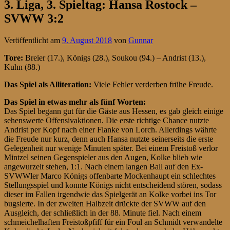
3. Liga, 3. Spieltag: Hansa Rostock –
SVWW 3:2
Veröffentlicht am
9. August 2018
von
Gunnar
Tore:
Breier (17.), Königs (28.), Soukou (94.) – Andrist (13.),
Kuhn (88.)
Das Spiel als Alliteration:
Viele Fehler verderben frühe Freude.
Das Spiel in etwas mehr als fünf Worten:
Das Spiel begann gut für die Gäste aus Hessen, es gab gleich einige
sehenswerte Offensivaktionen. Die erste richtige Chance nutzte
Andrist per Kopf nach einer Flanke von Lorch. Allerdings währte
die Freude nur kurz, denn auch Hansa nutzte seinerseits die erste
Gelegenheit nur wenige Minuten später. Bei einem Freistoß verlor
Mintzel seinen Gegenspieler aus den Augen, Kolke blieb wie
angewurzelt stehen, 1:1. Nach einem langen Ball auf den Ex-
SVWWler Marco Königs offenbarte Mockenhaupt ein schlechtes
Stellungsspiel und konnte Königs nicht entscheidend stören, sodass
dieser im Fallen irgendwie das Spielgerät an Kolke vorbei ins Tor
bugsierte. In der zweiten Halbzeit drückte der SVWW auf den
Ausgleich, der schließlich in der 88. Minute fiel. Nach einem
schmeichelhaften Freistoßpfiff für ein Foul an Schmidt verwandelte