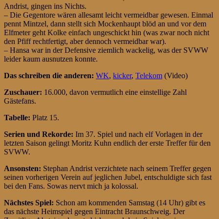
Andrist, gingen ins Nichts.
– Die Gegentore wären allesamt leicht vermeidbar gewesen. Einmal
pennt Mintzel, dann stellt sich Mockenhaupt blöd an und vor dem
Elfmeter geht Kolke einfach ungeschickt hin (was zwar noch nicht
den Pfiff rechtfertigt, aber dennoch vermeidbar war).
– Hansa war in der Defensive ziemlich wackelig, was der SVWW
leider kaum ausnutzen konnte.
Das schreiben die anderen:
WK
,
kicker
,
Telekom
(Video)
Zuschauer:
16.000, davon vermutlich eine einstellige Zahl
Gästefans.
Tabelle:
Platz 15.
Serien und Rekorde:
Im 37. Spiel und nach elf Vorlagen in der
letzten Saison gelingt Moritz Kuhn endlich der erste Treffer für den
SVWW.
Ansonsten:
Stephan Andrist verzichtete nach seinem Treffer gegen
seinen vorherigen Verein auf jeglichen Jubel, entschuldigte sich fast
bei den Fans. Sowas nervt mich ja kolossal.
Nächstes Spiel:
Schon am kommenden Samstag (14 Uhr) gibt es
das nächste Heimspiel gegen Eintracht Braunschweig. Der