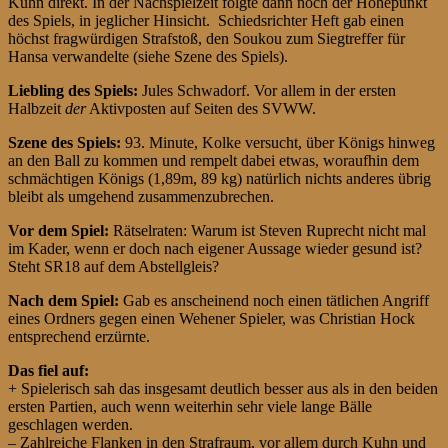
Kuhn direkt. In der Nachspielzeit folgte dann noch der Höhepunkt
des Spiels, in jeglicher Hinsicht. Schiedsrichter Heft gab einen
höchst fragwürdigen Strafstoß, den Soukou zum Siegtreffer für
Hansa verwandelte (siehe Szene des Spiels).
Liebling des Spiels:
Jules Schwadorf. Vor allem in der ersten
Halbzeit
der
Aktivposten auf Seiten des SVWW.
Szene des Spiels:
93. Minute, Kolke versucht, über Königs hinweg
an den Ball zu kommen und rempelt dabei etwas, woraufhin dem
schmächtigen Königs (1,89m, 89 kg) natürlich nichts anderes übrig
bleibt als umgehend zusammenzubrechen.
Vor dem Spiel:
Rätselraten: Warum ist Steven Ruprecht nicht mal
im Kader, wenn er doch nach eigener Aussage wieder gesund ist?
Steht SR18 auf dem Abstellgleis?
Nach dem Spiel:
Gab es anscheinend noch einen tätlichen Angriff
eines Ordners gegen einen Wehener Spieler, was Christian Hock
entsprechend erzürnte.
Das fiel auf:
+ Spielerisch sah das insgesamt deutlich besser aus als in den beiden
ersten Partien, auch wenn weiterhin sehr viele lange Bälle
geschlagen werden.
– Zahlreiche Flanken in den Strafraum, vor allem durch Kuhn und