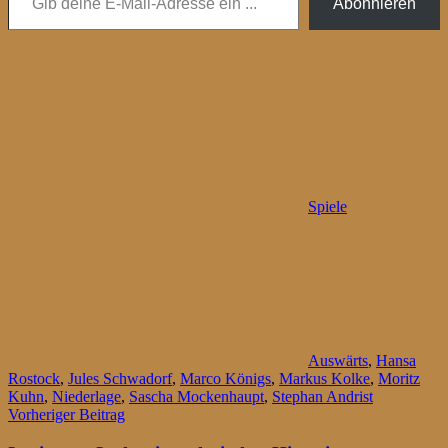
Abonnieren
Spiele
Auswärts
,
Hansa
Rostock
,
Jules Schwadorf
,
Marco Königs
,
Markus Kolke
,
Moritz
Kuhn
,
Niederlage
,
Sascha Mockenhaupt
,
Stephan Andrist
Beitragsnavigation
Vorheriger Beitrag