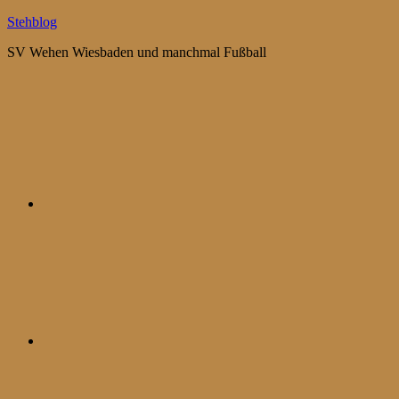
Zum
Stehblog
Inhalt
SV Wehen Wiesbaden und manchmal Fußball
springen
Bluesky
Mastodon
WhatsApp