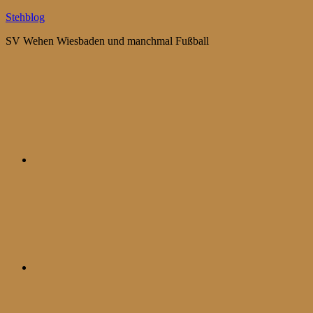
Zum
Stehblog
Inhalt
SV Wehen Wiesbaden und manchmal Fußball
springen
Bluesky
Mastodon
WhatsApp