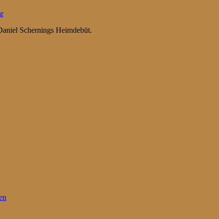
r
Daniel Schernings Heimdebüt.
en