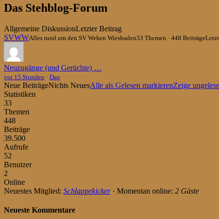
Du
Das Stehblog-Forum
bist
hier:
Allgemeine Diskussion
Letzter Beitrag
SVWW
Alles rund um den SV Wehen Wiesbaden
33 Themen · 448 Beiträge
Letzt
Neuzugänge (und Gerüchte) …
vor 15 Stunden
·
Dan
Neue Beiträge
Nichts Neues
Alle als Gelesen markieren
Zeige ungeles
Statistiken
33
Themen
448
Beiträge
39.500
Aufrufe
52
Benutzer
2
Online
Neuestes Mitglied:
Schlappekicker
·
Momentan online:
2 Gäste
Neueste Kommentare