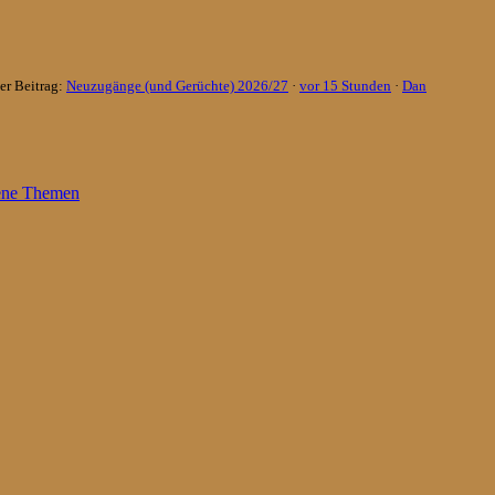
er Beitrag:
Neuzugänge (und Gerüchte) 2026/27
·
vor 15 Stunden
·
Dan
ene Themen