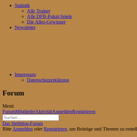
Statistik
Alle Trainer
Alle DFB-Pokal-Spiele
Die Alles-Gewinner
Newsletter
Impressum
Datenschutzerklärung
Forum
Menü
Forum-
Forum
Mitglieder
Aktivität
Anmelden
Registrieren
Navigation
Forum-
Das Stehblog-Forum
Breadcrumbs
Bitte
Anmelden
oder
Registrieren
, um Beiträge und Themen zu erstell
-