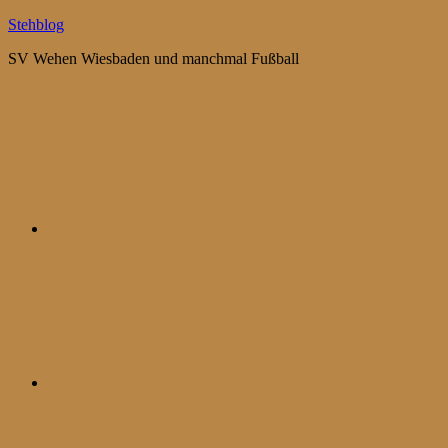
Zum
Stehblog
Inhalt
SV Wehen Wiesbaden und manchmal Fußball
springen
Bluesky
Mastodon
WhatsApp