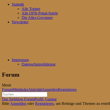
Statistik
Alle Trainer
Alle DFB-Pokal-Spiele
Die Alles-Gewinner
Newsletter
Impressum
Datenschutzerklärung
Forum
Menü
Forum-
Forum
Mitglieder
Aktivität
Anmelden
Registrieren
Navigation
Forum-
Das Stehblog-Forum
Profil: Gunnar
Breadcrumbs
Bitte
Anmelden
oder
Registrieren
, um Beiträge und Themen zu erstell
-