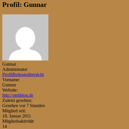
Du
Profil: Gunnar
bist
hier:
Gunnar
Administrator
Profil
Beitragsübersicht
Vorname:
Gunnar
Website:
http://stehblog.de
Zuletzt gesehen:
Gesehen vor 7 Stunden
Mitglied seit:
18. Januar 2011
Mitgliedsaktivität
14