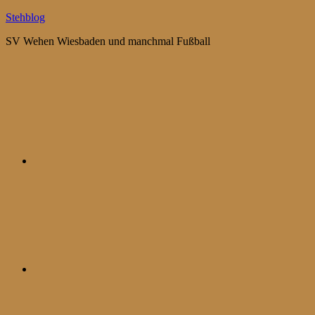
Zum
Stehblog
Inhalt
SV Wehen Wiesbaden und manchmal Fußball
springen
Bluesky
Mastodon
WhatsApp