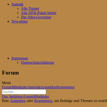
Statistik
Alle Trainer
Alle DFB-Pokal-Spiele
Die Alles-Gewinner
Newsletter
Impressum
Datenschutzerklärung
Forum
Menü
Forum-
Forum
Mitglieder
Aktivität
Anmelden
Registrieren
Navigation
Forum-
Das Stehblog-Forum
Mitglieder
Breadcrumbs
Bitte
Anmelden
oder
Registrieren
, um Beiträge und Themen zu erstell
-