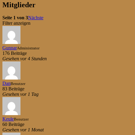
Du
Mitglieder
bist
hier:
Seite 1 von 3
Nächste
Filter anzeigen
Gunnar
Administrator
176 Beiträge
Gesehen vor 4 Stunden
Dan
Benutzer
83 Beiträge
Gesehen vor 1 Tag
Keule
Benutzer
60 Beiträge
Gesehen vor 1 Monat