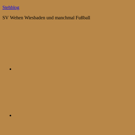
Zum
Stehblog
Inhalt
SV Wehen Wiesbaden und manchmal Fußball
springen
Bluesky
Mastodon
WhatsApp