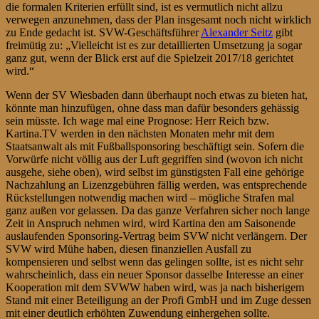
die formalen Kriterien erfüllt sind, ist es vermutlich nicht allzu
verwegen anzunehmen, dass der Plan insgesamt noch nicht wirklich
zu Ende gedacht ist. SVW-Geschäftsführer
Alexander Seitz
gibt
freimütig zu: „Vielleicht ist es zur detaillierten Umsetzung ja sogar
ganz gut, wenn der Blick erst auf die Spielzeit 2017/18 gerichtet
wird.“
Wenn der SV Wiesbaden dann überhaupt noch etwas zu bieten hat,
könnte man hinzufügen, ohne dass man dafür besonders gehässig
sein müsste. Ich wage mal eine Prognose: Herr Reich bzw.
Kartina.TV werden in den nächsten Monaten mehr mit dem
Staatsanwalt als mit Fußballsponsoring beschäftigt sein. Sofern die
Vorwürfe nicht völlig aus der Luft gegriffen sind (wovon ich nicht
ausgehe, siehe oben), wird selbst im günstigsten Fall eine gehörige
Nachzahlung an Lizenzgebühren fällig werden, was entsprechende
Rückstellungen notwendig machen wird – mögliche Strafen mal
ganz außen vor gelassen. Da das ganze Verfahren sicher noch lange
Zeit in Anspruch nehmen wird, wird Kartina den am Saisonende
auslaufenden Sponsoring-Vertrag beim SVW nicht verlängern. Der
SVW wird Mühe haben, diesen finanziellen Ausfall zu
kompensieren und selbst wenn das gelingen sollte, ist es nicht sehr
wahrscheinlich, dass ein neuer Sponsor dasselbe Interesse an einer
Kooperation mit dem SVWW haben wird, was ja nach bisherigem
Stand mit einer Beteiligung an der Profi GmbH und im Zuge dessen
mit einer deutlich erhöhten Zuwendung einhergehen sollte.