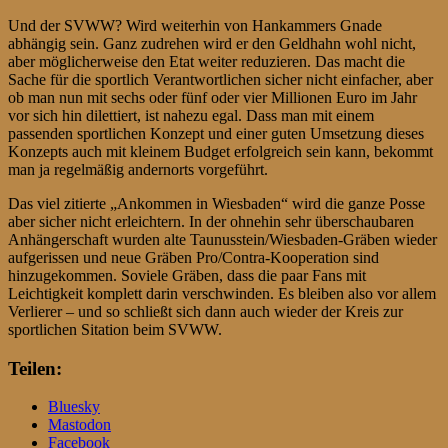
Und der SVWW? Wird weiterhin von Hankammers Gnade
abhängig sein. Ganz zudrehen wird er den Geldhahn wohl nicht,
aber möglicherweise den Etat weiter reduzieren. Das macht die
Sache für die sportlich Verantwortlichen sicher nicht einfacher, aber
ob man nun mit sechs oder fünf oder vier Millionen Euro im Jahr
vor sich hin dilettiert, ist nahezu egal. Dass man mit einem
passenden sportlichen Konzept und einer guten Umsetzung dieses
Konzepts auch mit kleinem Budget erfolgreich sein kann, bekommt
man ja regelmäßig andernorts vorgeführt.
Das viel zitierte „Ankommen in Wiesbaden“ wird die ganze Posse
aber sicher nicht erleichtern. In der ohnehin sehr überschaubaren
Anhängerschaft wurden alte Taunusstein/Wiesbaden-Gräben wieder
aufgerissen und neue Gräben Pro/Contra-Kooperation sind
hinzugekommen. Soviele Gräben, dass die paar Fans mit
Leichtigkeit komplett darin verschwinden. Es bleiben also vor allem
Verlierer – und so schließt sich dann auch wieder der Kreis zur
sportlichen Sitation beim SVWW.
Teilen:
Bluesky
Mastodon
Facebook