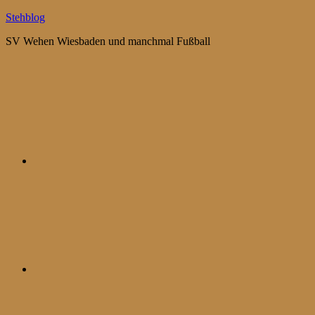
Zum
Stehblog
Inhalt
SV Wehen Wiesbaden und manchmal Fußball
springen
Bluesky
Mastodon
WhatsApp