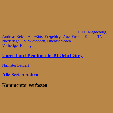
1. FC Magdeburg
,
Andreas Reich
,
Auswärts
,
Erzgebirge Aue
,
Fusion
,
Kartina.TV
,
Niederlage
,
SV Wiesbaden
,
Unentschieden
Beitragsnavigation
Vorheriger Beitrag
Unser Lord Bendtner heißt Oehrl Grey
Nächster Beitrag
Alle Serien halten
Kommentar verfassen