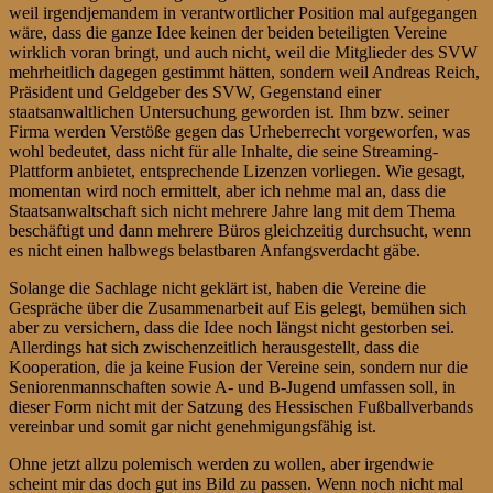
weil irgendjemandem in verantwortlicher Position mal aufgegangen
wäre, dass die ganze Idee keinen der beiden beteiligten Vereine
wirklich voran bringt, und auch nicht, weil die Mitglieder des SVW
mehrheitlich dagegen gestimmt hätten, sondern weil Andreas Reich,
Präsident und Geldgeber des SVW, Gegenstand einer
staatsanwaltlichen Untersuchung geworden ist. Ihm bzw. seiner
Firma werden Verstöße gegen das Urheberrecht vorgeworfen, was
wohl bedeutet, dass nicht für alle Inhalte, die seine Streaming-
Plattform anbietet, entsprechende Lizenzen vorliegen. Wie gesagt,
momentan wird noch ermittelt, aber ich nehme mal an, dass die
Staatsanwaltschaft sich nicht mehrere Jahre lang mit dem Thema
beschäftigt und dann mehrere Büros gleichzeitig durchsucht, wenn
es nicht einen halbwegs belastbaren Anfangsverdacht gäbe.
Solange die Sachlage nicht geklärt ist, haben die Vereine die
Gespräche über die Zusammenarbeit auf Eis gelegt, bemühen sich
aber zu versichern, dass die Idee noch längst nicht gestorben sei.
Allerdings hat sich zwischenzeitlich herausgestellt, dass die
Kooperation, die ja keine Fusion der Vereine sein, sondern nur die
Seniorenmannschaften sowie A- und B-Jugend umfassen soll, in
dieser Form nicht mit der Satzung des Hessischen Fußballverbands
vereinbar und somit gar nicht genehmigungsfähig ist.
Ohne jetzt allzu polemisch werden zu wollen, aber irgendwie
scheint mir das doch gut ins Bild zu passen. Wenn noch nicht mal