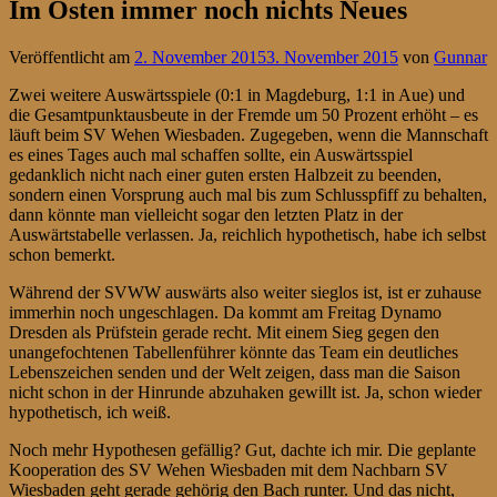
Im Osten immer noch nichts Neues
Veröffentlicht am
2. November 2015
3. November 2015
von
Gunnar
Zwei weitere Auswärtsspiele (0:1 in Magdeburg, 1:1 in Aue) und
die Gesamtpunktausbeute in der Fremde um 50 Prozent erhöht – es
läuft beim SV Wehen Wiesbaden. Zugegeben, wenn die Mannschaft
es eines Tages auch mal schaffen sollte, ein Auswärtsspiel
gedanklich nicht nach einer guten ersten Halbzeit zu beenden,
sondern einen Vorsprung auch mal bis zum Schlusspfiff zu behalten,
dann könnte man vielleicht sogar den letzten Platz in der
Auswärtstabelle verlassen. Ja, reichlich hypothetisch, habe ich selbst
schon bemerkt.
Während der SVWW auswärts also weiter sieglos ist, ist er zuhause
immerhin noch ungeschlagen. Da kommt am Freitag Dynamo
Dresden als Prüfstein gerade recht. Mit einem Sieg gegen den
unangefochtenen Tabellenführer könnte das Team ein deutliches
Lebenszeichen senden und der Welt zeigen, dass man die Saison
nicht schon in der Hinrunde abzuhaken gewillt ist. Ja, schon wieder
hypothetisch, ich weiß.
Noch mehr Hypothesen gefällig? Gut, dachte ich mir. Die geplante
Kooperation des SV Wehen Wiesbaden mit dem Nachbarn SV
Wiesbaden geht gerade gehörig den Bach runter. Und das nicht,