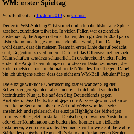
WM: erster Spieltag
Veröffentlicht am
16. Juni 2010
von
Gunnar
Der erste WM-Spieltag(*) ist vorbei und ich habe bisher alle Spiele
gesehen, zumindest teilweise. In vielen Fällen war es ziemlich
anstrengend, die Augen offen zu halten, denn großen Fußball gab’s
bisher kaum und insgesamt auch ziemlich wenig Tore. Das liegt
wohl daran, dass die meisten Teams in erster Linie darauf bedacht
sind, Gegentore zu verhindern. Dafür ist das Offensivspiel bei vielen
Mannschaften geradezu schauerlich. In erschreckend vielen Fällen
enden die Angriffsbemühungen in grotesken Distanzschüssen, die
zudem meistens noch nicht mal in die Nähe des Tors fliegen. Dabei
bin ich übrigens sicher, dass das nicht am WM-Ball „Jabulani“ liegt.
Die einzige wirkliche Überraschung bisher war der Sieg der
Schweiz gegen Spanien, alles andere hat mich nicht sonderlich
beeindruckt. Nun ja, bis auf den Sieg Deutschlands gegen
Australien. Dass Deutschland gegen die Aussies gewinnt, ist an sich
noch keine Sensation, aber die Art und Weise war doch sehr
ansehnlich und spielerisch das einzige Highlight des bisherigen
Turniers. Ob es jetzt an starken Deutschen, schwachen Australiern
oder einer Kombination aus beidem lag, könnte man vielleicht
diskutieren, wenn man wollte. Den nächsten Hinweis auf die wahre
Stärke des deutschen Teams gibt’s dann am Freitag gegen Serbien,