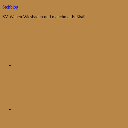
Zum
Stehblog
Inhalt
SV Wehen Wiesbaden und manchmal Fußball
springen
Bluesky
Mastodon
WhatsApp