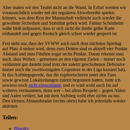
Aber malen wir den Teufel nicht an die Wand. In Erfurt werden wir
voraussichtlich wieder mit der regulären Abwehrreihe spielen
können, was dem Rest der Mannschaft vielleicht auch wieder die
gewohnte Sicherheit und Stabilität geben wird. Fabian Schönheim
sollte bloß aufpassen, dass er sich nicht die fünfte gelbe Karte
einhandelt und gegen Rostock gleich schon wieder gesperrt ist.
Fest steht nur, dass der SVWW auch nach dem nächsten Spieltag
auf Platz 4 stehen wird, denn zum Dritten sind es aktuell vier Punkte
Abstand und zum Fünften sogar sechs Punkte. Daran erkennt man
auch, dass Wehen – gemessen an den eigenen Zielen – immer noch
verdammt gut dasteht (und trotz der zuletzt gescholtenen Defensive
immer noch die zweitwenigsten Gegentore in der Liga kassiert hat).
In das Aufstiegsgerede, das die euphorischeren unter den Fans
sowie gewisse Lokalzeitungen zuletzt begonnen hatten, hatte ich
sowieso noch
nicht eingestimmt
, und es wird wohl auch bis auf
weiteres verstummen, denn wer – bei allem Respekt – gegen Ahlen
und Aalen verliert, hat mit dem Aufstieg wohl eher nichts zu tun.
Den kleinen Abstandsradar (rechts oben) habe ich jedenfalls wieder
aktiviert.
Teilen:
Bluesky