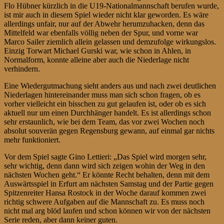
Flo Hübner kürzlich in die U19-Nationalmannschaft berufen wurde,
ist mir auch in diesem Spiel wieder nicht klar geworden. Es wäre
allerdings unfair, nur auf der Abwehr herumzuhacken, denn das
Mittelfeld war ebenfalls völlig neben der Spur, und vorne war
Marco Sailer ziemlich allein gelassen und demzufolge wirkungslos.
Einzig Torwart Michael Gurski war, wie schon in Ahlen, in
Normalform, konnte alleine aber auch die Niederlage nicht
verhindern.
Eine Wiedergutmachung sieht anders aus und nach zwei deutlichen
Niederlagen hintereinander muss man sich schon fragen, ob es
vorher vielleicht ein bisschen zu gut gelaufen ist, oder ob es sich
aktuell nur um einen Durchhänger handelt. Es ist allerdings schon
sehr erstaunlich, wie bei dem Team, das vor zwei Wochen noch
absolut souverän gegen Regensburg gewann, auf einmal gar nichts
mehr funktioniert.
Vor dem Spiel sagte Gino Lettieri: „Das Spiel wird morgen sehr,
sehr wichtig, denn dann wird sich zeigen wohin der Weg in den
nächsten Wochen geht.“ Er könnte Recht behalten, denn mit dem
Auswärtsspiel in Erfurt am nächsten Samstag und der Partie gegen
Spitzenreiter Hansa Rostock in der Woche darauf kommen zwei
richtig schwere Aufgaben auf die Mannschaft zu. Es muss noch
nicht mal arg blöd laufen und schon können wir von der nächsten
Serie reden, aber dann keiner guten.