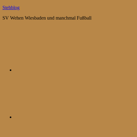
Zum
Stehblog
Inhalt
SV Wehen Wiesbaden und manchmal Fußball
springen
Bluesky
Mastodon
WhatsApp