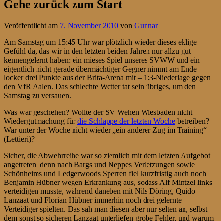
Gehe zurück zum Start
Veröffentlicht am
7. November 2010
von
Gunnar
Am Samstag um 15:45 Uhr war plötzlich wieder dieses eklige
Gefühl da, das wir in den letzten beiden Jahren nur allzu gut
kennengelernt haben: ein mieses Spiel unseres SVWW und ein
eigentlich nicht gerade übermächtiger Gegner nimmt am Ende
locker drei Punkte aus der Brita-Arena mit – 1:3-Niederlage gegen
den VfR Aalen. Das schlechte Wetter tat sein übriges, um den
Samstag zu versauen.
Was war geschehen? Wollte der SV Wehen Wiesbaden nicht
Wiedergutmachung für
die Schlappe der letzten Woche
betreiben?
War unter der Woche nicht wieder „ein anderer Zug im Training“
(Lettieri)?
Sicher, die Abwehrreihe war so ziemlich mit dem letzten Aufgebot
angetreten, denn nach Bargs und Neppes Verletzungen sowie
Schönheims und Ledgerwoods Sperren fiel kurzfristig auch noch
Benjamin Hübner wegen Erkrankung aus, sodass Alf Mintzel links
verteidigen musste, während daneben mit Nils Döring, Quido
Lanzaat und Florian Hübner immerhin noch drei gelernte
Verteidiger spielten. Das sah man diesen aber nur selten an, selbst
dem sonst so sicheren Lanzaat unterliefen grobe Fehler, und warum