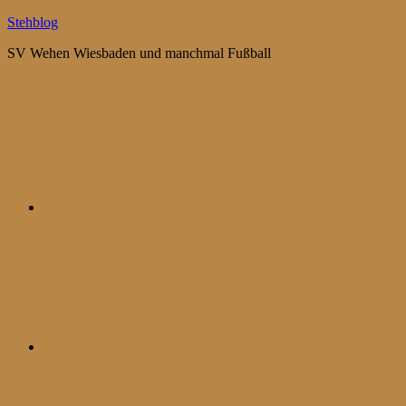
Zum
Stehblog
Inhalt
SV Wehen Wiesbaden und manchmal Fußball
springen
Bluesky
Mastodon
WhatsApp