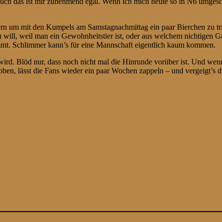
auch das ist mir zunehmend egal. Wenn ich mich heute so in N6 umges
rn um mit den Kumpels am Samstagnachmittag ein paar Bierchen zu tri
 will, weil man ein Gewohnheitstier ist, oder aus welchem nichtigen G
ommt. Schlimmer kann’s für eine Mannschaft eigentlich kaum kommen.
wird. Blöd nur, dass noch nicht mal die Hinrunde vorüber ist. Und wen
 oben, lässt die Fans wieder ein paar Wochen zappeln – und vergeigt’s 