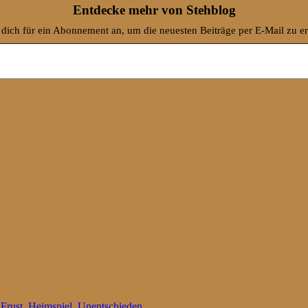
Entdecke mehr von Stehblog
dich für ein Abonnement an, um die neuesten Beiträge per E-Mail zu er
,
Frust
,
Heimspiel
,
Unentschieden