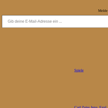
Melde 
Gib deine E-Mail-Adresse ein ...
Spiele
Carl Zeiss Jena
,
Egal