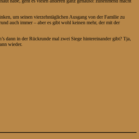
chaut habe, geht es vielen anderen ganz genauso: zunehmend macht
nken, um seinen vierzehntäglichen Ausgang von der Familie zu
rund auch immer – aber es gibt wohl keinen mehr, der mit der
n’s dann in der Rückrunde mal zwei Siege hintereinander gibt? Tja,
dann wieder.