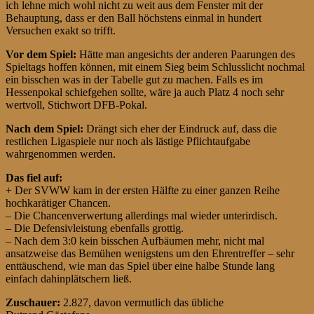
ich lehne mich wohl nicht zu weit aus dem Fenster mit der
Behauptung, dass er den Ball höchstens einmal in hundert
Versuchen exakt so trifft.
Vor dem Spiel:
Hätte man angesichts der anderen Paarungen des
Spieltags hoffen können, mit einem Sieg beim Schlusslicht nochmal
ein bisschen was in der Tabelle gut zu machen. Falls es im
Hessenpokal schiefgehen sollte, wäre ja auch Platz 4 noch sehr
wertvoll, Stichwort DFB-Pokal.
Nach dem Spiel:
Drängt sich eher der Eindruck auf, dass die
restlichen Ligaspiele nur noch als lästige Pflichtaufgabe
wahrgenommen werden.
Das fiel auf:
+ Der SVWW kam in der ersten Hälfte zu einer ganzen Reihe
hochkarätiger Chancen.
– Die Chancenverwertung allerdings mal wieder unterirdisch.
– Die Defensivleistung ebenfalls grottig.
– Nach dem 3:0 kein bisschen Aufbäumen mehr, nicht mal
ansatzweise das Bemühen wenigstens um den Ehrentreffer – sehr
enttäuschend, wie man das Spiel über eine halbe Stunde lang
einfach dahinplätschern ließ.
Zuschauer:
2.827, davon vermutlich das übliche