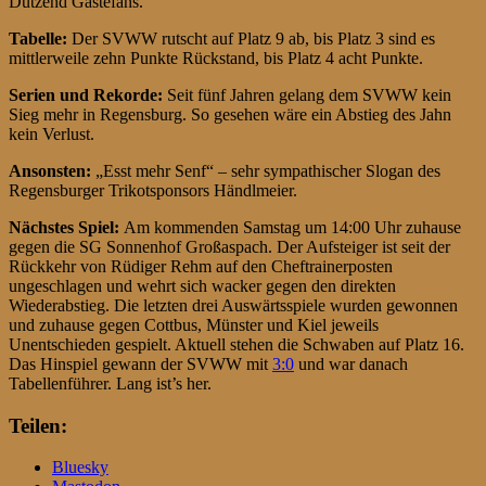
Dutzend Gästefans.
Tabelle:
Der SVWW rutscht auf Platz 9 ab, bis Platz 3 sind es
mittlerweile zehn Punkte Rückstand, bis Platz 4 acht Punkte.
Serien und Rekorde:
Seit fünf Jahren gelang dem SVWW kein
Sieg mehr in Regensburg. So gesehen wäre ein Abstieg des Jahn
kein Verlust.
Ansonsten:
„Esst mehr Senf“ – sehr sympathischer Slogan des
Regensburger Trikotsponsors Händlmeier.
Nächstes Spiel:
Am kommenden Samstag um 14:00 Uhr zuhause
gegen die SG Sonnenhof Großaspach. Der Aufsteiger ist seit der
Rückkehr von Rüdiger Rehm auf den Cheftrainerposten
ungeschlagen und wehrt sich wacker gegen den direkten
Wiederabstieg. Die letzten drei Auswärtsspiele wurden gewonnen
und zuhause gegen Cottbus, Münster und Kiel jeweils
Unentschieden gespielt. Aktuell stehen die Schwaben auf Platz 16.
Das Hinspiel gewann der SVWW mit
3:0
und war danach
Tabellenführer. Lang ist’s her.
Teilen:
Bluesky