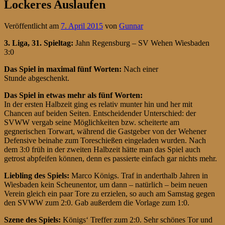
Lockeres Auslaufen
Veröffentlicht am
7. April 2015
von
Gunnar
3. Liga, 31. Spieltag
:
Jahn Regensburg – SV Wehen Wiesbaden
3:0
Das Spiel in maximal fünf Worten:
Nach einer
Stunde abgeschenkt.
Das Spiel in etwas mehr als fünf Worten:
In der ersten Halbzeit ging es relativ munter hin und her mit
Chancen auf beiden Seiten. Entscheidender Unterschied: der
SVWW vergab seine Möglichkeiten bzw. scheiterte am
gegnerischen Torwart, während die Gastgeber von der Wehener
Defensive beinahe zum Toreschießen eingeladen wurden. Nach
dem 3:0 früh in der zweiten Halbzeit hätte man das Spiel auch
getrost abpfeifen können, denn es passierte einfach gar nichts mehr.
Liebling des Spiels:
Marco Königs. Traf in anderthalb Jahren in
Wiesbaden kein Scheunentor, um dann – natürlich – beim neuen
Verein gleich ein paar Tore zu erzielen, so auch am Samstag gegen
den SVWW zum 2:0. Gab außerdem die Vorlage zum 1:0.
Szene des Spiels:
Königs‘ Treffer zum 2:0. Sehr schönes Tor und