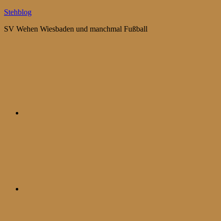
Zum
Stehblog
Inhalt
SV Wehen Wiesbaden und manchmal Fußball
springen
Bluesky
Mastodon
WhatsApp