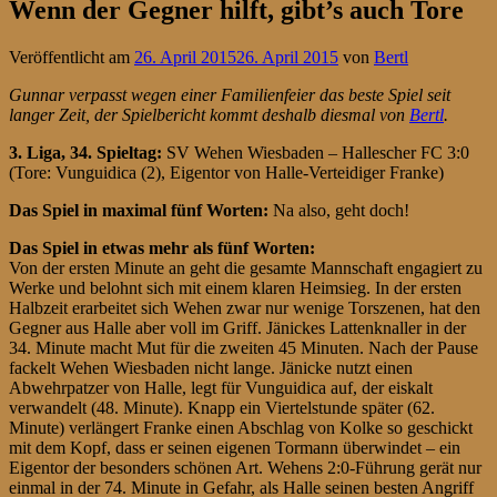
Wenn der Gegner hilft, gibt’s auch Tore
Veröffentlicht am
26. April 2015
26. April 2015
von
Bertl
Gunnar verpasst wegen einer Familienfeier das beste Spiel seit
langer Zeit, der Spielbericht kommt deshalb diesmal von
Bertl
.
3. Liga, 34. Spieltag
:
SV Wehen Wiesbaden – Hallescher FC 3:0
(Tore: Vunguidica (2), Eigentor von Halle-Verteidiger Franke)
Das Spiel in maximal fünf Worten:
Na also, geht doch!
Das Spiel in etwas mehr als fünf Worten:
Von der ersten Minute an geht die gesamte Mannschaft engagiert zu
Werke und belohnt sich mit einem klaren Heimsieg. In der ersten
Halbzeit erarbeitet sich Wehen zwar nur wenige Torszenen, hat den
Gegner aus Halle aber voll im Griff. Jänickes Lattenknaller in der
34. Minute macht Mut für die zweiten 45 Minuten. Nach der Pause
fackelt Wehen Wiesbaden nicht lange. Jänicke nutzt einen
Abwehrpatzer von Halle, legt für Vunguidica auf, der eiskalt
verwandelt (48. Minute). Knapp ein Viertelstunde später (62.
Minute) verlängert Franke einen Abschlag von Kolke so geschickt
mit dem Kopf, dass er seinen eigenen Tormann überwindet – ein
Eigentor der besonders schönen Art. Wehens 2:0-Führung gerät nur
einmal in der 74. Minute in Gefahr, als Halle seinen besten Angriff