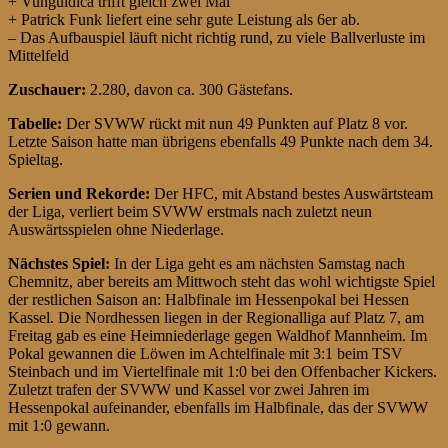
+ Vunguidica trifft gleich zwei Mal
+ Patrick Funk liefert eine sehr gute Leistung als 6er ab.
– Das Aufbauspiel läuft nicht richtig rund, zu viele Ballverluste im
Mittelfeld
Zuschauer:
2.280, davon ca. 300 Gästefans.
Tabelle:
Der SVWW rückt mit nun 49 Punkten auf Platz 8 vor.
Letzte Saison hatte man übrigens ebenfalls 49 Punkte nach dem 34.
Spieltag.
Serien und Rekorde:
Der HFC, mit Abstand bestes Auswärtsteam
der Liga, verliert beim SVWW erstmals nach zuletzt neun
Auswärtsspielen ohne Niederlage.
Nächstes Spiel:
In der Liga geht es am nächsten Samstag nach
Chemnitz, aber bereits am Mittwoch steht das wohl wichtigste Spiel
der restlichen Saison an: Halbfinale im Hessenpokal bei Hessen
Kassel. Die Nordhessen liegen in der Regionalliga auf Platz 7, am
Freitag gab es eine Heimniederlage gegen Waldhof Mannheim. Im
Pokal gewannen die Löwen im Achtelfinale mit 3:1 beim TSV
Steinbach und im Viertelfinale mit 1:0 bei den Offenbacher Kickers.
Zuletzt trafen der SVWW und Kassel vor zwei Jahren im
Hessenpokal aufeinander, ebenfalls im Halbfinale, das der SVWW
mit 1:0 gewann.