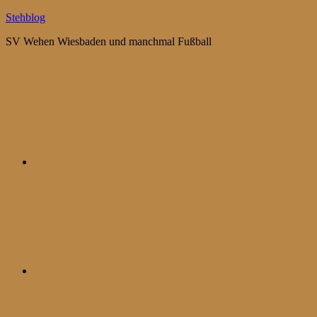
Zum
Stehblog
Inhalt
SV Wehen Wiesbaden und manchmal Fußball
springen
Bluesky
Mastodon
WhatsApp