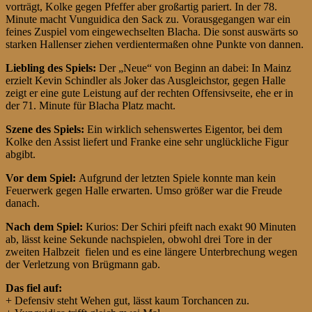
vorträgt, Kolke gegen Pfeffer aber großartig pariert. In der 78.
Minute macht Vunguidica den Sack zu. Vorausgegangen war ein
feines Zuspiel vom eingewechselten Blacha. Die sonst auswärts so
starken Hallenser ziehen verdientermaßen ohne Punkte von dannen.
Liebling des Spiels:
Der „Neue“ von Beginn an dabei: In Mainz
erzielt Kevin Schindler als Joker das Ausgleichstor, gegen Halle
zeigt er eine gute Leistung auf der rechten Offensivseite, ehe er in
der 71. Minute für Blacha Platz macht.
Szene des Spiels:
Ein wirklich sehenswertes Eigentor, bei dem
Kolke den Assist liefert und Franke eine sehr unglückliche Figur
abgibt.
Vor dem Spiel:
Aufgrund der letzten Spiele konnte man kein
Feuerwerk gegen Halle erwarten. Umso größer war die Freude
danach.
Nach dem Spiel:
Kurios: Der Schiri pfeift nach exakt 90 Minuten
ab, lässt keine Sekunde nachspielen, obwohl drei Tore in der
zweiten Halbzeit fielen und es eine längere Unterbrechung wegen
der Verletzung von Brügmann gab.
Das fiel auf:
+ Defensiv steht Wehen gut, lässt kaum Torchancen zu.