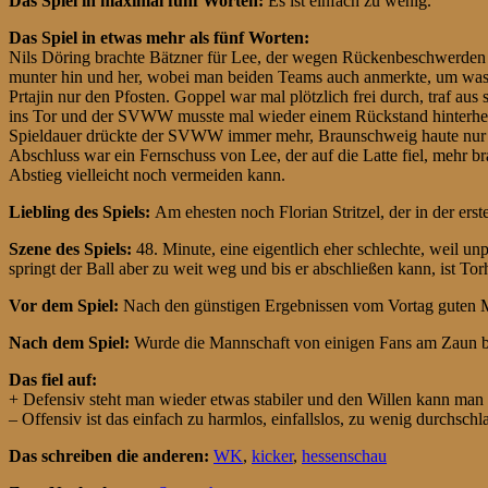
Das Spiel in maximal fünf Worten:
Es ist einfach zu wenig.
Das Spiel in etwas mehr als fünf Worten:
Nils Döring brachte Bätzner für Lee, der wegen Rückenbeschwerden e
munter hin und her, wobei man beiden Teams auch anmerkte, um was es 
Prtajin nur den Pfosten. Goppel war mal plötzlich frei durch, traf a
ins Tor und der SVWW musste mal wieder einem Rückstand hinterherla
Spieldauer drückte der SVWW immer mehr, Braunschweig haute nur no
Abschluss war ein Fernschuss von Lee, der auf die Latte fiel, mehr b
Abstieg vielleicht noch vermeiden kann.
Liebling des Spiels:
Am ehesten noch Florian Stritzel, der in der ers
Szene des Spiels:
48. Minute, eine eigentlich eher schlechte, weil un
springt der Ball aber zu weit weg und bis er abschließen kann, ist Tor
Vor dem Spiel:
Nach den günstigen Ergebnissen vom Vortag guten Mu
Nach dem Spiel:
Wurde die Mannschaft von einigen Fans am Zaun bep
Das fiel auf:
+ Defensiv steht man wieder etwas stabiler und den Willen kann ma
– Offensiv ist das einfach zu harmlos, einfallslos, zu wenig durchsc
Das schreiben die anderen:
WK
,
kicker
,
hessenschau