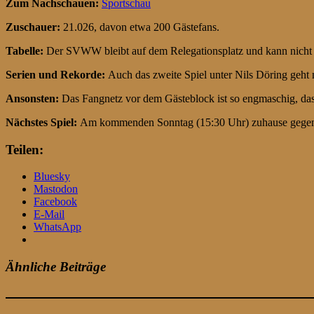
Zum Nachschauen:
Sportschau
Zuschauer:
21.026, davon etwa 200 Gästefans.
Tabelle:
Der SVWW bleibt auf dem Relegationsplatz und kann nicht meh
Serien und Rekorde:
Auch das zweite Spiel unter Nils Döring geht m
Ansonsten:
Das Fangnetz vor dem Gästeblock ist so engmaschig, dass 
Nächstes Spiel:
Am kommenden Sonntag (15:30 Uhr) zuhause gegen 
Teilen:
Bluesky
Mastodon
Facebook
E-Mail
WhatsApp
Ähnliche Beiträge