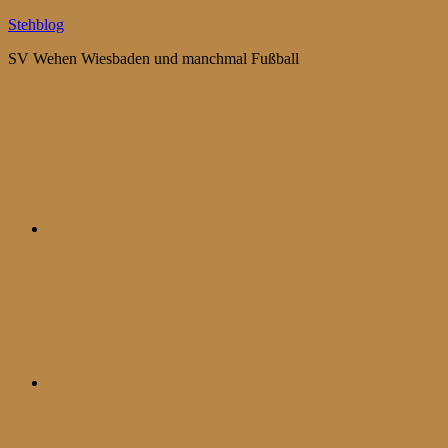
Zum
Stehblog
Inhalt
SV Wehen Wiesbaden und manchmal Fußball
springen
Bluesky
Mastodon
WhatsApp