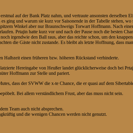
rstmal auf der Bank Platz nahm, und vertraute ansonsten derselben El
ging und warum sie kurz vor Saisonende in der Tabelle stehen, wo sie e
us spitzem Winkel aber nur Braunschweigs Torwart Hoffmann. Nach einer
ufen. Prtajin hatte kurz vor und nach der Pause noch die besten Chan
ch irgendwie den Ball raus, aber das reichte schon, um den knappen 
rachten die Gäste nicht zustande. Es bleibt als letzte Hoffnung, dass 
ten Halbzeit einen früheren bzw. höheren Rückstand verhinderte.
platzierte Hereingabe von Heußer landet glücklicherweise doch bei Prtaj
hüter Hoffmann zur Stelle und pariert.
tes, dass der SVWW die x-te Chance, die er quasi auf dem Sibertablett
öbelt. Bei allem verständlichem Frust, aber das muss nicht sein.
n dem Team auch nicht absprechen.
hlagkräftig und die wenigen Chancen werden nicht genutzt.