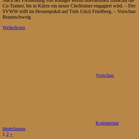
Nach der Freistellung von Rüdiger Rehm übernehmen zunächst die
Co-Trainer, bis in Kürze ein neuer Cheftrainer engagiert wird. – Der
SVWW trifft im Hessenpokal auf Türk Gücü Friedberg. – Vorschau
Braunschweig
Weiterlesen
Vorschau
Kommentar
hinterlassen
Seitennummerierung
Nächste
1
2
»