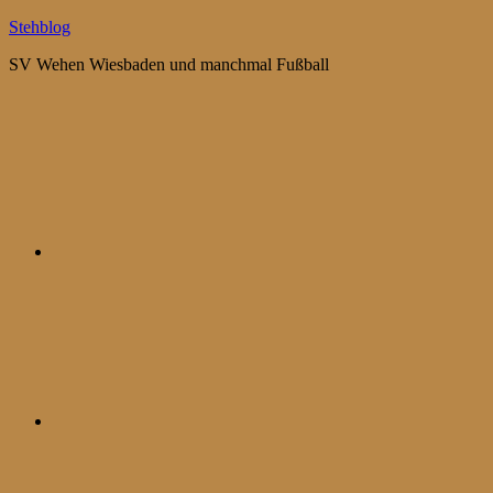
Zum
Stehblog
Inhalt
SV Wehen Wiesbaden und manchmal Fußball
springen
Bluesky
Mastodon
WhatsApp