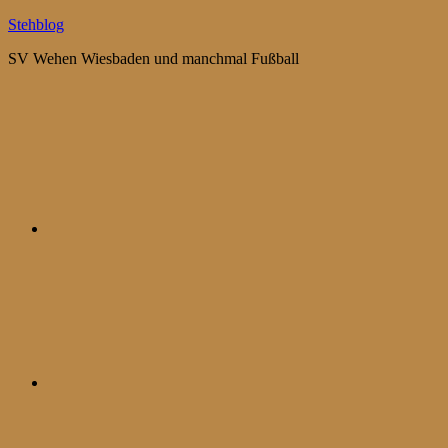
Zum
Stehblog
Inhalt
SV Wehen Wiesbaden und manchmal Fußball
springen
Bluesky
Mastodon
WhatsApp