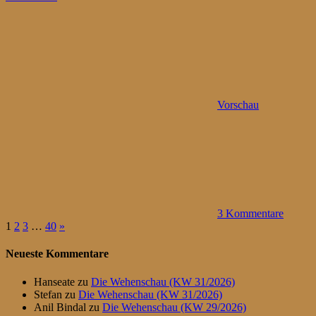
Vorschau
3 Kommentare
Seitennummerierung
Nächste
1
2
3
…
40
»
Beiträge
der
Neueste Kommentare
Beiträge
Hanseate
zu
Die Wehenschau (KW 31/2026)
Stefan
zu
Die Wehenschau (KW 31/2026)
Anil Bindal
zu
Die Wehenschau (KW 29/2026)