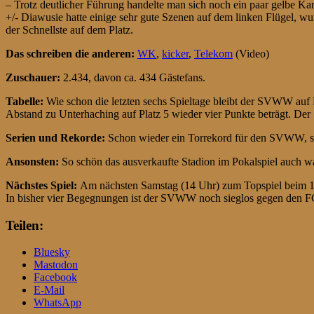
– Trotz deutlicher Führung handelte man sich noch ein paar gelbe Kar
+/- Diawusie hatte einige sehr gute Szenen auf dem linken Flügel, wu
der Schnellste auf dem Platz.
Das schreiben die anderen:
WK
,
kicker
,
Telekom
(Video)
Zuschauer:
2.434, davon ca. 434 Gästefans.
Tabelle:
Wie schon die letzten sechs Spieltage bleibt der SVWW auf
Abstand zu Unterhaching auf Platz 5 wieder vier Punkte beträgt. Der 
Serien und Rekorde:
Schon wieder ein Torrekord für den SVWW, sech
Ansonsten:
So schön das ausverkaufte Stadion im Pokalspiel auch w
Nächstes Spiel:
Am nächsten Samstag (14 Uhr) zum Topspiel beim 1. 
In bisher vier Begegnungen ist der SVWW noch sieglos gegen den FC
Teilen:
Bluesky
Mastodon
Facebook
E-Mail
WhatsApp