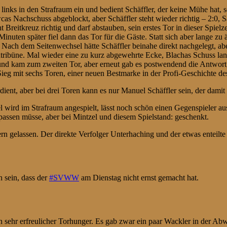
links in den Strafraum ein und bedient Schäffler, der keine Mühe hat, s
cas Nachschuss abgeblockt, aber Schäffler steht wieder richtig – 2:0,
ht Breitkreuz richtig und darf abstauben, sein erstes Tor in dieser Spi
Minuten später fiel dann das Tor für die Gäste. Statt sich aber lange z
 Nach dem Seitenwechsel hätte Schäffler beinahe direkt nachgelegt, abe
rdtribüne. Mal wieder eine zu kurz abgewehrte Ecke, Blachas Schuss l
und kam zum zweiten Tor, aber erneut gab es postwendend die Antwort, 
r Sieg mit sechs Toren, einer neuen Bestmarke in der Profi-Geschichte
ient, aber bei drei Toren kann es nur Manuel Schäffler sein, der damit
 wird im Strafraum angespielt, lässt noch schön einen Gegenspieler aus
passen müsse, aber bei Mintzel und diesem Spielstand: geschenkt.
rn gelassen. Der direkte Verfolger Unterhaching und der etwas enteilte
h sein, dass der
#SVWW
am Dienstag nicht ernst gemacht hat.
n sehr erfreulicher Torhunger. Es gab zwar ein paar Wackler in der Abweh