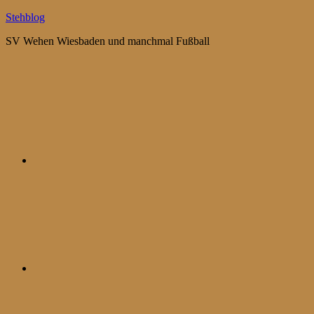
Zum
Stehblog
Inhalt
SV Wehen Wiesbaden und manchmal Fußball
springen
Bluesky
Mastodon
WhatsApp