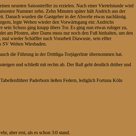
einen neunten Saisontreffer zu erzielen. Nach einer Viertelstunde wird
 Saisontor Nummer zehn. Zehn Minuten später hält Andrich aus der
elzeit. Danach wurden die Gastgeber in der Abwehr etwas nachlässig.
u ärgern, legte Wehen wieder den Vorwärtsgang ein: Andrichs
r sein Schuss ging knapp übers Tor. Es ging nun etwas ruhiger zu,
andet am Pfosten, aber Dams muss nur noch den Fuß hinhalten, um den
mal wieder Schäffler nach Vorarbeit Diawusie, sein elfter
 des SV Wehen Wiesbaden.
 auch die Führung in der Drittliga-Torjägerliste übernommen hat.
steigen und schließt mit rechts ab. Der Ball geht deutlich drüber und
 Tabellenführer Paderborn ließen Federn, lediglich Fortuna Köln
r, aber erst, als es schon 3:0 stand.