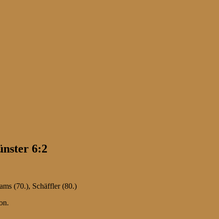
nster 6:2
Dams (70.), Schäffler (80.)
on.