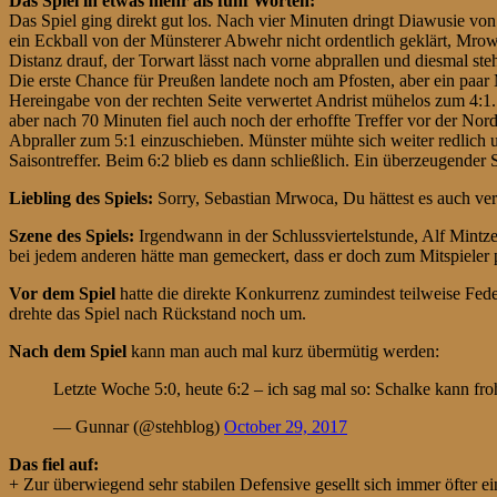
Das Spiel in etwas mehr als fünf Worten:
Das Spiel ging direkt gut los. Nach vier Minuten dringt Diawusie von 
ein Eckball von der Münsterer Abwehr nicht ordentlich geklärt, Mrow
Distanz drauf, der Torwart lässt nach vorne abprallen und diesmal ste
Die erste Chance für Preußen landete noch am Pfosten, aber ein paar 
Hereingabe von der rechten Seite verwertet Andrist mühelos zum 4:1.
aber nach 70 Minuten fiel auch noch der erhoffte Treffer vor der No
Abpraller zum 5:1 einzuschieben. Münster mühte sich weiter redlich 
Saisontreffer. Beim 6:2 blieb es dann schließlich. Ein überzeugende
Liebling des Spiels:
Sorry, Sebastian Mrwoca, Du hättest es auch verd
Szene des Spiels:
Irgendwann in der Schlussviertelstunde, Alf Mintzel
bei jedem anderen hätte man gemeckert, dass er doch zum Mitspieler 
Vor dem Spiel
hatte die direkte Konkurrenz zumindest teilweise Fede
drehte das Spiel nach Rückstand noch um.
Nach dem Spiel
kann man auch mal kurz übermütig werden:
Letzte Woche 5:0, heute 6:2 – ich sag mal so: Schalke kann fro
— Gunnar (@stehblog)
October 29, 2017
Das fiel auf:
+ Zur überwiegend sehr stabilen Defensive gesellt sich immer öfter ei