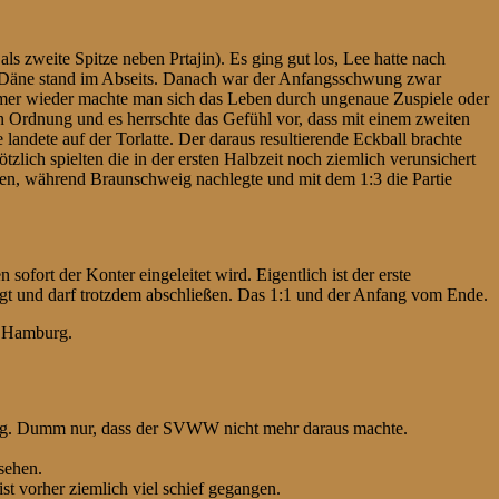
ls zweite Spitze neben Prtajin). Es ging gut los, Lee hatte nach
r Däne stand im Abseits. Danach war der Anfangsschwung zwar
 immer wieder machte man sich das Leben durch ungenaue Zuspiele oder
 Ordnung und es herrschte das Gefühl vor, dass mit einem zweiten
andete auf der Torlatte. Der daraus resultierende Eckball brachte
lich spielten die in der ersten Halbzeit noch ziemlich verunsichert
n, während Braunschweig nachlegte und mit dem 1:3 die Partie
fort der Konter eingeleitet wird. Eigentlich ist der erste
gt und darf trotzdem abschließen. Das 1:1 und der Anfang vom Ende.
h Hamburg.
cklig. Dumm nur, dass der SVWW nicht mehr daraus machte.
sehen.
st vorher ziemlich viel schief gegangen.