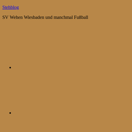
Zum
Stehblog
Inhalt
SV Wehen Wiesbaden und manchmal Fußball
springen
Bluesky
Mastodon
WhatsApp