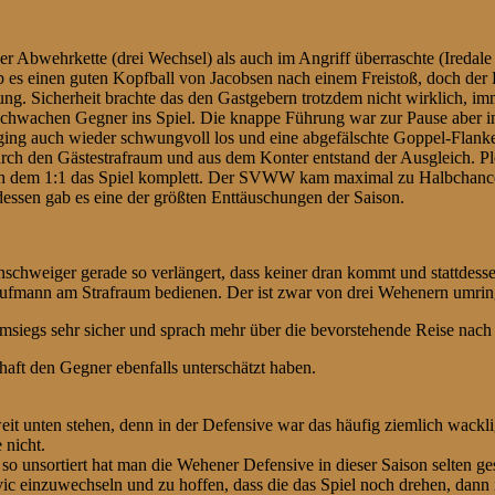
r Abwehrkette (drei Wechsel) als auch im Angriff überraschte (Iredale a
b es einen guten Kopfball von Jacobsen nach einem Freistoß, doch de
hrung. Sicherheit brachte das den Gastgebern trotzdem nicht wirklich,
schwachen Gegner ins Spiel. Die knappe Führung war zur Pause aber in
 ging auch wieder schwungvoll los und eine abgefälschte Goppel-Flanke l
ch den Gästestrafraum und aus dem Konter entstand der Ausgleich. Plötz
ach dem 1:1 das Spiel komplett. Der SVWW kam maximal zu Halbchance
tdessen gab es eine der größten Enttäuschungen der Saison.
hweiger gerade so verlängert, dass keiner dran kommt und stattdessen so
aufmann am Strafraum bedienen. Der ist zwar von drei Wehenern umrin
msiegs sehr sicher und sprach mehr über die bevorstehende Reise nac
aft den Gegner ebenfalls unterschätzt haben.
oweit unten stehen, denn in der Defensive war das häufig ziemlich wa
 nicht.
so unsortiert hat man die Wehener Defensive in dieser Saison selten ge
vic einzuwechseln und zu hoffen, dass die das Spiel noch drehen, dann i