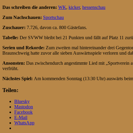
Das schreiben die anderen:
WK
,
kicker
,
hessenschau
Zum Nachschauen:
Sportschau
Zuschauer:
7.726, davon ca. 800 Gästefans.
Tabelle:
Der SVWW bleibt bei 21 Punkten und fällt auf Platz 11 zurüc
Serien und Rekorde:
Zum zweiten mal hintereinander drei Gegentore,
Braunschweig hatte zuvor alle sieben Auswärtsspiele verloren und dab
Ansonsten:
Das zwischendurch angestimmte Lied mit „Sportverein au
verfrüht.
Nächstes Spiel:
Am kommenden Sonntag (13:30 Uhr) auswärts beim 
Teilen:
Bluesky
Mastodon
Facebook
E-Mail
WhatsApp