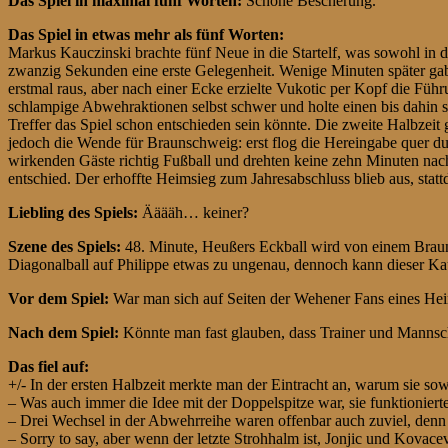
Das Spiel in maximal fünf Worten:
Schöne Bescherung.
Das Spiel in etwas mehr als fünf Worten:
Markus Kauczinski brachte fünf Neue in die Startelf, was sowohl in de
zwanzig Sekunden eine erste Gelegenheit. Wenige Minuten später ga
erstmal raus, aber nach einer Ecke erzielte Vukotic per Kopf die Fü
schlampige Abwehraktionen selbst schwer und holte einen bis dahin 
Treffer das Spiel schon entschieden sein könnte. Die zweite Halbzeit
jedoch die Wende für Braunschweig: erst flog die Hereingabe quer dur
wirkenden Gäste richtig Fußball und drehten keine zehn Minuten n
entschied. Der erhoffte Heimsieg zum Jahresabschluss blieb aus, stat
Liebling des Spiels:
Ääääh… keiner?
Szene des Spiels:
48. Minute, Heußers Eckball wird von einem Braunsc
Diagonalball auf Philippe etwas zu ungenau, dennoch kann dieser K
Vor dem Spiel:
War man sich auf Seiten der Wehener Fans eines Hei
Nach dem Spiel:
Könnte man fast glauben, dass Trainer und Mannsch
Das fiel auf:
+/- In der ersten Halbzeit merkte man der Eintracht an, warum sie s
– Was auch immer die Idee mit der Doppelspitze war, sie funktionierte
– Drei Wechsel in der Abwehrreihe waren offenbar auch zuviel, denn 
– Sorry to say, aber wenn der letzte Strohhalm ist, Jonjic und Kovace