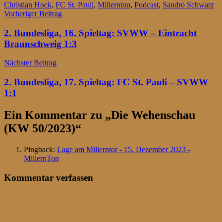
Christian Hock
,
FC St. Pauli
,
Millernton
,
Podcast
,
Sandro Schwarz
Beitragsnavigation
Vorheriger Beitrag
2. Bundesliga, 16. Spieltag: SVWW – Eintracht
Braunschweig 1:3
Nächster Beitrag
2. Bundesliga, 17. Spieltag: FC St. Pauli – SVWW
1:1
Ein Kommentar zu „
Die Wehenschau
(KW 50/2023)
“
Pingback:
Lage am Millerntor - 15. Dezember 2023 -
MillernTon
Kommentar verfassen