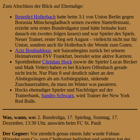
Zum Abschluss der Blick auf Ehemalige:
Benedict Hollerbach
hatte beim 3:1 von Union Berlin gegen
Borussia Mönchengladbach seinen zweiten Startelfeinsatz,
erzielte sein erstes Bundesligator (und hätte beinahe kurz
danach ein zweites folgen lassen) und war Spieler des Spiels.
Neuer Trainer, erster Sieg seit August – vielleicht nicht nur für
Union, sondern auch für Hollerbach die Wende zum Guten.
Aziz Bouhaddouz
, seit Saisonbeginn zurück bei seinem
Heimatverein FSV Frankfurt, beendet seine aktive Karriere.
Sportdirektor
Christian Hock
(sowie die Spieler Lucas Becker
und Maik Vetter) haben es bei Kickers Offenbach gerade
nicht leicht. Nur Platz 8 und deutlich näher an den
Abstiegsrängen als am Aufstiegsplatz, sinkende
Zuschauerzahlen, da muss im Winter was passieren.
Hocks ehemaliger Spieler und Nachfolger auf der
Trainerbank,
Sandro Schwarz
, wird Trainer der New York
Red Bulls.
Was, wann, wo:
2. Bundesliga, 17. Spieltag, Sonntag, 17.
Dezember, 13:30 Uhr, auswärts beim FC St. Pauli
Der Gegner:
Vor ziemlich genau einem Jahr wurde Fabian
Hürzeler vom Co- zum Cheftrainer befördert und seitdem hat der