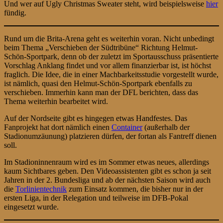
Und wer auf Ugly Christmas Sweater steht, wird beispielsweise
hier
fündig.
Rund um die Brita-Arena geht es weiterhin voran. Nicht unbedingt
beim Thema „Verschieben der Südtribüne“ Richtung Helmut-
Schön-Sportpark, denn ob der zuletzt im Sportausschuss präsentierte
Vorschlag Anklang findet und vor allem finanzierbar ist, ist höchst
fraglich. Die Idee, die in einer Machbarkeitsstudie vorgestellt wurde,
ist nämlich, quasi den Helmut-Schön-Sportpark ebenfalls zu
verschieben. Immerhin kann man der DFL berichten, dass das
Thema weiterhin bearbeitet wird.
Auf der Nordseite gibt es hingegen etwas Handfestes. Das
Fanprojekt hat dort nämlich einen
Container
(außerhalb der
Stadionumzäunung) platzieren dürfen, der fortan als Fantreff dienen
soll.
Im Stadioninnenraum wird es im Sommer etwas neues, allerdings
kaum Sichtbares geben. Den Videoassistenten gibt es schon ja seit
Jahren in der 2. Bundesliga und ab der nächsten Saison wird auch
die
Torlinientechnik
zum Einsatz kommen, die bisher nur in der
ersten Liga, in der Relegation und teilweise im DFB-Pokal
eingesetzt wurde.