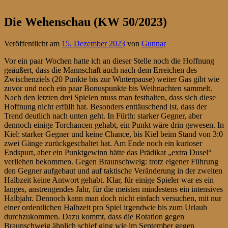
Die Wehenschau (KW 50/2023)
Veröffentlicht am
15. Dezember 2023
von
Gunnar
Vor ein paar Wochen hatte ich an dieser Stelle noch die Hoffnung
geäußert, dass die Mannschaft auch nach dem Erreichen des
Zwischenziels (20 Punkte bis zur Winterpause) weiter Gas gibt wie
zuvor und noch ein paar Bonuspunkte bis Weihnachten sammelt.
Nach den letzten drei Spielen muss man festhalten, dass sich diese
Hoffnung nicht erfüllt hat. Besonders enttäuschend ist, dass der
Trend deutlich nach unten geht. In Fürth: starker Gegner, aber
dennoch einige Torchancen gehabt, ein Punkt wäre drin gewesen. In
Kiel: starker Gegner und keine Chance, bis Kiel beim Stand von 3:0
zwei Gänge zurückgeschaltet hat. Am Ende noch ein kurioser
Endspurt, aber ein Punktgewinn hätte das Prädikat „extra Dusel“
verliehen bekommen. Gegen Braunschweig: trotz eigener Führung
den Gegner aufgebaut und auf taktische Veränderung in der zweiten
Halbzeit keine Antwort gehabt. Klar, für einige Spieler war es ein
langes, anstrengendes Jahr, für die meisten mindestens ein intensives
Halbjahr. Dennoch kann man doch nicht einfach versuchen, mit nur
einer ordentlichen Halbzeit pro Spiel irgendwie bis zum Urlaub
durchzukommen. Dazu kommt, dass die Rotation gegen
Braunschweig ähnlich schief ging wie im September gegen