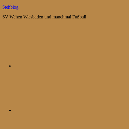
Zum
Stehblog
Inhalt
SV Wehen Wiesbaden und manchmal Fußball
springen
Bluesky
Mastodon
WhatsApp