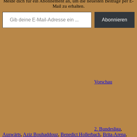
Melde dich für ein Abonnement an, um die neuesten Beiträge per E-
Mail zu erhalten.
Gib deine E-Mail-Adresse ein ...
Abonnieren
Vorschau
2. Bundesliga
,
Auswärts
,
Aziz Bouhaddouz
,
Benedict Hollerbach
,
Brita-Arena
,