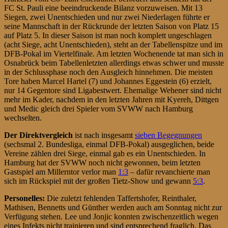
FC St. Pauli eine beeindruckende Bilanz vorzuweisen. Mit 13
Siegen, zwei Unentschieden und nur zwei Niederlagen führte er
seine Mannschaft in der Rückrunde der letzten Saison von Platz 15
auf Platz 5. In dieser Saison ist man noch komplett ungeschlagen
(acht Siege, acht Unentschieden), steht an der Tabellenspitze und im
DFB-Pokal im Viertelfinale. Am letzten Wochenende tat man sich in
Osnabrück beim Tabellenletzten allerdings etwas schwer und musste
in der Schlussphase noch den Ausgleich hinnehmen. Die meisten
Tore haben Marcel Hartel (7) und Johannes Eggestein (6) erzielt,
nur 14 Gegentore sind Ligabestwert. Ehemalige Wehener sind nicht
mehr im Kader, nachdem in den letzten Jahren mit Kyereh, Dittgen
und Medic gleich drei Spieler vom SVWW nach Hamburg
wechselten.
Der Direktvergleich
ist nach insgesamt
sieben Begegnungen
(sechsmal 2. Bundesliga, einmal DFB-Pokal) ausgeglichen, beide
Vereine zählen drei Siege, einmal gab es ein Unentschieden. In
Hamburg hat der SVWW noch nicht gewonnen, beim letzten
Gastspiel am Millerntor verlor man
1:3
– dafür revanchierte man
sich im Rückspiel mit der großen Tietz-Show und gewann
5:3
.
Personelles:
Die zuletzt fehlenden Taffertshofer, Reinthaler,
Mathisen, Bennetts und Günther werden auch am Sonntag nicht zur
Verfügung stehen. Lee und Jonjic konnten zwischenzeitlich wegen
eines Infekts nicht trainieren und sind entsprechend fraglich. Das