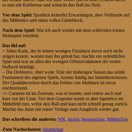
es nun mit Raffinesse und schnickt den Ball ins Netz.
Vor dem Spiel:
Sportlich keinerlei Erwartungen, aber Vorfreude auf
das Millerntor und einen vollen Gästeblock.
Nach dem Spiel:
War ich auch wieder mit dem schlechten letzten
Heimspiel versöhnt.
Das fiel auf:
+ Julius Kade, der in seinen wenigen Einsätzen zuvor noch nicht
zeigen konnte, warum man ihn geholt hat, machte ein ordentliches
Spiel und war an allen der wenigen Offensivaktionen der ersten
Halbzeit beteiligt.
– Die Defensive, über weite Teile der bisherigen Saison das solide
Fundament des eigenen Spiels, konnte häufig nur hinterherschauen.
Der Qualitätsverlust durch das Fehlen von Mathisen ist etwas
erschreckend.
+/- Carstens tat im Zentrum, was er konnte, und rettete auch mal
kurz vor der Linie. Vor dem Gegentor turnte er aber irgendwo im
Mittelfeld rum, verlor den Ball und kam nicht schnell genug zurück.
Machte das dann mit seiner Vorlage zum Ausgleich wieder gut.
Das schreiben die anderen:
WK
,
kicker
,
hessenschau
,
MillernTon
Zum Nachschauen:
Sportschau