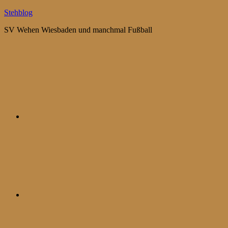
Zum
Stehblog
Inhalt
SV Wehen Wiesbaden und manchmal Fußball
springen
Bluesky
Mastodon
WhatsApp