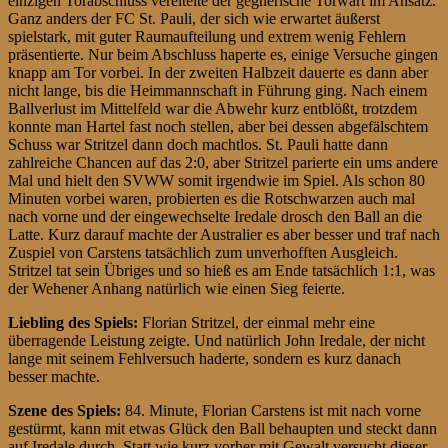
einzigen Torabschluss vereitelte der gegnerische Torwart im Ansatz.
Ganz anders der FC St. Pauli, der sich wie erwartet äußerst
spielstark, mit guter Raumaufteilung und extrem wenig Fehlern
präsentierte. Nur beim Abschluss haperte es, einige Versuche gingen
knapp am Tor vorbei. In der zweiten Halbzeit dauerte es dann aber
nicht lange, bis die Heimmannschaft in Führung ging. Nach einem
Ballverlust im Mittelfeld war die Abwehr kurz entblößt, trotzdem
konnte man Hartel fast noch stellen, aber bei dessen abgefälschtem
Schuss war Stritzel dann doch machtlos. St. Pauli hatte dann
zahlreiche Chancen auf das 2:0, aber Stritzel parierte ein ums andere
Mal und hielt den SVWW somit irgendwie im Spiel. Als schon 80
Minuten vorbei waren, probierten es die Rotschwarzen auch mal
nach vorne und der eingewechselte Iredale drosch den Ball an die
Latte. Kurz darauf machte der Australier es aber besser und traf nach
Zuspiel von Carstens tatsächlich zum unverhofften Ausgleich.
Stritzel tat sein Übriges und so hieß es am Ende tatsächlich 1:1, was
der Wehener Anhang natürlich wie einen Sieg feierte.
Liebling des Spiels:
Florian Stritzel, der einmal mehr eine
überragende Leistung zeigte. Und natürlich John Iredale, der nicht
lange mit seinem Fehlversuch haderte, sondern es kurz danach
besser machte.
Szene des Spiels:
84. Minute, Florian Carstens ist mit nach vorne
gestürmt, kann mit etwas Glück den Ball behaupten und steckt dann
auf Iredale durch. Statt wie kurz vorher mit Gewalt versucht dieser