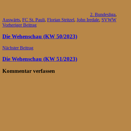
2. Bundesliga
,
Auswärts
,
FC St. Pauli
,
Florian Stritzel
,
John Iredale
,
SVWW
Beitragsnavigation
Vorheriger Beitrag
Die Wehenschau (KW 50/2023)
Nächster Beitrag
Die Wehenschau (KW 51/2023)
Kommentar verfassen