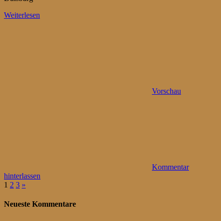
Weiterlesen
Vorschau
Kommentar
hinterlassen
Seitennummerierung
Nächste
1
2
3
»
Beiträge
der
Neueste Kommentare
Beiträge