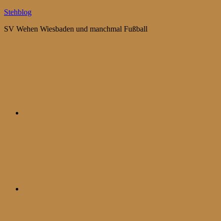
Zum
Stehblog
Inhalt
SV Wehen Wiesbaden und manchmal Fußball
springen
Bluesky
Mastodon
WhatsApp