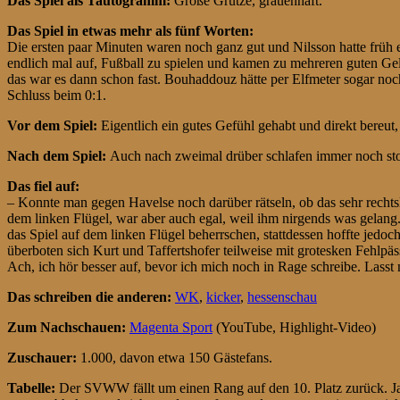
Das Spiel als Tautogramm:
Große Grütze, grauenhaft.
Das Spiel in etwas mehr als fünf Worten:
Die ersten paar Minuten waren noch ganz gut und Nilsson hatte früh 
endlich mal auf, Fußball zu spielen und kamen zu mehreren guten Gel
das war es dann schon fast. Bouhaddouz hätte per Elfmeter sogar no
Schluss beim 0:1.
Vor dem Spiel:
Eigentlich ein gutes Gefühl gehabt und direkt bereut, 
Nach dem Spiel:
Auch nach zweimal drüber schlafen immer noch sto
Das fiel auf:
– Konnte man gegen Havelse noch darüber rätseln, ob das sehr rechtsl
dem linken Flügel, war aber auch egal, weil ihm nirgends was gelang
das Spiel auf dem linken Flügel beherrschen, stattdessen hoffte jedo
überboten sich Kurt und Taffertshofer teilweise mit grotesken Fehlp
Ach, ich hör besser auf, bevor ich mich noch in Rage schreibe. Lasst 
Das schreiben die anderen:
WK
,
kicker
,
hessenschau
Zum Nachschauen:
Magenta Sport
(YouTube, Highlight-Video)
Zuschauer:
1.000, davon etwa 150 Gästefans.
Tabelle:
Der SVWW fällt um einen Rang auf den 10. Platz zurück. Ja,