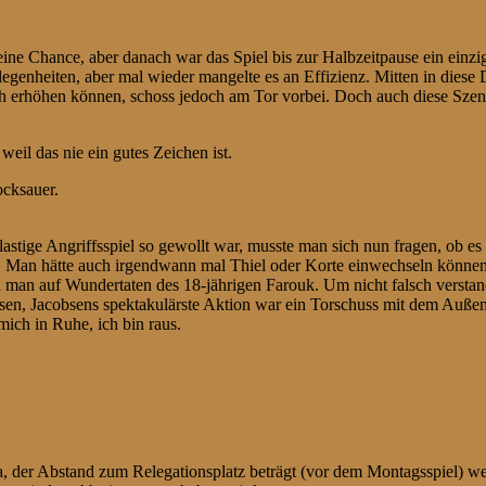
eine Chance, aber danach war das Spiel bis zur Halbzeitpause ein einz
egenheiten, aber mal wieder mangelte es an Effizienz. Mitten in diese
ch erhöhen können, schoss jedoch am Tor vorbei. Doch auch diese Sze
weil das nie ein gutes Zeichen ist.
cksauer.
astige Angriffsspiel so gewollt war, musste man sich nun fragen, ob es
. Man hätte auch irgendwann mal Thiel oder Korte einwechseln können,
ch man auf Wundertaten des 18-jährigen Farouk. Um nicht falsch verstan
ässen, Jacobsens spektakulärste Aktion war ein Torschuss mit dem Auße
mich in Ruhe, ich bin raus.
 der Abstand zum Relegationsplatz beträgt (vor dem Montagsspiel) we