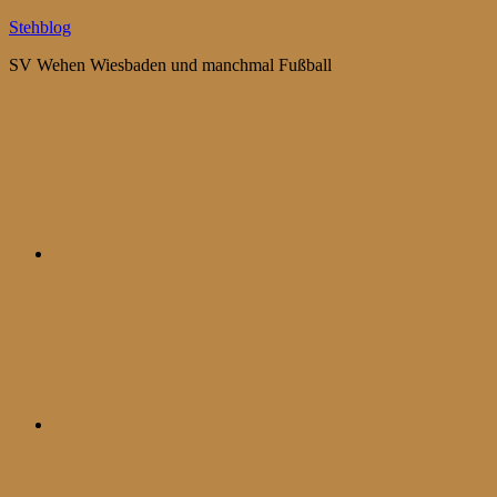
Zum
Stehblog
Inhalt
SV Wehen Wiesbaden und manchmal Fußball
springen
Bluesky
Mastodon
WhatsApp