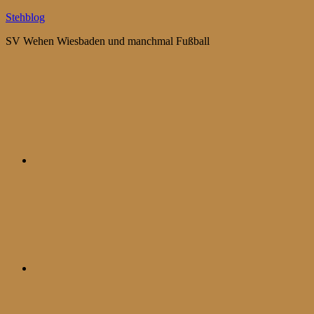
Zum
Stehblog
Inhalt
SV Wehen Wiesbaden und manchmal Fußball
springen
Bluesky
Mastodon
WhatsApp