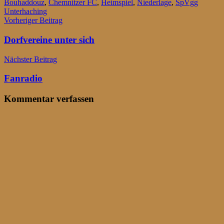
Bouhaddouz
,
Chemnitzer FC
,
Heimspiel
,
Niederlage
,
SpVgg
Unterhaching
Beitragsnavigation
Vorheriger Beitrag
Dorfvereine unter sich
Nächster Beitrag
Fanradio
Kommentar verfassen