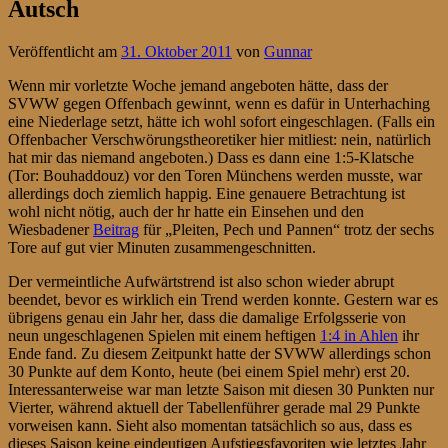
Autsch
Veröffentlicht am
31. Oktober 2011
von
Gunnar
Wenn mir vorletzte Woche jemand angeboten hätte, dass der
SVWW gegen Offenbach gewinnt, wenn es dafür in Unterhaching
eine Niederlage setzt, hätte ich wohl sofort eingeschlagen. (Falls ein
Offenbacher Verschwörungstheoretiker hier mitliest: nein, natürlich
hat mir das niemand angeboten.) Dass es dann eine 1:5-Klatsche
(Tor: Bouhaddouz) vor den Toren Münchens werden musste, war
allerdings doch ziemlich happig. Eine genauere Betrachtung ist
wohl nicht nötig, auch der hr hatte ein Einsehen und den
Wiesbadener
Beitrag
für „Pleiten, Pech und Pannen“ trotz der sechs
Tore auf gut vier Minuten zusammengeschnitten.
Der vermeintliche Aufwärtstrend ist also schon wieder abrupt
beendet, bevor es wirklich ein Trend werden konnte. Gestern war es
übrigens genau ein Jahr her, dass die damalige Erfolgsserie von
neun ungeschlagenen Spielen mit einem heftigen
1:4 in Ahlen
ihr
Ende fand. Zu diesem Zeitpunkt hatte der SVWW allerdings schon
30 Punkte auf dem Konto, heute (bei einem Spiel mehr) erst 20.
Interessanterweise war man letzte Saison mit diesen 30 Punkten nur
Vierter, während aktuell der Tabellenführer gerade mal 29 Punkte
vorweisen kann. Sieht also momentan tatsächlich so aus, dass es
dieses Saison keine eindeutigen Aufstiegsfavoriten wie letztes Jahr