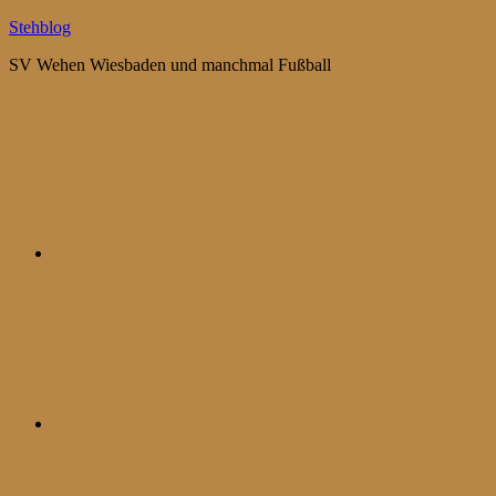
Zum
Stehblog
Inhalt
SV Wehen Wiesbaden und manchmal Fußball
springen
Bluesky
Mastodon
WhatsApp