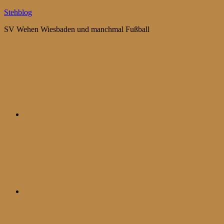
Zum
Stehblog
Inhalt
SV Wehen Wiesbaden und manchmal Fußball
springen
Bluesky
Mastodon
WhatsApp