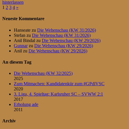
hinterlassen
Seitennummerierung
Nächste
1
2
3
4
»
Beiträge
der
Neueste Kommentare
Beiträge
Hanseate
zu
Die Wehenschau (KW 31/2026)
Stefan
zu
Die Wehenschau (KW 31/2026)
Anil Bindal
zu
Die Wehenschau (KW 29/2026)
Gunnar
zu
Die Wehenschau (KW 29/2026)
Anil
zu
Die Wehenschau (KW 29/2026)
An diesem Tag
Die Wehenschau (KW 32/2025)
2025
Zum Mitmachen: Kandidatenkür zum #GPdlVSC
2020
3. Liga, 4. Spieltag: Karlsruher SC – SVWW 2:1
2017
Erholung ade
2011
Archiv