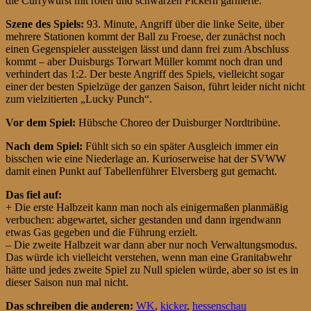
die Currywurst mit roten und schwarzen Pickern garnierte.
Szene des Spiels:
93. Minute, Angriff über die linke Seite, über
mehrere Stationen kommt der Ball zu Froese, der zunächst noch
einen Gegenspieler aussteigen lässt und dann frei zum Abschluss
kommt – aber Duisburgs Torwart Müller kommt noch dran und
verhindert das 1:2. Der beste Angriff des Spiels, vielleicht sogar
einer der besten Spielzüge der ganzen Saison, führt leider nicht nicht
zum vielzitierten „Lucky Punch“.
Vor dem Spiel:
Hübsche Choreo der Duisburger Nordtribüne.
Nach dem Spiel:
Fühlt sich so ein später Ausgleich immer ein
bisschen wie eine Niederlage an. Kurioserweise hat der SVWW
damit einen Punkt auf Tabellenführer Elversberg gut gemacht.
Das fiel auf:
+ Die erste Halbzeit kann man noch als einigermaßen planmäßig
verbuchen: abgewartet, sicher gestanden und dann irgendwann
etwas Gas gegeben und die Führung erzielt.
– Die zweite Halbzeit war dann aber nur noch Verwaltungsmodus.
Das würde ich vielleicht verstehen, wenn man eine Granitabwehr
hätte und jedes zweite Spiel zu Null spielen würde, aber so ist es in
dieser Saison nun mal nicht.
Das schreiben die anderen:
WK
,
kicker
,
hessenschau