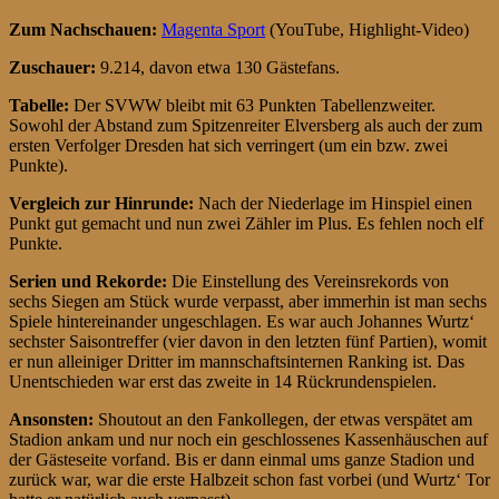
Zum Nachschauen:
Magenta Sport
(YouTube, Highlight-Video)
Zuschauer:
9.214, davon etwa 130 Gästefans.
Tabelle:
Der SVWW bleibt mit 63 Punkten Tabellenzweiter.
Sowohl der Abstand zum Spitzenreiter Elversberg als auch der zum
ersten Verfolger Dresden hat sich verringert (um ein bzw. zwei
Punkte).
Vergleich zur Hinrunde:
Nach der Niederlage im Hinspiel einen
Punkt gut gemacht und nun zwei Zähler im Plus. Es fehlen noch elf
Punkte.
Serien und Rekorde:
Die Einstellung des Vereinsrekords von
sechs Siegen am Stück wurde verpasst, aber immerhin ist man sechs
Spiele hintereinander ungeschlagen. Es war auch Johannes Wurtz‘
sechster Saisontreffer (vier davon in den letzten fünf Partien), womit
er nun alleiniger Dritter im mannschaftsinternen Ranking ist. Das
Unentschieden war erst das zweite in 14 Rückrundenspielen.
Ansonsten:
Shoutout an den Fankollegen, der etwas verspätet am
Stadion ankam und nur noch ein geschlossenes Kassenhäuschen auf
der Gästeseite vorfand. Bis er dann einmal ums ganze Stadion und
zurück war, war die erste Halbzeit schon fast vorbei (und Wurtz‘ Tor