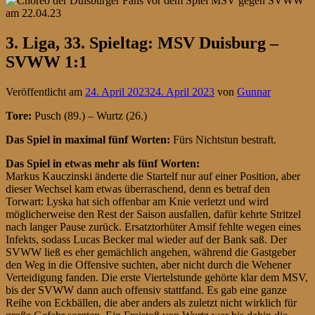
3. Liga, 33. Spieltag: MSV Duisburg –
SVWW 1:1
Veröffentlicht am
24. April 2023
24. April 2023
von
Gunnar
Tore:
Pusch (89.) – Wurtz (26.)
Das Spiel in maximal fünf Worten:
Fürs Nichtstun bestraft.
Das Spiel in etwas mehr als fünf Worten:
Markus Kauczinski änderte die Startelf nur auf einer Position, aber
dieser Wechsel kam etwas überraschend, denn es betraf den
Torwart: Lyska hat sich offenbar am Knie verletzt und wird
möglicherweise den Rest der Saison ausfallen, dafür kehrte Stritzel
nach langer Pause zurück. Ersatztorhüter Amsif fehlte wegen eines
Infekts, sodass Lucas Becker mal wieder auf der Bank saß. Der
SVWW ließ es eher gemächlich angehen, während die Gastgeber
den Weg in die Offensive suchten, aber nicht durch die Wehener
Verteidigung fanden. Die erste Viertelstunde gehörte klar dem MSV,
bis der SVWW dann auch offensiv stattfand. Es gab eine ganze
Reihe von Eckbällen, die aber anders als zuletzt nicht wirklich für