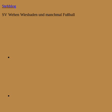
Zum
Stehblog
Inhalt
SV Wehen Wiesbaden und manchmal Fußball
springen
Bluesky
Mastodon
WhatsApp