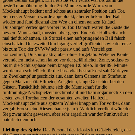
große Gefahr sorgten. Ein Freistoß von Wurtz war bis dahin die
beste Torannäherung. In der 26. Minute wurde Wurtz von
Mockenhaupt bedient und schoss aus zentraler Position aufs Tor.
Sein erster Versuch wurde abgeblockt, aber er bekam den Ball
wieder und fand diesmal den Weg an einem ganzen Knäuel
Duisburger Verteidiger vorbei ins Tor. Danach waren die Gäste die
bessere Mannschaft, mussten aber gegen Ende der Halbzeit auch
mal tief durchatmen, als Stritzel einen aufspringenden Ball falsch
einschätzte. Der zweite Durchgang verlief größtenteils wie der erste
bis zum Tor: der SVWW sehr passiv und aufs Verteidigen
konzentriert, Duisburg aktiv, aber ohne Torgefahr. Wehener Konter
verendeten meist schon lange vor der gefährlichen Zone, sodass es
bis in die Schlussphase beim knappen 1:0 blieb. In der 89. Minute
wurde man schließlich für die Passivität bestraft: erst sah Gürleyen
im Zweikampf ungeschickt aus, dann kam Carstens im Strafraum
gegen Mai zu spät. Elfmeter, Ausgleich, lange Gesichter bei den
Gästen. Tatsächlich bäumte sich die Mannschaft für die
fünfminütige Nachspielzeit nochmal auf und kam sogar noch zu den
ersten zwei Torchancen der gesamten zweiten Halbzeit.
Mockenhaupt zielte aus spitzem Winkel knapp am Tor vorbei, dann
vergab Froese eine Riesenchance (s. u.). Wirklich verdient wäre der
Sieg zwar nicht gewesen, aber sehr ärgerlich war der Punktverlust
natürlich dennoch.
Liebling des Spiels:
Das Personal des Kiosks im Gästebereich, das