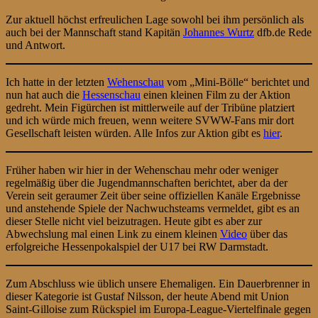
Zur aktuell höchst erfreulichen Lage sowohl bei ihm persönlich als
auch bei der Mannschaft stand Kapitän
Johannes Wurtz
dfb.de Rede
und Antwort.
Ich hatte in der letzten
Wehenschau
vom „Mini-Bölle“ berichtet und
nun hat auch die
Hessenschau
einen kleinen Film zu der Aktion
gedreht. Mein Figürchen ist mittlerweile auf der Tribüne platziert
und ich würde mich freuen, wenn weitere SVWW-Fans mir dort
Gesellschaft leisten würden. Alle Infos zur Aktion gibt es
hier
.
Früher haben wir hier in der Wehenschau mehr oder weniger
regelmäßig über die Jugendmannschaften berichtet, aber da der
Verein seit geraumer Zeit über seine offiziellen Kanäle Ergebnisse
und anstehende Spiele der Nachwuchsteams vermeldet, gibt es an
dieser Stelle nicht viel beizutragen. Heute gibt es aber zur
Abwechslung mal einen Link zu einem kleinen
Video
über das
erfolgreiche Hessenpokalspiel der U17 bei RW Darmstadt.
Zum Abschluss wie üblich unsere Ehemaligen. Ein Dauerbrenner in
dieser Kategorie ist Gustaf Nilsson, der heute Abend mit Union
Saint-Gilloise zum Rückspiel im Europa-League-Viertelfinale gegen