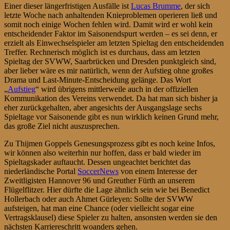
Einer dieser längerfristigen Ausfälle ist
Lucas Brumme
, der sich
letzte Woche nach anhaltenden Knieproblemen operieren ließ und
somit noch einige Wochen fehlen wird. Damit wird er wohl kein
entscheidender Faktor im Saisonendspurt werden – es sei denn, er
erzielt als Einwechselspieler am letzten Spieltag den entscheidenden
Treffer. Rechnerisch möglich ist es durchaus, dass am letzten
Spieltag der SVWW, Saarbrücken und Dresden punktgleich sind,
aber lieber wäre es mir natürlich, wenn der Aufstieg ohne großes
Drama und Last-Minute-Entscheidung gelänge. Das Wort
„
Aufstieg
“ wird übrigens mittlerweile auch in der offiziellen
Kommunikation des Vereins verwendet. Da hat man sich bisher ja
eher zurückgehalten, aber angesichts der Ausgangslage sechs
Spieltage vor Saisonende gibt es nun wirklich keinen Grund mehr,
das große Ziel nicht auszusprechen.
Zu Thijmen Goppels Genesungsprozess gibt es noch keine Infos,
wir können also weiterhin nur hoffen, dass er bald wieder im
Spieltagskader auftaucht. Dessen ungeachtet berichtet das
niederländische Portal
SoccerNews
von einem Interesse der
Zweitligisten Hannover 96 und Greuther Fürth an unserem
Flügelflitzer. Hier dürfte die Lage ähnlich sein wie bei Benedict
Hollerbach oder auch Ahmet Gürleyen: Sollte der SVWW
aufsteigen, hat man eine Chance (oder vielleicht sogar eine
Vertragsklausel) diese Spieler zu halten, ansonsten werden sie den
nächsten Karriereschritt woanders gehen.