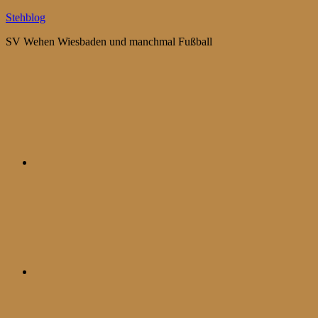
Zum
Stehblog
Inhalt
SV Wehen Wiesbaden und manchmal Fußball
springen
Bluesky
Mastodon
WhatsApp