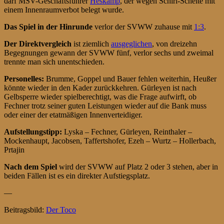
darf MSV-Geschäftsführer
Heskamp
, der wegen Schiri-Schelte mit
einem Innenraumverbot belegt wurde.
D
as Spiel in der Hinrund
e
verlor der SVWW zuhause mit
1:3
.
Der Direktvergleich
ist ziemlich
ausgeglichen
, von dreizehn
Begegnungen gewann der SVWW fünf, verlor sechs und zweimal
trennte man sich unentschieden.
Personelles:
Brumme, Goppel und Bauer fehlen weiterhin, Heußer
könnte wieder in den Kader zurückkehren. Gürleyen ist nach
Gelbsperre wieder spielberechtigt, was die Frage aufwirft, ob
Fechner trotz seiner guten Leistungen wieder auf die Bank muss
oder einer der etatmäßigen Innenverteidiger.
Aufstellungstipp:
Lyska – Fechner, Gürleyen, Reinthaler –
Mockenhaupt, Jacobsen, Taffertshofer, Ezeh – Wurtz – Hollerbach,
Prtajin
Nach dem Spiel
wird der SVWW auf Platz 2 oder 3 stehen, aber in
beiden Fällen ist es ein direkter Aufstiegsplatz.
—
Beitragsbild:
Der Toco