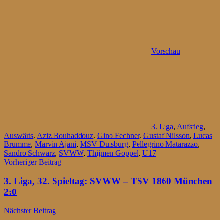
Vorschau
3. Liga
,
Aufstieg
,
Auswärts
,
Aziz Bouhaddouz
,
Gino Fechner
,
Gustaf Nilsson
,
Lucas
Brumme
,
Marvin Ajani
,
MSV Duisburg
,
Pellegrino Matarazzo
,
Sandro Schwarz
,
SVWW
,
Thijmen Goppel
,
U17
Beitragsnavigation
Vorheriger Beitrag
3. Liga, 32. Spieltag: SVWW – TSV 1860 München
2:0
Nächster Beitrag