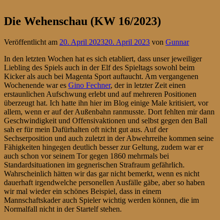
Die Wehenschau (KW 16/2023)
Veröffentlicht am
20. April 2023
20. April 2023
von
Gunnar
In den letzten Wochen hat es sich etabliert, dass unser jeweiliger
Liebling des Spiels auch in der Elf des Spieltags sowohl beim
Kicker als auch bei Magenta Sport auftaucht. Am vergangenen
Wochenende war es
Gino Fechner
, der in letzter Zeit einen
erstaunlichen Aufschwung erlebt und auf mehreren Positionen
überzeugt hat. Ich hatte ihn hier im Blog einige Male kritisiert, vor
allem, wenn er auf der Außenbahn ranmusste. Dort fehlten mir dann
Geschwindigkeit und Offensivaktionen und selbst gegen den Ball
sah er für mein Dafürhalten oft nicht gut aus. Auf der
Sechserposition und auch zuletzt in der Abwehrreihe kommen seine
Fähigkeiten hingegen deutlich besser zur Geltung, zudem war er
auch schon vor seinem Tor gegen 1860 mehrmals bei
Standardsituationen im gegnerischen Strafraum gefährlich.
Wahrscheinlich hätten wir das gar nicht bemerkt, wenn es nicht
dauerhaft irgendwelche personellen Ausfälle gäbe, aber so haben
wir mal wieder ein schönes Beispiel, dass in einem
Mannschaftskader auch Spieler wichtig werden können, die im
Normalfall nicht in der Startelf stehen.