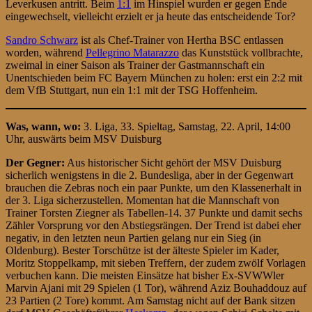
Leverkusen antritt. Beim
1:1
im Hinspiel wurden er gegen Ende
eingewechselt, vielleicht erzielt er ja heute das entscheidende Tor?
Sandro Schwarz
ist als Chef-Trainer von Hertha BSC entlassen
worden, während
Pellegrino Matarazzo
das Kunststück vollbrachte,
zweimal in einer Saison als Trainer der Gastmannschaft ein
Unentschieden beim FC Bayern München zu holen: erst ein 2:2 mit
dem VfB Stuttgart, nun ein 1:1 mit der TSG Hoffenheim.
Was, wann, wo:
3. Liga, 33. Spieltag, Samstag, 22. April, 14:00
Uhr, auswärts beim MSV Duisburg
Der Gegner:
Aus historischer Sicht gehört der MSV Duisburg
sicherlich wenigstens in die 2. Bundesliga, aber in der Gegenwart
brauchen die Zebras noch ein paar Punkte, um den Klassenerhalt in
der 3. Liga sicherzustellen. Momentan hat die Mannschaft von
Trainer Torsten Ziegner als Tabellen-14. 37 Punkte und damit sechs
Zähler Vorsprung vor den Abstiegsrängen. Der Trend ist dabei eher
negativ, in den letzten neun Partien gelang nur ein Sieg (in
Oldenburg). Bester Torschütze ist der älteste Spieler im Kader,
Moritz Stoppelkamp, mit sieben Treffern, der zudem zwölf Vorlagen
verbuchen kann. Die meisten Einsätze hat bisher Ex-SVWWler
Marvin Ajani mit 29 Spielen (1 Tor), während Aziz Bouhaddouz auf
23 Partien (2 Tore) kommt. Am Samstag nicht auf der Bank sitzen