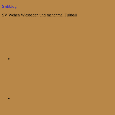
Zum
Stehblog
Inhalt
SV Wehen Wiesbaden und manchmal Fußball
springen
Bluesky
Mastodon
WhatsApp