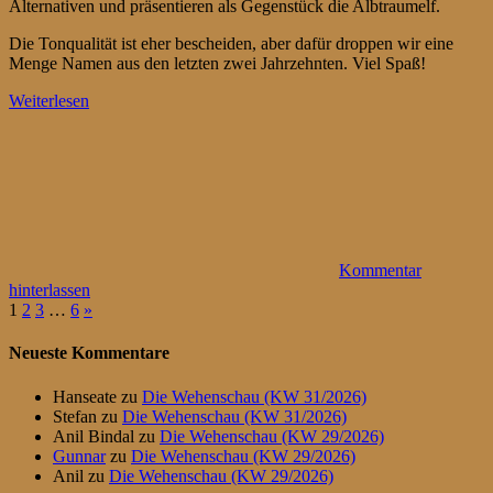
Alternativen und präsentieren als Gegenstück die Albtraumelf.
Die Tonqualität ist eher bescheiden, aber dafür droppen wir eine
Menge Namen aus den letzten zwei Jahrzehnten. Viel Spaß!
Weiterlesen
Kommentar
hinterlassen
Seitennummerierung
Nächste
1
2
3
…
6
»
Beiträge
der
Neueste Kommentare
Beiträge
Hanseate
zu
Die Wehenschau (KW 31/2026)
Stefan
zu
Die Wehenschau (KW 31/2026)
Anil Bindal
zu
Die Wehenschau (KW 29/2026)
Gunnar
zu
Die Wehenschau (KW 29/2026)
Anil
zu
Die Wehenschau (KW 29/2026)