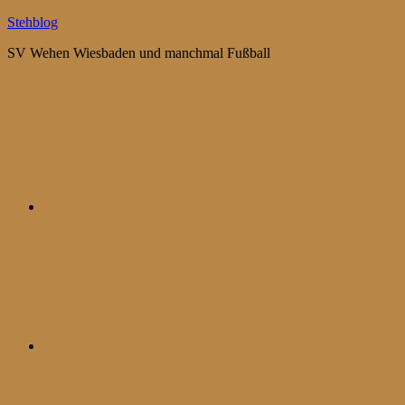
Zum
Stehblog
Inhalt
SV Wehen Wiesbaden und manchmal Fußball
springen
Bluesky
Mastodon
WhatsApp