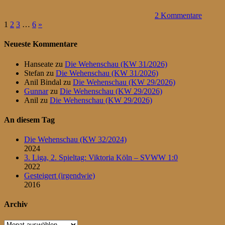
2 Kommentare
Seitennummerierung
Nächste
1
2
3
…
6
»
Beiträge
der
Neueste Kommentare
Beiträge
Hanseate
zu
Die Wehenschau (KW 31/2026)
Stefan
zu
Die Wehenschau (KW 31/2026)
Anil Bindal
zu
Die Wehenschau (KW 29/2026)
Gunnar
zu
Die Wehenschau (KW 29/2026)
Anil
zu
Die Wehenschau (KW 29/2026)
An diesem Tag
Die Wehenschau (KW 32/2024)
2024
3. Liga, 2. Spieltag: Viktoria Köln – SVWW 1:0
2022
Gesteigert (irgendwie)
2016
Archiv
Archiv