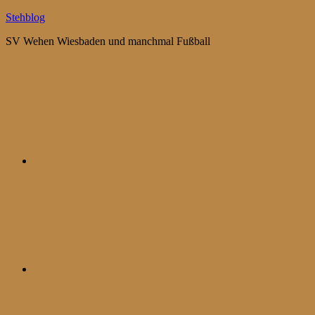
Zum
Stehblog
Inhalt
SV Wehen Wiesbaden und manchmal Fußball
springen
Bluesky
Mastodon
WhatsApp