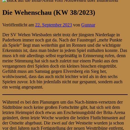
Die Wehenschau (KW 38/2023)
Veröffentlicht am
22. September 2023
von
Gunnar
Der SV Wehen Wiesbaden steht trotz der jüngsten Niederlage in
Paderborn immer noch gut da. Nach der Faustregel „mehr Punkte
als Spiele“ liegt man weiterhin gut im Rennen und die wichtigste
Erkenntnis ist, dass man bisher in jedem Spiel mithalten konnte. Das
muss ich mir allerdings selbst regelmäßig in Erinnerung rufen, denn
meine Stimmung hat sich nach zuletzt nur einem Punkt aus den
vergangenen drei Spielen doch ein kleines bisschen eingetrübt.
Gefühlt muss am Samstag gegen Elversberg ein Sieg her,
wohlwissend, dass das auch nicht leichter wird als in den sechs
Spielen zuvor. Ich bin jedenfalls nicht nur gespannt, sondern auch
ein wenig angespannt.
Während es bei den Planungen um das Nach-hinten-versetzen der
Südtribüne noch keine großen Fortschritte gibt, hat sich seit dem
letzten Heimspiel doch etwas am Erscheinungsbild der Brita-Arena
geändert, denn letzte Woche wurden die beiden Flutlichtmasten auf
der Ostseite abgebaut. Die zwei auf der Westseite wurden ja schon
vor drei Jahren nach Fertigstellung der neuen Westtribüne entfernt,