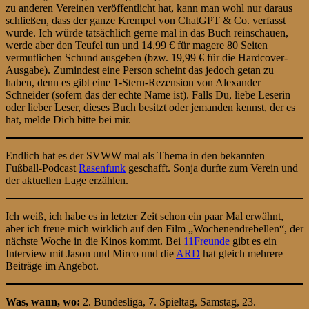
zu anderen Vereinen veröffentlicht hat, kann man wohl nur daraus
schließen, dass der ganze Krempel von ChatGPT & Co. verfasst
wurde. Ich würde tatsächlich gerne mal in das Buch reinschauen,
werde aber den Teufel tun und 14,99 € für magere 80 Seiten
vermutlichen Schund ausgeben (bzw. 19,99 € für die Hardcover-
Ausgabe). Zumindest eine Person scheint das jedoch getan zu
haben, denn es gibt eine 1-Stern-Rezension von Alexander
Schneider (sofern das der echte Name ist). Falls Du, liebe Leserin
oder lieber Leser, dieses Buch besitzt oder jemanden kennst, der es
hat, melde Dich bitte bei mir.
Endlich hat es der SVWW mal als Thema in den bekannten
Fußball-Podcast
Rasenfunk
geschafft. Sonja durfte zum Verein und
der aktuellen Lage erzählen.
Ich weiß, ich habe es in letzter Zeit schon ein paar Mal erwähnt,
aber ich freue mich wirklich auf den Film „Wochenendrebellen“, der
nächste Woche in die Kinos kommt. Bei
11Freunde
gibt es ein
Interview mit Jason und Mirco und die
ARD
hat gleich mehrere
Beiträge im Angebot.
Was, wann, wo:
2. Bundesliga, 7. Spieltag, Samstag, 23.