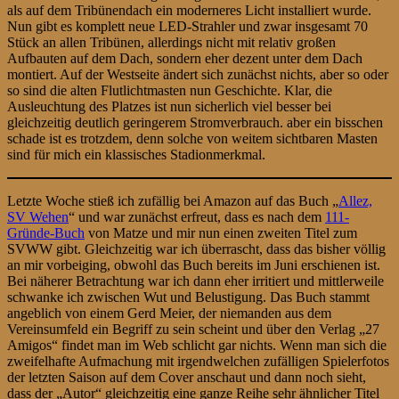
als auf dem Tribünendach ein moderneres Licht installiert wurde.
Nun gibt es komplett neue LED-Strahler und zwar insgesamt 70
Stück an allen Tribünen, allerdings nicht mit relativ großen
Aufbauten auf dem Dach, sondern eher dezent unter dem Dach
montiert. Auf der Westseite ändert sich zunächst nichts, aber so oder
so sind die alten Flutlichtmasten nun Geschichte. Klar, die
Ausleuchtung des Platzes ist nun sicherlich viel besser bei
gleichzeitig deutlich geringerem Stromverbrauch. aber ein bisschen
schade ist es trotzdem, denn solche von weitem sichtbaren Masten
sind für mich ein klassisches Stadionmerkmal.
Letzte Woche stieß ich zufällig bei Amazon auf das Buch „
Allez,
SV Wehen
“ und war zunächst erfreut, dass es nach dem
111-
Gründe-Buch
von Matze und mir nun einen zweiten Titel zum
SVWW gibt. Gleichzeitig war ich überrascht, dass das bisher völlig
an mir vorbeiging, obwohl das Buch bereits im Juni erschienen ist.
Bei näherer Betrachtung war ich dann eher irritiert und mittlerweile
schwanke ich zwischen Wut und Belustigung. Das Buch stammt
angeblich von einem Gerd Meier, der niemanden aus dem
Vereinsumfeld ein Begriff zu sein scheint und über den Verlag „27
Amigos“ findet man im Web schlicht gar nichts. Wenn man sich die
zweifelhafte Aufmachung mit irgendwelchen zufälligen Spielerfotos
der letzten Saison auf dem Cover anschaut und dann noch sieht,
dass der „Autor“ gleichzeitig eine ganze Reihe sehr ähnlicher Titel