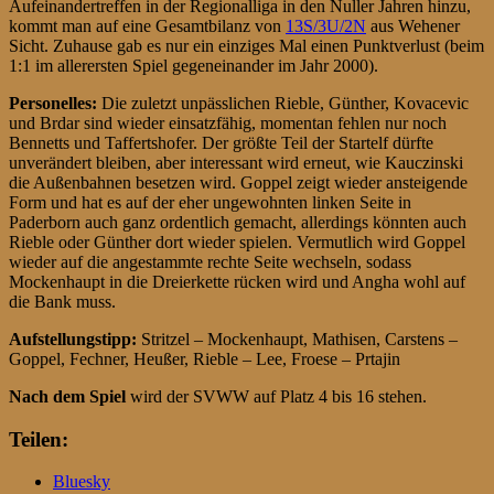
Aufeinandertreffen in der Regionalliga in den Nuller Jahren hinzu,
kommt man auf eine Gesamtbilanz von
13S/3U/2N
aus Wehener
Sicht. Zuhause gab es nur ein einziges Mal einen Punktverlust (beim
1:1 im allerersten Spiel gegeneinander im Jahr 2000).
Personelles:
Die zuletzt unpässlichen Rieble, Günther, Kovacevic
und Brdar sind wieder einsatzfähig, momentan fehlen nur noch
Bennetts und Taffertshofer. Der größte Teil der Startelf dürfte
unverändert bleiben, aber interessant wird erneut, wie Kauczinski
die Außenbahnen besetzen wird. Goppel zeigt wieder ansteigende
Form und hat es auf der eher ungewohnten linken Seite in
Paderborn auch ganz ordentlich gemacht, allerdings könnten auch
Rieble oder Günther dort wieder spielen. Vermutlich wird Goppel
wieder auf die angestammte rechte Seite wechseln, sodass
Mockenhaupt in die Dreierkette rücken wird und Angha wohl auf
die Bank muss.
Aufstellungstipp:
Stritzel – Mockenhaupt, Mathisen, Carstens –
Goppel, Fechner, Heußer, Rieble – Lee, Froese – Prtajin
Nach dem Spiel
wird der SVWW auf Platz 4 bis 16 stehen.
Teilen:
Bluesky