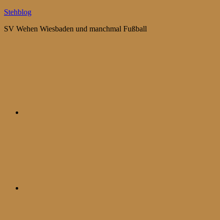
Zum
Stehblog
Inhalt
SV Wehen Wiesbaden und manchmal Fußball
springen
Bluesky
Mastodon
WhatsApp