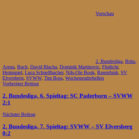
Vorschau
2. Bundesliga
,
Brita-
Arena
,
Buch
,
David Blacha
,
Dominik Martinovic
,
Flutlicht
,
Heimspiel
,
Luca Schnellbacher
,
Nils-Ole Book
,
Rasenfunk
,
SV
Elversberg
,
SVWW
,
Tim Boss
,
Wochenendrebellen
Beitragsnavigation
Vorheriger Beitrag
2. Bundesliga, 6. Spieltag: SC Paderborn – SVWW
2:1
Nächster Beitrag
2. Bundesliga, 7. Spieltag: SVWW – SV Elversberg
0:2