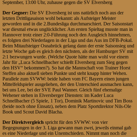
September, 13:00 Uhr, zuhause gegen die SV Elversberg
Der Gegner:
Die SV Elversberg ist uns natürlich noch aus der
letzten Drittligasaison wohl bekannt: als Aufsteiger Meister
geworden und in die 2.Bundesliga durchmarschiert. Der Saisonstart
war diesmal etwas unglücklicher. Am ersten Spieltag musste man in
Hannover trotz einer 2:0-Führung noch den Ausgleich hinnehmen,
es folgten drei Niederlagen in der Liga und das Aus im DFB-Pokal.
Beim Mitaufsteiger Osnabrück gelang dann der erste Saisonsieg und
letzte Woche gab es gleich den nächsten, als der Hamburger SV mit
2:1 bezwungen wurde. (Welche Quote hätte man wohl vor einem
Jahr für „Luca Schnellbacher schießt Elversberg zum Sieg gegen
den HSV“ bekommen?). So hat die Mannschaft von Trainer Horst
Steffen also aktuell sieben Punkte und steht knapp hinter Wehen.
Parallele zum SVWW: beide haben vom FC Bayern einen jungen
Mittelfeldspieler ausgeliehen, der den Unterschied ausmachen kann,
bei uns Lee, bei der SVE Paul Wanner. Gleich fünf ehemalige
Wehener stehen in Elversberger Diensten: im Kader Luca
Schnellbacher (5 Spiele, 1 Tor), Dominik Martinovic und Tim Boss
(beide noch ohne Einsatz), neben dem Platz Sportdirektor Nils-Ole
Book und Scout David Blacha.
Der Direktvergleich
spricht für den SVWW: von vier
Begegnungen in der 3. Liga gewann man zwei, jeweils einmal gab
es eine Niederlage und ein Unentschieden. Nimmt man noch die