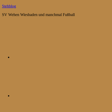
Zum
Stehblog
Inhalt
SV Wehen Wiesbaden und manchmal Fußball
springen
Bluesky
Mastodon
WhatsApp