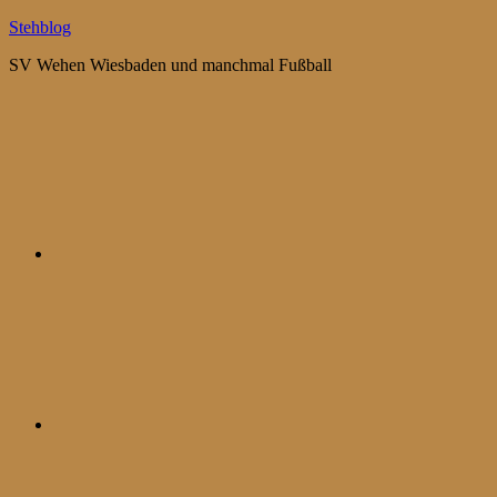
Zum
Stehblog
Inhalt
SV Wehen Wiesbaden und manchmal Fußball
springen
Bluesky
Mastodon
WhatsApp