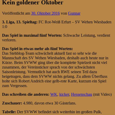
Kein goldener Oktober
Veröffentlicht am
30. Oktober 2016
von
Gunnar
3. Liga, 13. Spieltag
:
FC Rot-Weiß Erfurt – SV Wehen Wiesbaden
1:0
Das Spiel in maximal fünf Worten:
Schwache Leistung, verdient
verloren.
Das Spiel in etwas mehr als fünf Worten:
Das Stehblog-Team schwächelt aktuell fast so sehr wie die
Mannschaft des SV Wehen Wiesbaden, deshalb auch heute nur in
Kürze. Beim SVWW ging über die komplette Spielzeit nicht viel
zusammen, der Vereinsticker sprach von der schwächsten
Saisonleistung. Vermutlich hat auch RWE seinen Teil dazu
beigetragen, dass dem SVWW nichts gelang. Zu allem Überfluss
holte sich Robert Andrich eine gelb-rote Karte, kurzum ein Spiel
zum Vergessen.
Das schreiben die anderen:
WK
,
kicker
,
Hessenschau
(mit Video)
Zuschauer:
4.980, davon etwa 30 Gästefans.
Tabelle:
Der SVWW befindet sich weiterhin im großen Pulk,