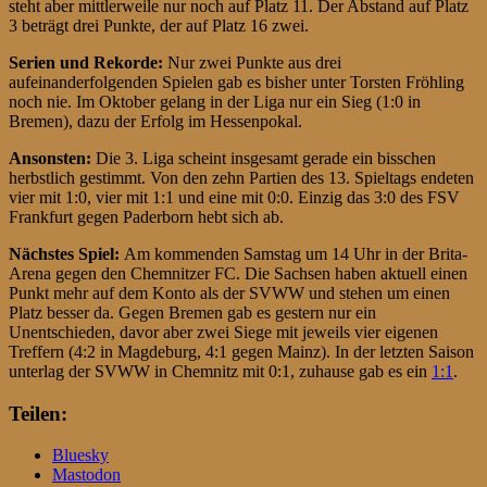
steht aber mittlerweile nur noch auf Platz 11. Der Abstand auf Platz
3 beträgt drei Punkte, der auf Platz 16 zwei.
Serien und Rekorde:
Nur zwei Punkte aus drei
aufeinanderfolgenden Spielen gab es bisher unter Torsten Fröhling
noch nie. Im Oktober gelang in der Liga nur ein Sieg (1:0 in
Bremen), dazu der Erfolg im Hessenpokal.
Ansonsten:
Die 3. Liga scheint insgesamt gerade ein bisschen
herbstlich gestimmt. Von den zehn Partien des 13. Spieltags endeten
vier mit 1:0, vier mit 1:1 und eine mit 0:0. Einzig das 3:0 des FSV
Frankfurt gegen Paderborn hebt sich ab.
Nächstes Spiel:
Am kommenden Samstag um 14 Uhr in der Brita-
Arena gegen den Chemnitzer FC. Die Sachsen haben aktuell einen
Punkt mehr auf dem Konto als der SVWW und stehen um einen
Platz besser da. Gegen Bremen gab es gestern nur ein
Unentschieden, davor aber zwei Siege mit jeweils vier eigenen
Treffern (4:2 in Magdeburg, 4:1 gegen Mainz). In der letzten Saison
unterlag der SVWW in Chemnitz mit 0:1, zuhause gab es ein
1:1
.
Teilen:
Bluesky
Mastodon