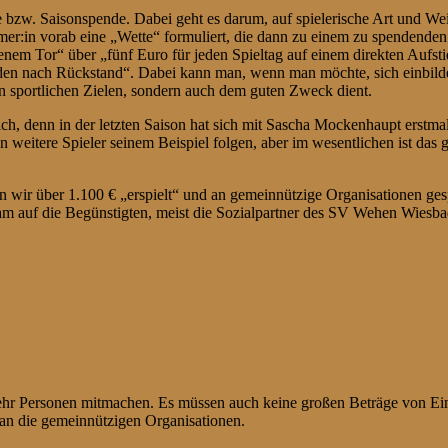
e bzw. Saisonspende. Dabei geht es darum, auf spielerische Art und We
er:in vorab eine „Wette“ formuliert, die dann zu einem zu spendenden 
em Tor“ über „fünf Euro für jeden Spieltag auf einem direkten Aufstie
n nach Rückstand“. Dabei kann man, wenn man möchte, sich einbilden, 
en sportlichen Zielen, sondern auch dem guten Zweck dient.
h, denn in der letzten Saison hat sich mit Sascha Mockenhaupt erstmals 
eitere Spieler seinem Beispiel folgen, aber im wesentlichen ist das g
wir über 1.100 € „erspielt“ und an gemeinnützige Organisationen gespe
sam auf die Begünstigten, meist die Sozialpartner des SV Wehen Wiesba
r Personen mitmachen. Es müssen auch keine großen Beträge von Einze
 an die gemeinnützigen Organisationen.