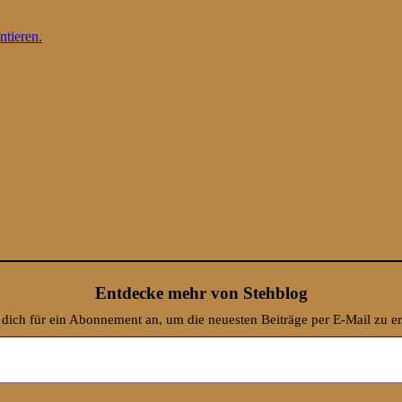
ntieren.
Entdecke mehr von Stehblog
dich für ein Abonnement an, um die neuesten Beiträge per E-Mail zu er