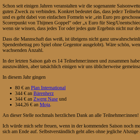
Schon seit einigen Jahren veranstalten wir die sogenannte Saisonwett
guten Zweck zu verbinden. Konkret bedeutet das, dass jede:r Teilnehm
und es geht dabei von einfachen Formeln wie „ein Euro pro geschossen
Scorerpunkt von Thijmen Goppel“ oder „x Euro für Sieg/Unentschiede
wenn sie wissen, dass jedes Tor oder jedes gute Ergebnis nicht nur d
Dass die Mannschaft das weiß, ist übrigens nicht ganz unwahrscheinlic
Spendenbetrag pro Spiel ohne Gegentor ausgelobt). Wäre schön, wenn w
wachsenden Anzahl.
In der letzten Saison gab es 14 Teilnehmer:innen und zusammen haben 
auszuwählen, aber tatsächlich einigen wir uns üblicherweise gemein
In diesem Jahr gingen
80 € an
Plan International
344 € an
Bärenherz
344 € an
Zwerg Nase
und
344,26 € an
Moja
.
An dieser Stelle nochmals herzlichen Dank an alle Teilnehmer:innen!
Ich würde mich sehr freuen, wenn in der kommenden Saison noch meh
sich am Ende auf. Selbstverständlich geht alles ohne jegliche Abzüge