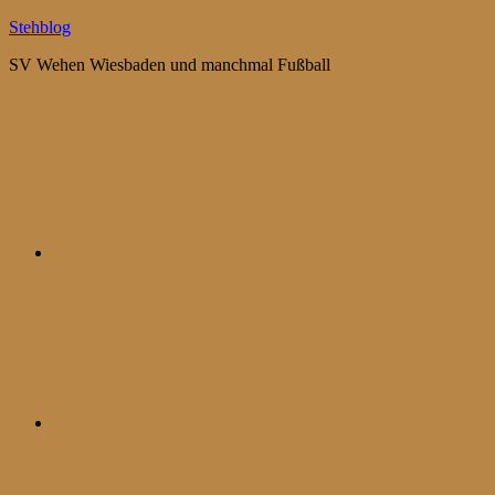
Zum
Stehblog
Inhalt
SV Wehen Wiesbaden und manchmal Fußball
springen
Bluesky
Mastodon
WhatsApp