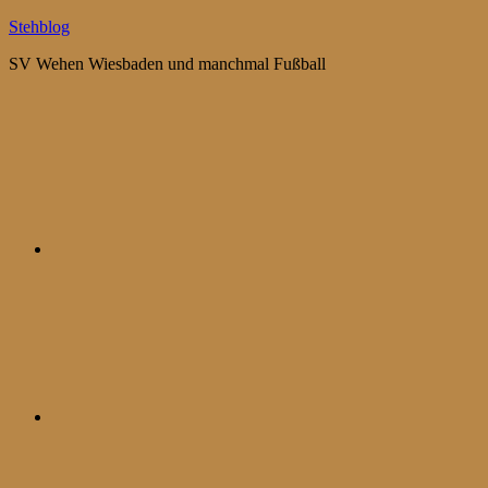
Zum
Stehblog
Inhalt
SV Wehen Wiesbaden und manchmal Fußball
springen
Bluesky
Mastodon
WhatsApp