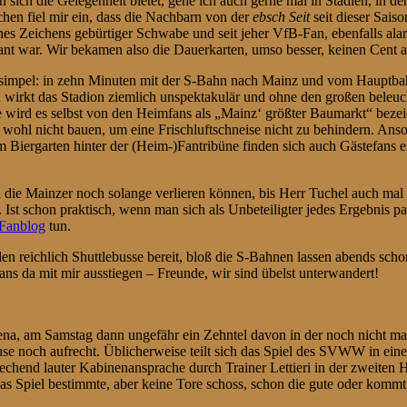
sich die Gelegenheit bietet, gehe ich auch gerne mal in Stadien, in de
hen fiel mir ein, dass die Nachbarn von der
ebsch Seit
seit dieser Sais
nes Zeichens gebürtiger Schwabe und seit jeher VfB-Fan, ebenfalls alarm
lant war. Wir bekamen also die Dauerkarten, umso besser, keinen Cent
 simpel: in zehn Minuten mit der S-Bahn nach Mainz und vom Hauptbah
n wirkt das Stadion ziemlich unspektakulär und ohne den großen bele
te wird es selbst von den Heimfans als „Mainz‘ größter Baumarkt“ beze
 wohl nicht bauen, um eine Frischluftschneise nicht zu behindern. Anson
Biergarten hinter der (Heim-)Fantribüne finden sich auch Gästefans ei
die Mainzer noch solange verlieren können, bis Herr Tuchel auch mal m
rt. Ist schon praktisch, wenn man sich als Unbeteiligter jedes Ergebn
 Fanblog
tun.
n reichlich Shuttlebusse bereit, bloß die S-Bahnen lassen abends sch
Fans da mit mir ausstiegen – Freunde, wir sind übelst unterwandert!
, am Samstag dann ungefähr ein Zehntel davon in der noch nicht mal 
use noch aufrecht. Üblicherweise teilt sich das Spiel des SVWW in eine
rechend lauter Kabinenansprache durch Trainer Lettieri in der zweiten H
 Spiel bestimmte, aber keine Tore schoss, schon die gute oder kommt 