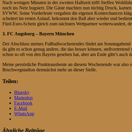
Nach wenigen Minuten in der zweiten Halbzeit trifft Steffen Wohlfahr
noch ins Netz bugsiert. Die Gäste machten nun tüchtig Druck, kamen 
SVWW. Seine Vorderleute vergaben die eigenen Konterchancen klägli
scheitert im ersten Anlauf, bekommt den Ball aber wieder und bedien
Fünf-Euro-Schein gleich zum nächsten Wettpartner weiterwandert, de
3. FC Augsburg – Bayern München
Der Abschluss meines Fußballwochenendes findet am Sonntagabend vo
da gibt es schon genug andere, die das besser können, stellvertretend
schon so oft von den Bayern gesehen hat, aber am Ende gibt’s auch da
Meine persönliche Punkteausbeute an diesem Wochenende war also op
Bruchwegstadion demnächst mehr an dieser Stelle.
Teilen:
Bluesky
Mastodon
Facebook
E-Mail
WhatsApp
Ähnliche Beiträge