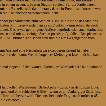
nen gerade keins meiner favorisierten Teams spielt, insbesondere
on in einem neuen, größeren Stadion spielen. Für die Partie gegen
ierte. Es stellte sich dann heraus, dass ein Freund seit kurzem zwei
 an die Rheinhessen verschwenden, hehe.
nhof per Shuttlebus zum Stadion. Bzw. in die Nähe des Stadions,
uchteten Schriftzug würde man es im Dunkeln kaum sehen, da auch
ichnet. Das etwas gedrungene Äußere begründet sich auch darin, dass
sten sind mir aber einige Sachen positiv aufgefallen. Beispielsweise
n. Die Tribünen sind schön steil und die alte Gegengerade vom
it Anstand eine Niederlage zu akzeptieren gelernt hat, aber
is passend reden kann. Wer befangenere Meinungen lesen möchte, kann
on mal länger auf sich warten. Zurück im Wiesbadener Hauptbahnhof
halbvollen Wiesbadener Brita-Arena – zurück in der dritten Liga.
 gute und eine schlechte Hälfte – wenn es am Anfang gut läuft, folgt
albzeit oft besser wird. Die entscheidende Frage nach torlosen 45
die erst noch?