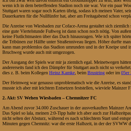
Ich bin zwar weit davon entfernt ein Groundhopper zu sein, aber wenn 
wenn ich in dem betreffenden Stadion noch nie war. Vor ein paar Woc
Stuttgart waren sogar noch Karten übrig, sodass ich meinen Vater, sei
Dauerkarten für die Nullfünfer hat, aber am Freitagabend schon verp
Die Anreise von Wiesbaden zur Coface-Arena gestaltet sich ziemlich
eine gute Viertelstunde Fußweg ist dann schon noch nötig. Von auße
keine Flutlichtmasten über das Dach hinausragen. Wie ich später hör
die Tribünen zur Hälfte unter Straßenniveau liegen. Höher durfte man
kann man problemlos das Stadion umrunden und in der Kneipe und im 
Bruchweg wurde auch mit umgezogen.
Der Ausgang der Spiels war mir ja ziemlich egal. Meinetwegen hätten 
andererseits fand ich den Dämpfer für Stuttgart auch nicht so verkeh
dies z. B. beim Kollegen
Heinz Kamke
, beim
Brustring
oder im
05er
Der Heimweg war genauso unproblematisch wie die Anreise, es stande
musste ich aber mit leichtem Entsetzen feststellen, wieviele Mainzer 
2. Akt: SV Wehen Wiesbaden – Chemnitzer FC
Am Abend zuvor 34.000 Zuschauer in der ausverkauften Mainzer Arena
Das Spiel so lala, meinen 2:0-Tipp halte ich aber auch zur Halbzeitpa
nicht selten der Absturz, während es nach schlechtem Start und entsp
Minuten gegen Chemnitz: war die erste Halbzeit, in der der SVWW das