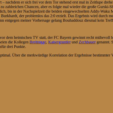
t – nachdem er sich frei vor dem Tor stehend erst mal in Zeitlupe dreh
zu zahlreichen Chancen, aber es folgte mal wieder die große Gurski-S
ch, bis in der Nachspielzeit die beiden eingewechselten Addy-Waku M
t Burkhardt, der problemlos das 2:0 erzielt. Das Ergebnis wird durch 
nn entgegen meiner Vorhersage gelang Bouhaddouz diesmal kein Treffe
r dem heimischen TV statt, der FC Bayern gewinnt recht mühevoll bei
 seien die Kollegen
Breitnigge
,
Kaisergrantler
und
Zechbauer
genannt. S
für drei Punkte.
timal. Über die merkwürdige Korrelation der Ergebnisse bestimmter 