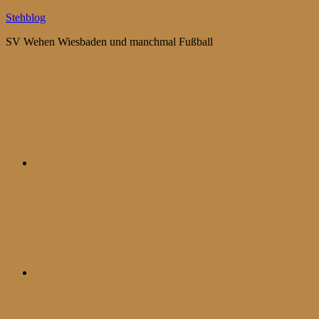
Zum
Stehblog
Inhalt
SV Wehen Wiesbaden und manchmal Fußball
springen
Bluesky
Mastodon
WhatsApp