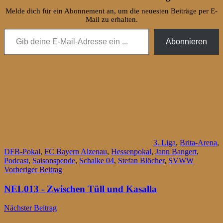
Melde dich für ein Abonnement an, um die neuesten Beiträge per E-
Mail zu erhalten.
Gib deine E-Mail-Adresse ein ...
Abonnieren
3. Liga
,
Brita-Arena
,
DFB-Pokal
,
FC Bayern Alzenau
,
Hessenpokal
,
Jann Bangert
,
Podcast
,
Saisonspende
,
Schalke 04
,
Stefan Blöcher
,
SVWW
Beitragsnavigation
Vorheriger Beitrag
NEL013 - Zwischen Tüll und Kasalla
Nächster Beitrag