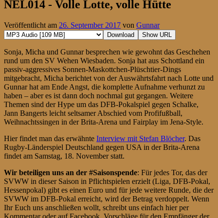
NEL014 - Volle Lotte, volle Hütte
Veröffentlicht am
26. September 2017
von
Gunnar
Download
Show URL
Sonja, Micha und Gunnar besprechen wie gewohnt das Geschehen
rund um den SV Wehen Wiesbaden. Sonja hat aus Schottland ein
passiv-aggressives Sonnen-Maskottchen-Plüschtier-Dings
mitgebracht, Micha berichtet von der Auswährtsfahrt nach Lotte und
Gunnar hat am Ende Angst, die komplette Aufnahme verhunzt zu
haben – aber es ist dann doch nochmal gut gegangen. Weitere
Themen sind der Hype um das DFB-Pokalspiel gegen Schalke,
Jann Bangerts leicht seltsamer Abschied vom Profifußball,
Weihnachtssingen in der Brita-Arena und Fairplay im Jena-Style.
Hier findet man das erwähnte
Interview mit Stefan Blöcher
. Das
Rugby-Länderspiel Deutschland gegen USA in der Brita-Arena
findet am Samstag, 18. November statt.
Wir beteiligen uns an der #Saisonspende
: Für jedes Tor, das der
SVWW in dieser Saison in Pflichtspielen erzielt (Liga, DFB-Pokal,
Hessenpokal) gibt es einen Euro und für jede weitere Runde, die der
SVWW im DFB-Pokal erreicht, wird der Betrag verdoppelt. Wenn
Ihr Euch uns anschließen wollt, schreibt uns einfach hier per
Kommentar oder auf Facebook. Vorschläge für den Empfänger der