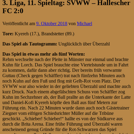
3. Liga, 11. Spieltag: SVWW – Hallescher
FC 2:0
Veröffentlicht am
9. Oktober 2018
von
Michael
Tore:
Kyereh (17.), Brandstetter (89.)
Das Spiel als Tautogramm:
Unglücklich über Überzahl
Das Spiel in etwas mehr als fünf Worten:
Rehm wechselte nach der Pleite in Münster nur einmal und brachte
Kuhn für Lorch. Das Spiel brauchte eine Viertelstunde um in Fahrt
zu kommen, dafür dann aber richtig. Der bereits früh verwarnte
Guttau (Check gegen Schäffler) trat nach fünfzehn Minuten auch
noch Kuhn auf den Fuß und flog mit Gelb-Rot vom Platz. Der
SVWW war also wieder in der geliebten Überzahl und machte auch
kurz Druck. Nach einem abgefälschten Schuss von Schäffler zog
Kuhn im Sechzehner ab, der Ball prallte an die Unterkante der Latte
und Daniel-Kofi Kyereh köpfte den Ball aus fünf Metern zur
Führung ein. Nach 22 Minuten wurde dann auch noch Gästetrainer
Ziegner vom eifrigen Schiedsrichter Müller auf die Tribüne
geschickt. „Schieber! Schieber!“ hallte es von der Südkurve aus
durch die Brita Arena. Eine frühe Führung und Überzahl waren
anscheinend genug Gründe für die Rot-Schwarzen das Spiel