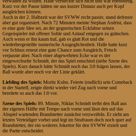
verwalten zu wollen. Halle versteckte sich nicht und war ebenbürtig.
Kurz vor der Pause hätten sie aus kurzer Distanz auch per Kopf
ausgleichen können.
Auch in der 2. Halbzeit war der SVWW recht passiv, stand defensiv
aber gut organisiert. Nach 72 Minuten meinte Stephan Andrist, dass
es eine gute Idee sei, an der gegnerischen Eckfahne seinen
Gegenspieler mit offener Sohle und Anlauf entgegen zu grätschen.
Auch wenn er ihn kaum traf, gab es glatt Rot und die
wiederhergestellte numerische Ausgeglichenheit. Halle hatte kurz
vor Schluss erneut eine gute Chance zum Ausgleich, Fetsch
verpasste aber. Nach einer abgewehrten Ecke war es der
eingewechselte Schmidt, der das Spiel entschied (siehe Szene des
Spiels). Kurz danach hätte Schmidt noch das 3:0 folgen lassen, der
Ball wurde aber noch vor der Linie geklärt.
Liebling des Spiels:
Moritz Kuhn. Feierte (endlich) sein Comeback
in der Startelf, zeigte direkt wieder viel Zug nach vorne und
bereitete so auch das 1:0 vor.
Szene des Spiels:
89. Minute, Niklas Schmidt treibt den Ball aus
der eigenen Hälfte mit Tempo nach vorne und lässt den auf das
Abspiel wartenden Brandstetter zunächst verzweifeln. Er zieht am
letzten Verteidiger vorbei und legt im Strafraum doch noch quer auf
Brandstetter, der ein weiteres Jokertor für den SVWW erzielt und
die Partie entscheidet.