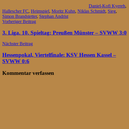
Daniel-Kofi Kyereh
,
Hallescher FC
,
Heimspiel
,
Moritz Kuhn
,
Niklas Schmidt
,
Sieg
,
Simon Brandstetter
,
Stephan Andrist
Beitragsnavigation
Vorheriger Beitrag
3. Liga. 10. Spieltag: Preußen Münster – SVWW 3:0
Nächster Beitrag
Hessenpokal, Viertelfinale: KSV Hessen Kassel –
SVWW 0:6
Kommentar verfassen