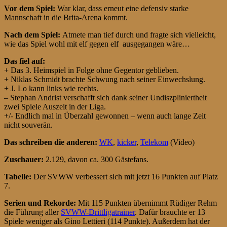
Vor dem Spiel:
War klar, dass erneut eine defensiv starke
Mannschaft in die Brita-Arena kommt.
Nach dem Spiel:
Atmete man tief durch und fragte sich vielleicht,
wie das Spiel wohl mit elf gegen elf ausgegangen wäre…
Das fiel auf:
+ Das 3. Heimspiel in Folge ohne Gegentor geblieben.
+ Niklas Schmidt brachte Schwung nach seiner Einwechslung.
+ J. Lo kann links wie rechts.
– Stephan Andrist verschafft sich dank seiner Undiszpliniertheit
zwei Spiele Auszeit in der Liga.
+/- Endlich mal in Überzahl gewonnen – wenn auch lange Zeit
nicht souverän.
Das schreiben die anderen:
WK
,
kicker
,
Telekom
(Video)
Zuschauer:
2.129, davon ca. 300 Gästefans.
Tabelle:
Der SVWW verbessert sich mit jetzt 16 Punkten auf Platz
7.
Serien und Rekorde:
Mit 115 Punkten übernimmt Rüdiger Rehm
die Führung aller
SVWW-Drittligatrainer
. Dafür brauchte er 13
Spiele weniger als Gino Lettieri (114 Punkte). Außerdem hat der