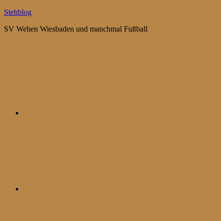
Zum
Stehblog
Inhalt
SV Wehen Wiesbaden und manchmal Fußball
springen
Bluesky
Mastodon
WhatsApp