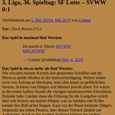
3. Liga, 36. Spieltag: SF Lotte – SVWW
0:1
Veröffentlicht am
5. Mai 2019
4. Mai 2019
von
Gunnar
Tor:
Titsch Rivero (73.)
Das Spiel in maximal fünf Worten:
Da macht es Titsch!
#SVWW
#SFLSVWW
— Gunnar (@stehblog)
May 4, 2019
Das Spiel in etwas mehr als fünf Worten:
Wie erwartet ersetzte Kyereh den gesperrten Schäffler und für
Mrowca spielte Modica in der Innenverteidigung. Wehen wirkte
zwar von Anfang an überlegen, kam aber kaum zu gefährlichen
Szenen. Schüsse von Dittgen und Mintzel jeweils übers Tor waren
in der ersten halben Stunde die einzigen nennenswerten Abschlüsse.
Beinahe hätte Lindner dann die Führung für die Gastgeber erzielt,
aber sein Schuss aus kurzer Distanz war zu harmlos und Kolke
konnte den Ball sicher fangen. Kurz vor der Pause bediente Dittgen
Shipnoski am ersten Pfosten, aber dessen Versuch landete am
Außennetz. Auch in der zweiten Halbzeit blieben die großen