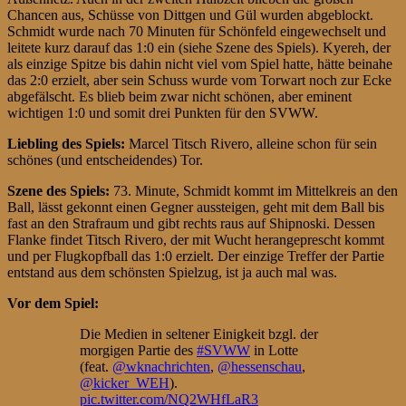
Chancen aus, Schüsse von Dittgen und Gül wurden abgeblockt.
Schmidt wurde nach 70 Minuten für Schönfeld eingewechselt und
leitete kurz darauf das 1:0 ein (siehe Szene des Spiels). Kyereh, der
als einzige Spitze bis dahin nicht viel vom Spiel hatte, hätte beinahe
das 2:0 erzielt, aber sein Schuss wurde vom Torwart noch zur Ecke
abgefälscht. Es blieb beim zwar nicht schönen, aber eminent
wichtigen 1:0 und somit drei Punkten für den SVWW.
Liebling des Spiels:
Marcel Titsch Rivero, alleine schon für sein
schönes (und entscheidendes) Tor.
Szene des Spiels:
73. Minute, Schmidt kommt im Mittelkreis an den
Ball, lässt gekonnt einen Gegner aussteigen, geht mit dem Ball bis
fast an den Strafraum und gibt rechts raus auf Shipnoski. Dessen
Flanke findet Titsch Rivero, der mit Wucht herangeprescht kommt
und per Flugkopfball das 1:0 erzielt. Der einzige Treffer der Partie
entstand aus dem schönsten Spielzug, ist ja auch mal was.
Vor dem Spiel:
Die Medien in seltener Einigkeit bzgl. der
morgigen Partie des
#SVWW
in Lotte
(feat.
@wknachrichten
,
@hessenschau
,
@kicker_WEH
).
pic.twitter.com/NQ2WHfLaR3