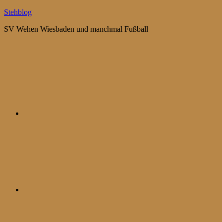
Zum
Stehblog
Inhalt
SV Wehen Wiesbaden und manchmal Fußball
springen
Bluesky
Mastodon
WhatsApp