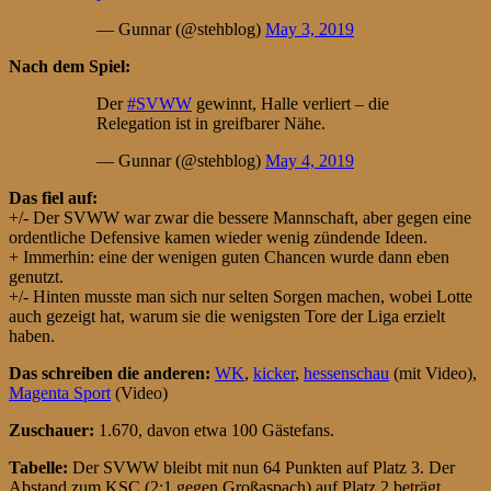
— Gunnar (@stehblog)
May 3, 2019
Nach dem Spiel:
Der
#SVWW
gewinnt, Halle verliert – die
Relegation ist in greifbarer Nähe.
— Gunnar (@stehblog)
May 4, 2019
Das fiel auf:
+/- Der SVWW war zwar die bessere Mannschaft, aber gegen eine
ordentliche Defensive kamen wieder wenig zündende Ideen.
+ Immerhin: eine der wenigen guten Chancen wurde dann eben
genutzt.
+/- Hinten musste man sich nur selten Sorgen machen, wobei Lotte
auch gezeigt hat, warum sie die wenigsten Tore der Liga erzielt
haben.
Das schreiben die anderen:
WK
,
kicker
,
hessenschau
(mit Video),
Magenta Sport
(Video)
Zuschauer:
1.670, davon etwa 100 Gästefans.
Tabelle:
Der SVWW bleibt mit nun 64 Punkten auf Platz 3. Der
Abstand zum KSC (2:1 gegen Großaspach) auf Platz 2 beträgt