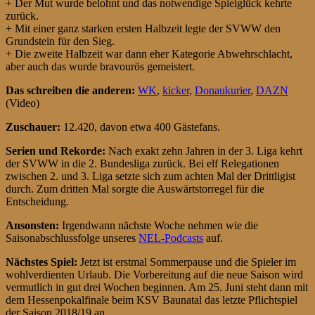
+ Der Mut wurde belohnt und das notwendige Spielglück kehrte
zurück.
+ Mit einer ganz starken ersten Halbzeit legte der SVWW den
Grundstein für den Sieg.
+ Die zweite Halbzeit war dann eher Kategorie Abwehrschlacht,
aber auch das wurde bravourös gemeistert.
Das schreiben die anderen:
WK
,
kicker
,
Donaukurier
,
DAZN
(Video)
Zuschauer:
12.420, davon etwa 400 Gästefans.
Serien und Rekorde:
Nach exakt zehn Jahren in der 3. Liga kehrt
der SVWW in die 2. Bundesliga zurück. Bei elf Relegationen
zwischen 2. und 3. Liga setzte sich zum achten Mal der Drittligist
durch. Zum dritten Mal sorgte die Auswärtstorregel für die
Entscheidung.
Ansonsten:
Irgendwann nächste Woche nehmen wie die
Saisonabschlussfolge unseres
NEL-Podcasts
auf.
Nächstes Spiel:
Jetzt ist erstmal Sommerpause und die Spieler im
wohlverdienten Urlaub. Die Vorbereitung auf die neue Saison wird
vermutlich in gut drei Wochen beginnen. Am 25. Juni steht dann mit
dem Hessenpokalfinale beim KSV Baunatal das letzte Pflichtspiel
der Saison 2018/19 an.