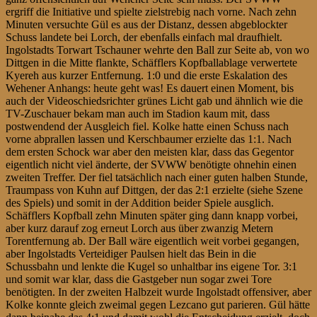
ergriff die Initiative und spielte zielstrebig nach vorne. Nach zehn
Minuten versuchte Gül es aus der Distanz, dessen abgeblockter
Schuss landete bei Lorch, der ebenfalls einfach mal draufhielt.
Ingolstadts Torwart Tschauner wehrte den Ball zur Seite ab, von wo
Dittgen in die Mitte flankte, Schäfflers Kopfballablage verwertete
Kyereh aus kurzer Entfernung. 1:0 und die erste Eskalation des
Wehener Anhangs: heute geht was! Es dauert einen Moment, bis
auch der Videoschiedsrichter grünes Licht gab und ähnlich wie die
TV-Zuschauer bekam man auch im Stadion kaum mit, dass
postwendend der Ausgleich fiel. Kolke hatte einen Schuss nach
vorne abprallen lassen und Kerschbaumer erzielte das 1:1. Nach
dem ersten Schock war aber den meisten klar, dass das Gegentor
eigentlich nicht viel änderte, der SVWW benötigte ohnehin einen
zweiten Treffer. Der fiel tatsächlich nach einer guten halben Stunde,
Traumpass von Kuhn auf Dittgen, der das 2:1 erzielte (siehe Szene
des Spiels) und somit in der Addition beider Spiele ausglich.
Schäfflers Kopfball zehn Minuten später ging dann knapp vorbei,
aber kurz darauf zog erneut Lorch aus über zwanzig Metern
Torentfernung ab. Der Ball wäre eigentlich weit vorbei gegangen,
aber Ingolstadts Verteidiger Paulsen hielt das Bein in die
Schussbahn und lenkte die Kugel so unhaltbar ins eigene Tor. 3:1
und somit war klar, dass die Gastgeber nun sogar zwei Tore
benötigten. In der zweiten Halbzeit wurde Ingolstadt offensiver, aber
Kolke konnte gleich zweimal gegen Lezcano gut parieren. Gül hätte