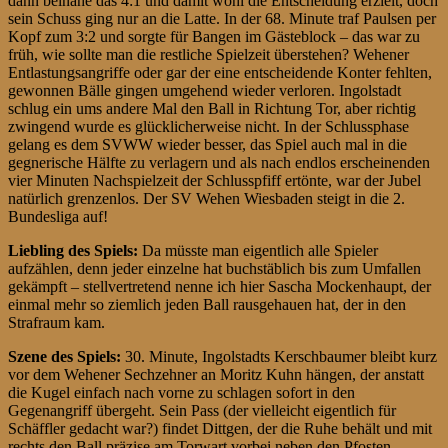
dann beinahe das 4:1 und damit wohl die Entscheidung erzielt, doch
sein Schuss ging nur an die Latte. In der 68. Minute traf Paulsen per
Kopf zum 3:2 und sorgte für Bangen im Gästeblock – das war zu
früh, wie sollte man die restliche Spielzeit überstehen? Wehener
Entlastungsangriffe oder gar der eine entscheidende Konter fehlten,
gewonnen Bälle gingen umgehend wieder verloren. Ingolstadt
schlug ein ums andere Mal den Ball in Richtung Tor, aber richtig
zwingend wurde es glücklicherweise nicht. In der Schlussphase
gelang es dem SVWW wieder besser, das Spiel auch mal in die
gegnerische Hälfte zu verlagern und als nach endlos erscheinenden
vier Minuten Nachspielzeit der Schlusspfiff ertönte, war der Jubel
natürlich grenzenlos. Der SV Wehen Wiesbaden steigt in die 2.
Bundesliga auf!
Liebling des Spiels:
Da müsste man eigentlich alle Spieler
aufzählen, denn jeder einzelne hat buchstäblich bis zum Umfallen
gekämpft – stellvertretend nenne ich hier Sascha Mockenhaupt, der
einmal mehr so ziemlich jeden Ball rausgehauen hat, der in den
Strafraum kam.
Szene des Spiels:
30. Minute, Ingolstadts Kerschbaumer bleibt kurz
vor dem Wehener Sechzehner an Moritz Kuhn hängen, der anstatt
die Kugel einfach nach vorne zu schlagen sofort in den
Gegenangriff übergeht. Sein Pass (der vielleicht eigentlich für
Schäffler gedacht war?) findet Dittgen, der die Ruhe behält und mit
rechts den Ball präzise am Torwart vorbei neben den Pfosten