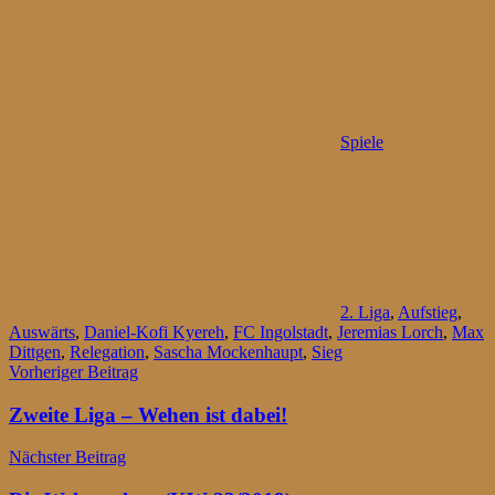
Spiele
2. Liga
,
Aufstieg
,
Auswärts
,
Daniel-Kofi Kyereh
,
FC Ingolstadt
,
Jeremias Lorch
,
Max
Dittgen
,
Relegation
,
Sascha Mockenhaupt
,
Sieg
Beitragsnavigation
Vorheriger Beitrag
Zweite Liga – Wehen ist dabei!
Nächster Beitrag