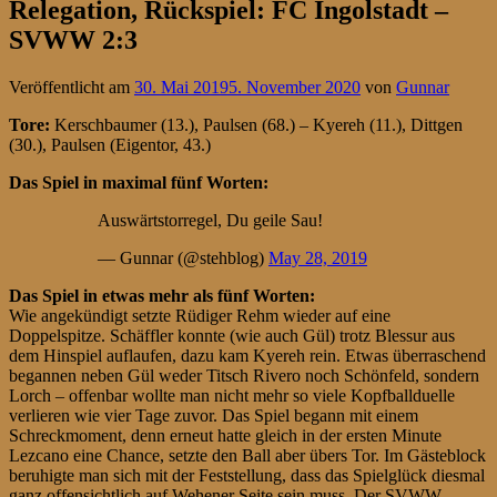
Relegation, Rückspiel: FC Ingolstadt –
SVWW 2:3
Veröffentlicht am
30. Mai 2019
5. November 2020
von
Gunnar
Tore:
Kerschbaumer (13.), Paulsen (68.) – Kyereh (11.), Dittgen
(30.), Paulsen (Eigentor, 43.)
Das Spiel in maximal fünf Worten:
Auswärtstorregel, Du geile Sau!
— Gunnar (@stehblog)
May 28, 2019
Das Spiel in etwas mehr als fünf Worten:
Wie angekündigt setzte Rüdiger Rehm wieder auf eine
Doppelspitze. Schäffler konnte (wie auch Gül) trotz Blessur aus
dem Hinspiel auflaufen, dazu kam Kyereh rein. Etwas überraschend
begannen neben Gül weder Titsch Rivero noch Schönfeld, sondern
Lorch – offenbar wollte man nicht mehr so viele Kopfballduelle
verlieren wie vier Tage zuvor. Das Spiel begann mit einem
Schreckmoment, denn erneut hatte gleich in der ersten Minute
Lezcano eine Chance, setzte den Ball aber übers Tor. Im Gästeblock
beruhigte man sich mit der Feststellung, dass das Spielglück diesmal
ganz offensichtlich auf Wehener Seite sein muss. Der SVWW