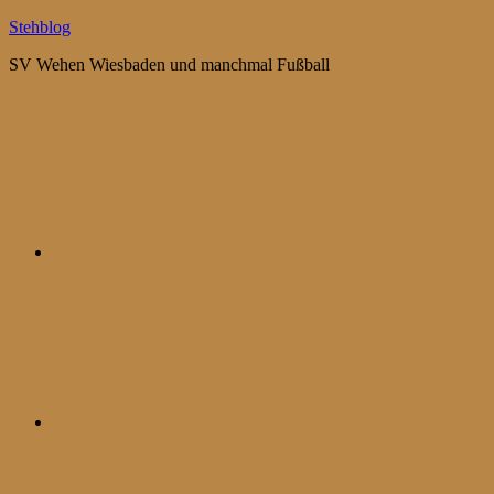
Zum
Stehblog
Inhalt
SV Wehen Wiesbaden und manchmal Fußball
springen
Bluesky
Mastodon
WhatsApp