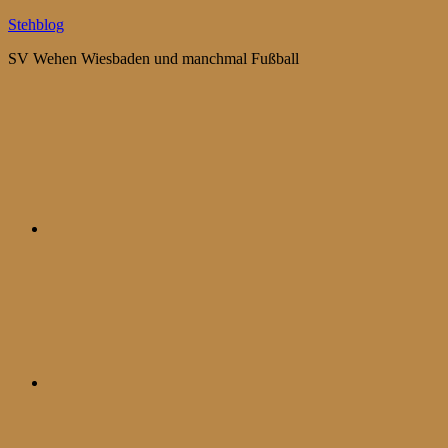
Zum
Stehblog
Inhalt
SV Wehen Wiesbaden und manchmal Fußball
springen
Bluesky
Mastodon
WhatsApp