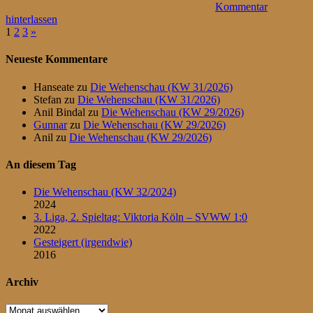
Kommentar
hinterlassen
Seitennummerierung
Nächste
1
2
3
»
Beiträge
der
Neueste Kommentare
Beiträge
Hanseate
zu
Die Wehenschau (KW 31/2026)
Stefan
zu
Die Wehenschau (KW 31/2026)
Anil Bindal
zu
Die Wehenschau (KW 29/2026)
Gunnar
zu
Die Wehenschau (KW 29/2026)
Anil
zu
Die Wehenschau (KW 29/2026)
An diesem Tag
Die Wehenschau (KW 32/2024)
2024
3. Liga, 2. Spieltag: Viktoria Köln – SVWW 1:0
2022
Gesteigert (irgendwie)
2016
Archiv
Archiv