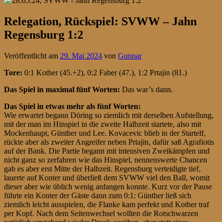
Relegation, Rückspiel: SVWW – Jahn
Regensburg 1:2
Veröffentlicht am
29. Mai 2024
von
Gunnar
Tore:
0:1 Kother (45.+2), 0:2 Faber (47.), 1:2 Prtajin (81.)
Das Spiel in maximal fünf Worten:
Das war’s dann.
Das Spiel in etwas mehr als fünf Worten:
Wie erwartet begann Döring so ziemlich mit derselben Aufstellung,
mit der man im Hinspiel in die zweite Halbzeit startete, also mit
Mockenhaupt, Günther und Lee. Kovacevic blieb in der Startelf,
rückte aber als zweiter Angreifer neben Prtajin, dafür saß Agrafiotis
auf der Bank. Die Partie begann mit intensiven Zweikämpfen und
nicht ganz so zerfahren wie das Hinspiel, nennenswerte Chancen
gab es aber erst Mitte der Halbzeit. Regensburg verteidigte tief,
lauerte auf Konter und überließ dem SVWW viel den Ball, womit
dieser aber wie üblich wenig anfangen konnte. Kurz vor der Pause
führte ein Konter der Gäste dann zum 0:1: Günther ließ sich
ziemlich leicht ausspielen, die Flanke kam perfekt und Kother traf
per Kopf. Nach dem Seitenwechsel wollten die Rotschwarzen