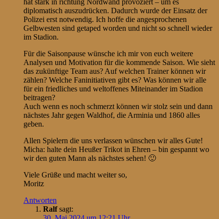
hat stark in richtung Nordwand provoziert – um es
diplomatisch auszudrücken. Dadurch wurde der Einsatz der
Polizei erst notwendig. Ich hoffe die angesprochenen
Gelbwesten sind getaped worden und nicht so schnell wieder
im Stadion.
Für die Saisonpause wünsche ich mir von euch weitere
Analysen und Motivation für die kommende Saison. Wie sieht
das zukünftige Team aus? Auf welchen Trainer können wir
zählen? Welche Faninitiativen gibt es? Was können wir alle
für ein friedliches und weltoffenes Miteinander im Stadion
beitragen?
Auch wenn es noch schmerzt können wir stolz sein und dann
nächstes Jahr gegen Waldhof, die Arminia und 1860 alles
geben.
Allen Spielern die uns verlassen wünschen wir alles Gute!
Micha: halte dein Heußer Trikot in Ehren – bin gespannt wo
wir den guten Mann als nächstes sehen! 🙂
Viele Grüße und macht weiter so,
Moritz
Antworten
Ralf
sagt:
30. Mai 2024 um 12:21 Uhr