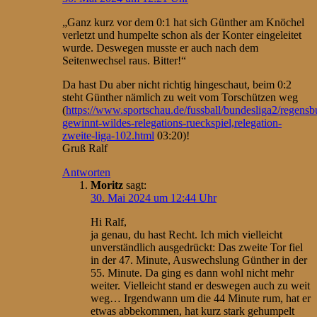
„Ganz kurz vor dem 0:1 hat sich Günther am Knöchel
verletzt und humpelte schon als der Konter eingeleitet
wurde. Deswegen musste er auch nach dem
Seitenwechsel raus. Bitter!“
Da hast Du aber nicht richtig hingeschaut, beim 0:2
steht Günther nämlich zu weit vom Torschützen weg
(
https://www.sportschau.de/fussball/bundesliga2/regensb
gewinnt-wildes-relegations-rueckspiel,relegation-
zweite-liga-102.html
03:20)!
Gruß Ralf
Antworten
Moritz
sagt:
30. Mai 2024 um 12:44 Uhr
Hi Ralf,
ja genau, du hast Recht. Ich mich vielleicht
unverständlich ausgedrückt: Das zweite Tor fiel
in der 47. Minute, Auswechslung Günther in der
55. Minute. Da ging es dann wohl nicht mehr
weiter. Vielleicht stand er deswegen auch zu weit
weg… Irgendwann um die 44 Minute rum, hat er
etwas abbekommen, hat kurz stark gehumpelt