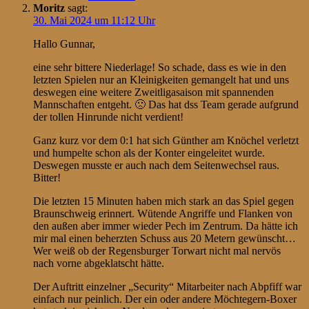
Moritz
sagt:
30. Mai 2024 um 11:12 Uhr
Hallo Gunnar,
eine sehr bittere Niederlage! So schade, dass es wie in den
letzten Spielen nur an Kleinigkeiten gemangelt hat und uns
deswegen eine weitere Zweitligasaison mit spannenden
Mannschaften entgeht. 🙁 Das hat dss Team gerade aufgrund
der tollen Hinrunde nicht verdient!
Ganz kurz vor dem 0:1 hat sich Günther am Knöchel verletzt
und humpelte schon als der Konter eingeleitet wurde.
Deswegen musste er auch nach dem Seitenwechsel raus.
Bitter!
Die letzten 15 Minuten haben mich stark an das Spiel gegen
Braunschweig erinnert. Wütende Angriffe und Flanken von
den außen aber immer wieder Pech im Zentrum. Da hätte ich
mir mal einen beherzten Schuss aus 20 Metern gewünscht…
Wer weiß ob der Regensburger Torwart nicht mal nervös
nach vorne abgeklatscht hätte.
Der Auftritt einzelner „Security“ Mitarbeiter nach Abpfiff war
einfach nur peinlich. Der ein oder andere Möchtegern-Boxer