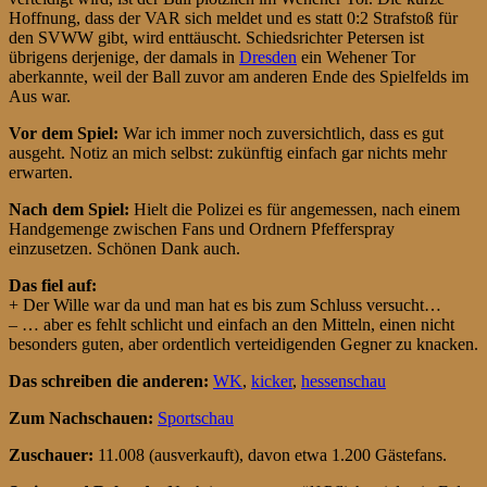
Hoffnung, dass der VAR sich meldet und es statt 0:2 Strafstoß für
den SVWW gibt, wird enttäuscht. Schiedsrichter Petersen ist
übrigens derjenige, der damals in
Dresden
ein Wehener Tor
aberkannte, weil der Ball zuvor am anderen Ende des Spielfelds im
Aus war.
Vor dem Spiel:
War ich immer noch zuversichtlich, dass es gut
ausgeht. Notiz an mich selbst: zukünftig einfach gar nichts mehr
erwarten.
Nach dem Spiel:
Hielt die Polizei es für angemessen, nach einem
Handgemenge zwischen Fans und Ordnern Pfefferspray
einzusetzen. Schönen Dank auch.
Das fiel auf:
+ Der Wille war da und man hat es bis zum Schluss versucht…
– … aber es fehlt schlicht und einfach an den Mitteln, einen nicht
besonders guten, aber ordentlich verteidigenden Gegner zu knacken.
Das schreiben die anderen:
WK
,
kicker
,
hessenschau
Zum Nachschauen:
Sportschau
Zuschauer:
11.008 (ausverkauft), davon etwa 1.200 Gästefans.