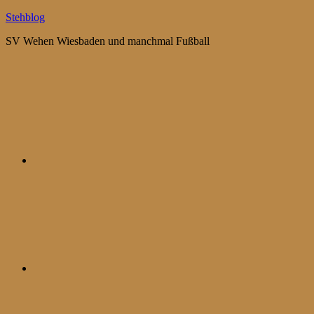
Zum
Stehblog
Inhalt
SV Wehen Wiesbaden und manchmal Fußball
springen
Bluesky
Mastodon
WhatsApp