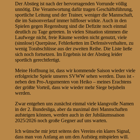
Der Abstieg ist nach der hervorragenden Vorrunde völlig
unnötig. Die Verantwortung dafür tragen Geschäftsführung,
sportliche Leitung und der Trainer, weniger die Mannschaft,
die im Saisonverlauf immer hilfloser wirkte. Auch in den
Spielen gegen Regensburg sind die Defizite noch einmal
deutlich zu Tage getreten. In vielen Situation stimmen die
Laufwege nicht, freie Räume werden nicht genutzt, viele
(sinnlose) Querpässe, Fehlerketten im Defensivverhalten, zu
wenig Torabschlüsse aus der zweiten Reihe. Die Liste ließe
sich noch fortsetzen. Im Ergebnis ist der Abstieg leider
sportlich gerechtfertigt.
Meine Hoffnung ist, dass wir kommende Saison wieder viele
erfolgreiche Spiele unseres SVWW sehen werden. Dass ist -
neben den Pro-Argumenten von Heiko – meines Erachtens
der größte Vorteil, dass wie wieder mehr Siege bejubeln
werden.
Zwar entgehen uns zunächst einmal viele klangvolle Namen
in der 2. Bundesliga, aber da maximal drei Mannschaften
aufsteigen können, werden auch in der Jubiläumssaison
2025/2026 noch große Gegner auf uns warten.
Ich wünsche mir jetzt seitens des Vereins ein klares Signal,
dass man von Anfang an um den Aufstieg mitspielen will.