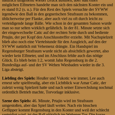
natürlich umgehend wieder Druck ausüben, aber statt eines
möglichen Elfmeters handelte man sich den nächsten Konter ein und
es stand 0:2 (s. u.). Für den Rest des Spiels versuchte der SVWW
irgendwie den Ball in den gegnerischen Strafraum zu bekommen,
üblicherweise per Flanke, aber auch viel zu oft durch leicht zu
verteidigende lange Bälle. Wie schon in der gesamten Saison wurde
man so nur selten wirklich gefährlich. In der 81. Minute setzte sich
der eingewechselte Catic auf der rechten Seite durch und bediente
Prtajin, der per Kopf den Anschlusstreffer erzielte. Mit Nachspielzeit
blieb also noch eine Viertelstunde für den Ausgleich, auf den der
SVWW natürlich mit Vehemenz drängte. Ein Handspiel im
Regensburger Strafraum wurde nicht als absichtlich gewertet, also
wieder kein Elfmeter, und im Abschluss fehlte auch das nötige
Glück. Es blieb beim 1:2, womit Jahn Regensburg in die 2.
Bundesliga auf- und der SV Wehen Wiesbaden wieder in die 3.
Liga absteigt.
Liebling des Spiels:
Heußer und Vukotic wie immer, Lee auch
erneut sehr spielfreudig, aber ein Lichtblick war Amar Catic, der
zuletzt wenig Spielzeit hatte und nach seiner Einwechslung nochmal
ordentlich Betrieb machte, Torvorlage inklusive.
Szene des Spiels:
46. Minute, Prtajin wird im Strafraum
umgestoßen, aber das Spiel läuft weiter. Nach ein bisschen
Geflipper kommt Regensburg in den Konter und weil der schlecht
verteidigt wird, ist der Ball plötzlich im Wehener Tor. Die kurze