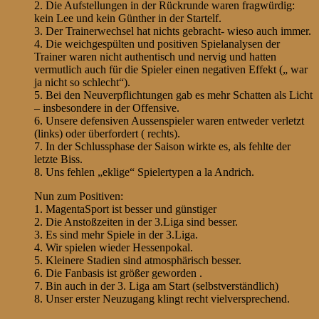
2. Die Aufstellungen in der Rückrunde waren fragwürdig:
kein Lee und kein Günther in der Startelf.
3. Der Trainerwechsel hat nichts gebracht- wieso auch immer.
4. Die weichgespülten und positiven Spielanalysen der
Trainer waren nicht authentisch und nervig und hatten
vermutlich auch für die Spieler einen negativen Effekt („ war
ja nicht so schlecht“).
5. Bei den Neuverpflichtungen gab es mehr Schatten als Licht
– insbesondere in der Offensive.
6. Unsere defensiven Aussenspieler waren entweder verletzt
(links) oder überfordert ( rechts).
7. In der Schlussphase der Saison wirkte es, als fehlte der
letzte Biss.
8. Uns fehlen „eklige“ Spielertypen a la Andrich.
Nun zum Positiven:
1. MagentaSport ist besser und günstiger
2. Die Anstoßzeiten in der 3.Liga sind besser.
3. Es sind mehr Spiele in der 3.Liga.
4. Wir spielen wieder Hessenpokal.
5. Kleinere Stadien sind atmosphärisch besser.
6. Die Fanbasis ist größer geworden .
7. Bin auch in der 3. Liga am Start (selbstverständlich)
8. Unser erster Neuzugang klingt recht vielversprechend.