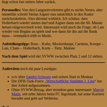
liegt schon fast sieben Jahre zurück.
Personelles:
Von den Langzeitverletzten gibt es nichts Neues, aber
immerhin scheint Stefan Aigner nun tatsächlich in den Kader
zurückzukehren. Also diesmal wirklich. Ich schätze, dass
Hollerbach wieder starten darf und Aigner dann um die 60. Minute
herum eingewechselt wird. Interessant wird noch die Frage, ob Lais
wieder von Beginn an spielt und wer dann für ihn auf die Bank
muss – vermutlich trifft es Medic.
Aufstellungstipp:
Boss – Kuhn, Mockenhaupt, Carstens, Kempe –
Lais, Chato – Hollerbach, Korte – Tietz, Malone
Nach dem Spiel
wird der SVWW zwischen Platz 2 und 12 stehen.
Außerdem
noch ein paar Lesetipps:
n-tv über
Sandro Schwarz
und seinen Start in Moskau
Die DFB-Task-Force „
Wirtschaftliche Stabilität 3. Liga
“ hat
ihre Arbeit aufgenommen.
Ohne SVWW-Bezug, aber trotzdem ganz interessant:
Marvin
Matip
, seit zehn Jahren beim FC Ingolstadt, hat seine Karriere
beendet und geht auf Weltreise.