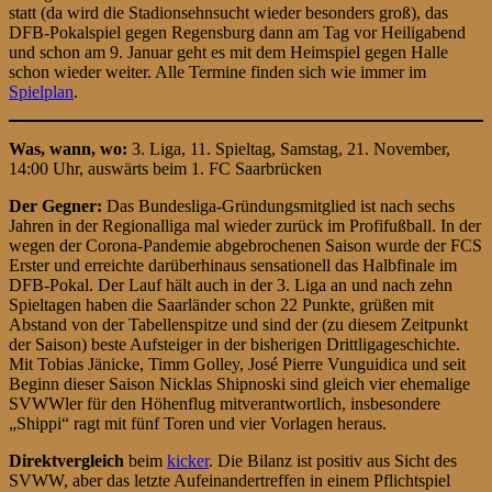
statt (da wird die Stadionsehnsucht wieder besonders groß), das
DFB-Pokalspiel gegen Regensburg dann am Tag vor Heiligabend
und schon am 9. Januar geht es mit dem Heimspiel gegen Halle
schon wieder weiter. Alle Termine finden sich wie immer im
Spielplan
.
Was, wann, wo:
3. Liga, 11. Spieltag, Samstag, 21. November,
14:00 Uhr, auswärts beim 1. FC Saarbrücken
Der Gegner:
Das Bundesliga-Gründungsmitglied ist nach sechs
Jahren in der Regionalliga mal wieder zurück im Profifußball. In der
wegen der Corona-Pandemie abgebrochenen Saison wurde der FCS
Erster und erreichte darüberhinaus sensationell das Halbfinale im
DFB-Pokal. Der Lauf hält auch in der 3. Liga an und nach zehn
Spieltagen haben die Saarländer schon 22 Punkte, grüßen mit
Abstand von der Tabellenspitze und sind der (zu diesem Zeitpunkt
der Saison) beste Aufsteiger in der bisherigen Drittligageschichte.
Mit Tobias Jänicke, Timm Golley, José Pierre Vunguidica und seit
Beginn dieser Saison Nicklas Shipnoski sind gleich vier ehemalige
SVWWler für den Höhenflug mitverantwortlich, insbesondere
„Shippi“ ragt mit fünf Toren und vier Vorlagen heraus.
Direktvergleich
beim
kicker
. Die Bilanz ist positiv aus Sicht des
SVWW, aber das letzte Aufeinandertreffen in einem Pflichtspiel