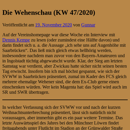
Die Wehenschau (KW 47/2020)
Veröffentlicht am
19. November 2020
von
Gunnar
Auf der Vereinshomepage war diese Woche ein Interview mit
Dennis Kempe
zu lesen (oder zumindest eine Hälfte davon) und
darin findet sich u. a. die Aussage „ich sehe uns auf Augenhöhe mit
Saarbrücken“. Das ließ mich gleich etwas hellhörig werden,
insbesondere nachdem man zuvor von den Bayern-Amateuren und
in Ingolstadt tüchtig abgewatscht wurde. Klar, der Sieg am letzten
Samstag war verdient, aber Zwickau hatte sicher nicht seinen besten
Tag erwischt. Insofern bin ich mal höchst gespannt, wie sich der
SVWW in Saarbrücken präsentiert, zumal im Kader des FCS gleich
mehrere ehemalige Wehener sind, die dem Ex-Club gerne einen
einschenken würden. Wer kein Magenta hat: das Spiel wird auch im
SR und SWR übertragen.
In welcher Verfassung sich der SVWW vor und nach der kurzen
Weihnachtsunterbrechung präsentiert, lässt sich natürlich nicht
voraussagen, aber immerhin gibt es ein paar weitere Termine. Das
letzte Auswärtsspiel des Jahres bei den Münchner Löwen findet
freitagabends unter Flutlicht im Stadion an der Grünwalder Straße