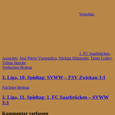
Vorschau
1. FC Saarbrücken
,
Auswärts
,
José Pierre Vunguidica
,
Nicklas Shipnoski
,
Timm Golley
,
Tobias Jänicke
Beitragsnavigation
Vorheriger Beitrag
3. Liga, 10. Spieltag: SVWW – FSV Zwickau 3:1
Nächster Beitrag
3. Liga, 11. Spieltag: 1. FC Saarbrücken – SVWW
3:3
Kommentar verfassen