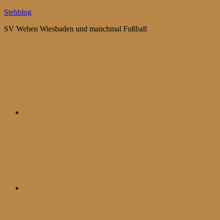
Zum
Stehblog
Inhalt
SV Wehen Wiesbaden und manchmal Fußball
springen
Bluesky
Mastodon
WhatsApp