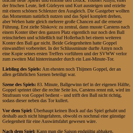
brachte neue Spieler und erhöhte den Druck. Youssef Amyn, einer
der frischen Leute, ließ Gürleyen und Kurt aussteigen und erzielte
mit einem schönen Schlenzer den Ausgleich. Die Gastgeber wollten
das Momentum natürlich nutzen und das Spiel komplett drehen,
aber Wehen hatte gleich mehrere große Chancen auf die erneute
Führung. Erst zielte Sliskovic zu zentral, dann musste Carstens nach
einem Konter über den ganzen Platz eigentlich nur noch den Ball
reinschieben und schließlich traf Hollerbach bei einem weiteren
Konter den Ball gar nicht. Beide Gelegenheiten hatte Goppel
einwandfrei vorbereitet. In der Schlussminute durfte Amyn noch
eine Kopie seines ersten Treffers vorführen und der SVWW verlor
zum zweiten Mal hintereinander durch ein Last-Minute-Tor.
Liebling des Spiels:
Am ehesten noch Thijmen Goppel, der an
allen gefährlichen Szenen beteiligt war.
Szene des Spiels:
83. Minute, Ballgewinn tief in der eigenen Hälfte,
Goppel sprintet über die rechte Seite los, Carstens rennt mit, wird im
Strafraum von Goppel bedient – und trifft den Ball nicht richtig,
sodass dieser neben das Tor kullert.
Vor dem Spiel:
Überhaupt keinen Bock auf das Spiel gehabt und
deshalb auch nicht hingefahren, obwohl es nochmal eine günstige
Gelegenheit für eine Auswärtsfahrt gewesen wäre.
Nach dem Spiel:
Kann man die Saison endgültig abhaken.