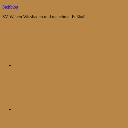
Zum
Stehblog
Inhalt
SV Wehen Wiesbaden und manchmal Fußball
springen
Bluesky
Mastodon
WhatsApp