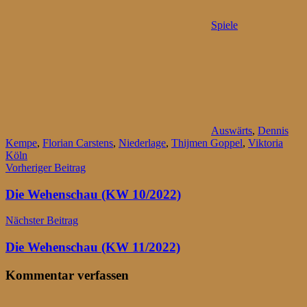
Spiele
Auswärts
,
Dennis
Kempe
,
Florian Carstens
,
Niederlage
,
Thijmen Goppel
,
Viktoria
Köln
Beitragsnavigation
Vorheriger Beitrag
Die Wehenschau (KW 10/2022)
Nächster Beitrag
Die Wehenschau (KW 11/2022)
Kommentar verfassen