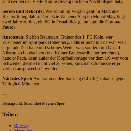
acht (wobei der Vierte Braunschweig noch ein Nachholspiel hat).
Serien und Rekorde:
Wie schon im Vorjahr geht im März alle
Resthoffnung dahin. Der letzte Wehener Sieg im Monat März liegt
zwei Jahre zurück, ein 6:2 in Osnabrück (dann kam die Corona-
Pause).
Ansonsten:
Steffen Baumgart, Trainer des 1. FC Köln, war
Zuschauer im Sportpark Höhenberg. Falls er nicht nur da war, weil
er gerade Zeit hatte und schönes Wetter war, sondern um Gustaf
Nilsson zu beobachten (wie Kölner Boulevardblätter berichten),
hatte er Pech, denn außer der Kopfballvorlage vor dem 1:0 war vom
Schweden diesmal nicht viel zu sehen, kurz danach musste er ja
verletzt ausgewechselt werden.
Nächstes Spiel:
Am kommenden Samstag (14 Uhr) zuhause gegen
Türkgücü München.
—
Beitragsbild: Screenshot Magenta Sport
Teilen:
Bluesky
Mastodon