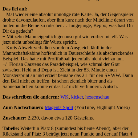
Das fiel auf:
– Mal wieder eine absolut unnötige rote Karte. Ja, der Gegenspieler
drohte davonzulaufen, aber ihm kurz nach der Mittellinie derart von
hinten in die Beine zu rutschen… Jungejunge, Beppo, was hast Du
Dir da gedacht?
+ Mit zehn Mann eigentlich genauso gut wie vorher mit elf. Was
jetzt nicht unbedingt für Wurtz spricht.
– Kurts Abwehrverhalten vor dem Ausgleich läuft in der
Mannschaftskabine hoffentlich in Dauerschleife als abschreckendes
Beispiel. Das hatte mit Profifußball jedenfalls nicht viel zu tun.
+/- Florian Carstens das Paradebeispiel, wie schmal der Grat
zwischen Held und Depp ist. Zieht in der 83. Minute einen
Monstersprint an und erzielt beinahe das 2:1 für den SVWW. Dann
den Ball nicht zu treffen, ist schon ziemlich bitter und als
Sahnehäubchen konnte er das 1:2 nicht verhindern. Autsch.
Das schreiben die anderen:
WK
,
kicker
,
hessenschau
Zum Nachschauen:
Magenta Sport
(YouTube, Highlight-Video)
Zuschauer:
2.230, davon etwa 120 Gästefans.
Tabelle:
Weiterhin Platz 8 (zumindest bis heute Abend), aber der
Rückstand auf Platz 3 beträgt jetzt neun Punkte und der auf Platz 4