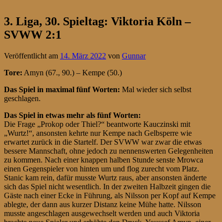
3. Liga, 30. Spieltag: Viktoria Köln –
SVWW 2:1
Veröffentlicht am
14. März 2022
von
Gunnar
Tore:
Amyn (67., 90.) – Kempe (50.)
Das Spiel in maximal fünf Worten:
Mal wieder sich selbst
geschlagen.
Das Spiel in etwas mehr als fünf Worten:
Die Frage „Prokop oder Thiel?“ beantworte Kauczinski mit
„Wurtz!“, ansonsten kehrte nur Kempe nach Gelbsperre wie
erwartet zurück in die Startelf. Der SVWW war zwar die etwas
bessere Mannschaft, ohne jedoch zu nennenswerten Gelegenheiten
zu kommen. Nach einer knappen halben Stunde senste Mrowca
einen Gegenspieler von hinten um und flog zurecht vom Platz.
Stanic kam rein, dafür musste Wurtz raus, aber ansonsten änderte
sich das Spiel nicht wesentlich. In der zweiten Halbzeit gingen die
Gäste nach einer Ecke in Führung, als Nilsson per Kopf auf Kempe
ablegte, der dann aus kurzer Distanz keine Mühe hatte. Nilsson
musste angeschlagen ausgewechselt werden und auch Viktoria