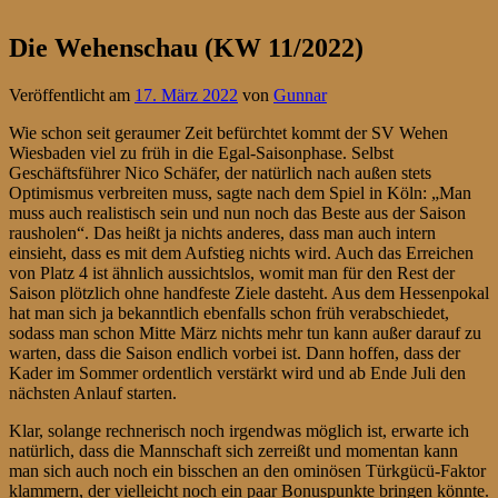
Die Wehenschau (KW 11/2022)
Veröffentlicht am
17. März 2022
von
Gunnar
Wie schon seit geraumer Zeit befürchtet kommt der SV Wehen
Wiesbaden viel zu früh in die Egal-Saisonphase. Selbst
Geschäftsführer Nico Schäfer, der natürlich nach außen stets
Optimismus verbreiten muss, sagte nach dem Spiel in Köln: „Man
muss auch realistisch sein und nun noch das Beste aus der Saison
rausholen“. Das heißt ja nichts anderes, dass man auch intern
einsieht, dass es mit dem Aufstieg nichts wird. Auch das Erreichen
von Platz 4 ist ähnlich aussichtslos, womit man für den Rest der
Saison plötzlich ohne handfeste Ziele dasteht. Aus dem Hessenpokal
hat man sich ja bekanntlich ebenfalls schon früh verabschiedet,
sodass man schon Mitte März nichts mehr tun kann außer darauf zu
warten, dass die Saison endlich vorbei ist. Dann hoffen, dass der
Kader im Sommer ordentlich verstärkt wird und ab Ende Juli den
nächsten Anlauf starten.
Klar, solange rechnerisch noch irgendwas möglich ist, erwarte ich
natürlich, dass die Mannschaft sich zerreißt und momentan kann
man sich auch noch ein bisschen an den ominösen Türkgücü-Faktor
klammern, der vielleicht noch ein paar Bonuspunkte bringen könnte.