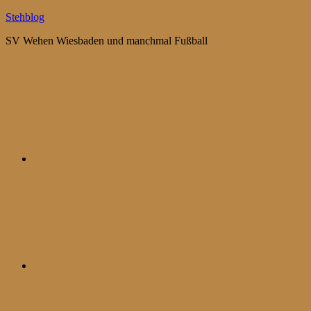
Zum
Stehblog
Inhalt
SV Wehen Wiesbaden und manchmal Fußball
springen
Bluesky
Mastodon
WhatsApp