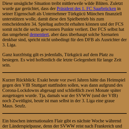
Diese unsägliche Situation treibt mittlerweile wilde Blüten. Zuletzt
wurde gar gerüchtet, dass der
Präsident des 1. FC Saarbrücken
in
seiner Eigenschaft als Unternehmer Türkgücü München finanziell
unterstützen wolle, damit diese den Spielbetrieb bis zum
entscheidenden 34. Spieltag aufrecht erhalten können und der FCS
somit nicht die sechs gewonnen Punkte verliert. Der FCS selbst hat
das umgehend
dementiert
, aber dass überhaupt solche Szenarien
denkbar sind, spricht nicht unbedingt für den DFB als Ausrichter der
3. Liga.
Ganz kurzfristig gilt es jedenfalls, Türkgücü auf dem Platz zu
besiegen. Es wird hoffentlich die letzte Gelegenheit für lange Zeit
sein.
Kurzer Rückblick: Exakt heute vor zwei Jahren hätte das Heimspiel
gegen den VfB Stuttgart stattfinden sollen, was dann aufgrund des
Corona-Lockdowns abgesagt und schließlich zwei Monate später
ausgetragen wurde. Tja, damals war der SVWW (und der VfB)
noch Zweitligist, heute ist man selbst in der 3. Liga eine graue
Maus. Seufz.
Ein bisschen internationalen Flair gibt es nächste Woche während
der Länderspielpause, denn der SVWW reist nach Frankreich und