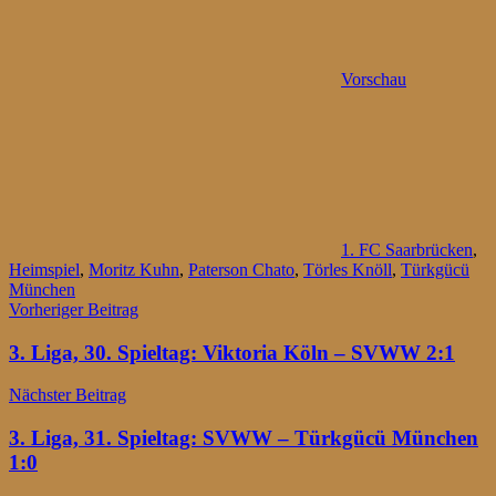
Vorschau
1. FC Saarbrücken
,
Heimspiel
,
Moritz Kuhn
,
Paterson Chato
,
Törles Knöll
,
Türkgücü
München
Beitragsnavigation
Vorheriger Beitrag
3. Liga, 30. Spieltag: Viktoria Köln – SVWW 2:1
Nächster Beitrag
3. Liga, 31. Spieltag: SVWW – Türkgücü München
1:0