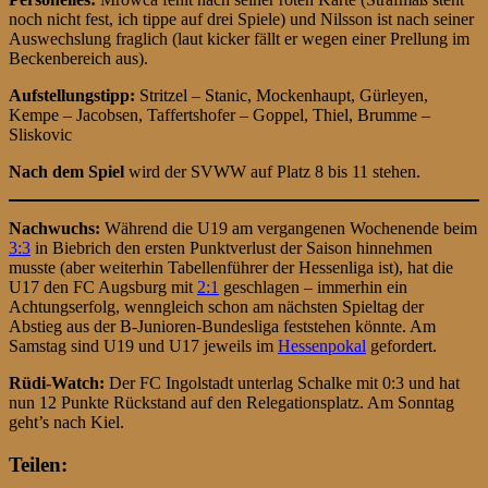
noch nicht fest, ich tippe auf drei Spiele) und Nilsson ist nach seiner
Auswechslung fraglich (laut kicker fällt er wegen einer Prellung im
Beckenbereich aus).
Aufstellungstipp:
Stritzel – Stanic, Mockenhaupt, Gürleyen,
Kempe – Jacobsen, Taffertshofer – Goppel, Thiel, Brumme –
Sliskovic
Nach dem Spiel
wird der SVWW auf Platz 8 bis 11 stehen.
Nachwuchs:
Während die U19 am vergangenen Wochenende beim
3:3
in Biebrich den ersten Punktverlust der Saison hinnehmen
musste (aber weiterhin Tabellenführer der Hessenliga ist), hat die
U17 den FC Augsburg mit
2:1
geschlagen – immerhin ein
Achtungserfolg, wenngleich schon am nächsten Spieltag der
Abstieg aus der B-Junioren-Bundesliga feststehen könnte. Am
Samstag sind U19 und U17 jeweils im
Hessenpokal
gefordert.
Rüdi-Watch:
Der FC Ingolstadt unterlag Schalke mit 0:3 und hat
nun 12 Punkte Rückstand auf den Relegationsplatz. Am Sonntag
geht’s nach Kiel.
Teilen: