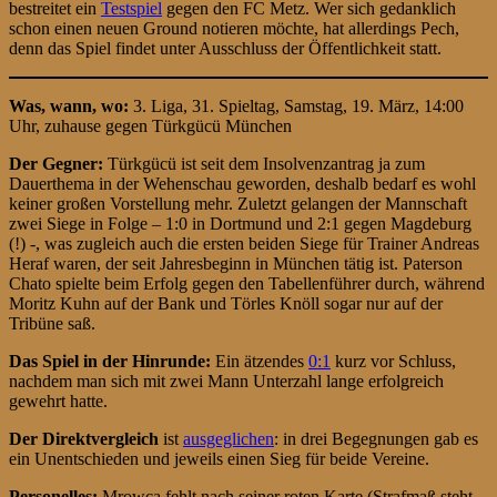
bestreitet ein
Testspiel
gegen den FC Metz. Wer sich gedanklich
schon einen neuen Ground notieren möchte, hat allerdings Pech,
denn das Spiel findet unter Ausschluss der Öffentlichkeit statt.
Was, wann, wo:
3. Liga, 31. Spieltag, Samstag, 19. März, 14:00
Uhr, zuhause gegen Türkgücü München
Der Gegner:
Türkgücü ist seit dem Insolvenzantrag ja zum
Dauerthema in der Wehenschau geworden, deshalb bedarf es wohl
keiner großen Vorstellung mehr. Zuletzt gelangen der Mannschaft
zwei Siege in Folge – 1:0 in Dortmund und 2:1 gegen Magdeburg
(!) -, was zugleich auch die ersten beiden Siege für Trainer Andreas
Heraf waren, der seit Jahresbeginn in München tätig ist. Paterson
Chato spielte beim Erfolg gegen den Tabellenführer durch, während
Moritz Kuhn auf der Bank und Törles Knöll sogar nur auf der
Tribüne saß.
Das Spiel in der Hinrunde:
Ein ätzendes
0:1
kurz vor Schluss,
nachdem man sich mit zwei Mann Unterzahl lange erfolgreich
gewehrt hatte.
Der Direktvergleich
ist
ausgeglichen
: in drei Begegnungen gab es
ein Unentschieden und jeweils einen Sieg für beide Vereine.
Personelles:
Mrowca fehlt nach seiner roten Karte (Strafmaß steht