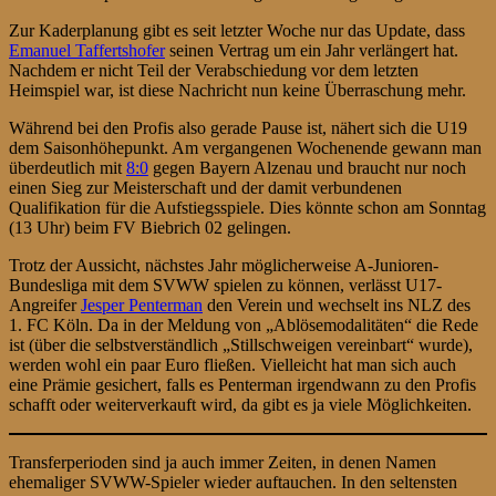
Zur Kaderplanung gibt es seit letzter Woche nur das Update, dass
Emanuel Taffertshofer
seinen Vertrag um ein Jahr verlängert hat.
Nachdem er nicht Teil der Verabschiedung vor dem letzten
Heimspiel war, ist diese Nachricht nun keine Überraschung mehr.
Während bei den Profis also gerade Pause ist, nähert sich die U19
dem Saisonhöhepunkt. Am vergangenen Wochenende gewann man
überdeutlich mit
8:0
gegen Bayern Alzenau und braucht nur noch
einen Sieg zur Meisterschaft und der damit verbundenen
Qualifikation für die Aufstiegsspiele. Dies könnte schon am Sonntag
(13 Uhr) beim FV Biebrich 02 gelingen.
Trotz der Aussicht, nächstes Jahr möglicherweise A-Junioren-
Bundesliga mit dem SVWW spielen zu können, verlässt U17-
Angreifer
Jesper Penterman
den Verein und wechselt ins NLZ des
1. FC Köln. Da in der Meldung von „Ablösemodalitäten“ die Rede
ist (über die selbstverständlich „Stillschweigen vereinbart“ wurde),
werden wohl ein paar Euro fließen. Vielleicht hat man sich auch
eine Prämie gesichert, falls es Penterman irgendwann zu den Profis
schafft oder weiterverkauft wird, da gibt es ja viele Möglichkeiten.
Transferperioden sind ja auch immer Zeiten, in denen Namen
ehemaliger SVWW-Spieler wieder auftauchen. In den seltensten