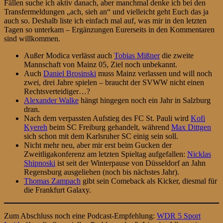
Fällen suche ich aktiv danach, aber manchmal denke ich bei den
Transfermeldungen „ach, sieh an“ und vielleicht geht Euch das ja
auch so. Deshalb liste ich einfach mal auf, was mir in den letzten
Tagen so unterkam – Ergänzungen Eurerseits in den Kommentaren
sind willkommen.
Außer Modica verlässt auch
Tobias Mißner
die zweite
Mannschaft von Mainz 05, Ziel noch unbekannt.
Auch
Daniel Brosinski
muss Mainz verlassen und will noch
zwei, drei Jahre spielen – braucht der SVWW nicht einen
Rechtsverteidiger…?
Alexander Walke
hängt hingegen noch ein Jahr in Salzburg
dran.
Nach dem verpassten Aufstieg des FC St. Pauli wird
Kofi
Kyereh
beim SC Freiburg gehandelt, während
Max Dittgen
sich schon mit dem Karlsruher SC einig sein soll.
Nicht mehr neu, aber mir erst beim Gucken der
Zweitligakonferenz am letzten Spieltag aufgefallen:
Nicklas
Shipnoski
ist seit der Winterpause von Düsseldorf an Jahn
Regensburg ausgeliehen (noch bis nächstes Jahr).
Thomas Zampach
gibt sein Comeback als Kicker, diesmal für
die Frankfurt Galaxy.
Zum Abschluss noch eine Podcast-Empfehlung:
WDR 5 Sport