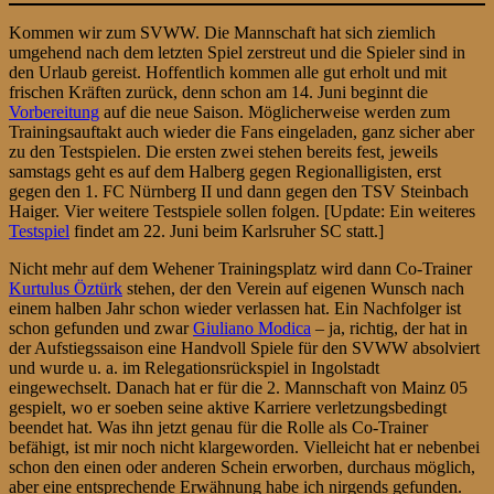
Kommen wir zum SVWW. Die Mannschaft hat sich ziemlich
umgehend nach dem letzten Spiel zerstreut und die Spieler sind in
den Urlaub gereist. Hoffentlich kommen alle gut erholt und mit
frischen Kräften zurück, denn schon am 14. Juni beginnt die
Vorbereitung
auf die neue Saison. Möglicherweise werden zum
Trainingsauftakt auch wieder die Fans eingeladen, ganz sicher aber
zu den Testspielen. Die ersten zwei stehen bereits fest, jeweils
samstags geht es auf dem Halberg gegen Regionalligisten, erst
gegen den 1. FC Nürnberg II und dann gegen den TSV Steinbach
Haiger. Vier weitere Testspiele sollen folgen. [Update: Ein weiteres
Testspiel
findet am 22. Juni beim Karlsruher SC statt.]
Nicht mehr auf dem Wehener Trainingsplatz wird dann Co-Trainer
Kurtulus Öztürk
stehen, der den Verein auf eigenen Wunsch nach
einem halben Jahr schon wieder verlassen hat. Ein Nachfolger ist
schon gefunden und zwar
Giuliano Modica
– ja, richtig, der hat in
der Aufstiegssaison eine Handvoll Spiele für den SVWW absolviert
und wurde u. a. im Relegationsrückspiel in Ingolstadt
eingewechselt. Danach hat er für die 2. Mannschaft von Mainz 05
gespielt, wo er soeben seine aktive Karriere verletzungsbedingt
beendet hat. Was ihn jetzt genau für die Rolle als Co-Trainer
befähigt, ist mir noch nicht klargeworden. Vielleicht hat er nebenbei
schon den einen oder anderen Schein erworben, durchaus möglich,
aber eine entsprechende Erwähnung habe ich nirgends gefunden.