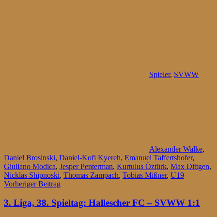
Spieler
,
SVWW
Alexander Walke
,
Daniel Brosinski
,
Daniel-Kofi Kyereh
,
Emanuel Taffertshofer
,
Giuliano Modica
,
Jesper Penterman
,
Kurtulus Öztürk
,
Max Dittgen
,
Nicklas Shipnoski
,
Thomas Zampach
,
Tobias Mißner
,
U19
Beitragsnavigation
Vorheriger Beitrag
3. Liga, 38. Spieltag: Hallescher FC – SVWW 1:1