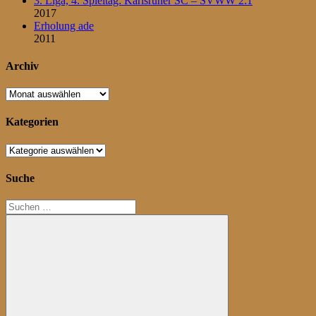
3. Liga, 4. Spieltag: Karlsruher SC – SVWW 2:1
2017
Erholung ade
2011
Archiv
Archiv
Kategorien
Kategorien
Suche
Suchen
nach: