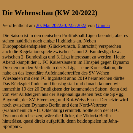
Die Wehenschau (KW 20/2022)
Veröffentlicht am
20. Mai 2022
20. Mai 2022
von
Gunnar
Die Saison ist in den deutschen Profifußball-Ligen beendet, aber es
stehen natürlich noch einige Highlights an. Neben
Europapokalendspielen (Glückwunsch, Eintracht!) versprechen
auch die Regelationsspiele zwischen 1. und 2. Bundesliga bzw.
zwischen 2. Bundesliga und 3. Liga interessant zu werden. Heute
Abend kämpft der 1. FC Kaiserslautern im Hinspiel gegen Dynamo
Dresden um den Verbleib in der 3. Liga – eine Konstellation, die
nahe an das legendäre Aufeinandertreffen des SV Wehen
Wiesbaden mit dem FC Ingolstadt anno 2019 heranreichen dürfte.
Das Rückspiel findet am Dienstag statt und danach kennen wir
immerhin 19 der 20 Drittligisten der kommenden Saison, denn drei
von vier Aufsteigern aus der Regionalliga stehen fest: die SpVgg
Bayreuth, der SV Elversberg und Rot-Weiss Essen. Der letzte wird
noch zwischen Dynamo Berlin und dem Nord-Vertreter
(wahrscheinlich VfL Oldenburg) ermittelt. Sollte sich der BFC
Dynamo durchsetzen, wäre die Lücke, die Viktoria Berlin
hinterlässt, quasi direkt aufgefüllt, denn beide spielen im Jahn-
Sportpark.