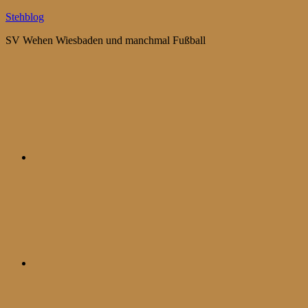
Zum
Stehblog
Inhalt
SV Wehen Wiesbaden und manchmal Fußball
springen
Bluesky
Mastodon
WhatsApp