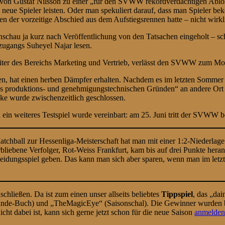
 von Gustaf Nilsson zu einer „für den SVWW rekordverdächtigen Ablös
 neue Spieler leisten. Oder man spekuliert darauf, dass man Spieler bek
 den der vorzeitige Abschied aus dem Aufstiegsrennen hatte – nicht wirk
nschau ja kurz nach Veröffentlichung von den Tatsachen eingeholt – s
zugangs Suheyel Najar lesen.
Leiter des Bereichs Marketing und Vertrieb, verlässt den SVWW zum M
en, hat einen herben Dämpfer erhalten. Nachdem es im letzten Sommer d
„aus produktions- und genehmigungstechnischen Gründen“ an andere Or
ke wurde zwischenzeitlich geschlossen.
n ein weiteres Testspiel wurde vereinbart: am 25. Juni tritt der SVWW
Matchball zur Hessenliga-Meisterschaft hat man mit einer 1:2-Niederl
rbliebene Verfolger, Rot-Weiss Frankfurt, kam bis auf drei Punkte her
scheidungsspiel geben. Das kann man sich aber sparen, wenn man im let
chließen. Da ist zum einen unser allseits beliebtes
Tippspiel
, das „da
Gründe-Buch) und „TheMagicEye“ (Saisonschal). Die Gewinner wurden be
t dabei ist, kann sich gerne jetzt schon für die neue Saison
anmelden