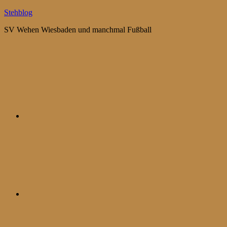
Zum
Stehblog
Inhalt
SV Wehen Wiesbaden und manchmal Fußball
springen
Bluesky
Mastodon
WhatsApp