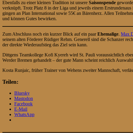
Ebenfalls zu einer kleinen Tradition ist unsere
Saisonspende
geworden
verknüpft. Trotz Platz 8 in der Liga und jeweils einem Erstrunden
gingen an Plan International sowie 55€ an Bärenherz. Allen Teilnehme
und können Gutes bewirken.
Zum Abschluss noch ein kurzer Blick auf ein paar
Ehemalige
.
Max D
seinem alten Förderer Rüdiger Rehm. Generell sind die Schanzer recht 
der direkte Wiederaufstieg das Ziel sein kann.
Dittgens Teamkollege Kofi Kyereh wird St. Pauli voraussichtlich eben
Werder Bremen gehandelt – der gute Mann scheint reichlich Auswahl
Kosta Runjaic, früher Trainer von Wehens zweiter Mannschaft, verläs
Teilen:
Bluesky
Mastodon
Facebook
E-Mail
WhatsApp