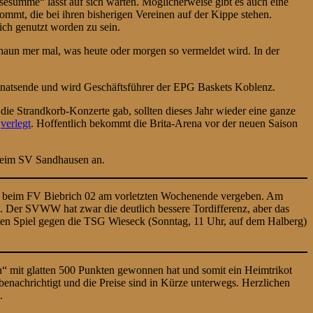
esumme“ lässt auf sich warten. Möglicherweise gibt es auch eine
ommt, die bei ihren bisherigen Vereinen auf der Kippe stehen.
lich genutzt worden zu sein.
chaun mer mal, was heute oder morgen so vermeldet wird. In der
onatsende und wird Geschäftsführer der EPG Baskets Koblenz.
ie Strandkorb-Konzerte gab, sollten dieses Jahr wieder eine ganze
t
verlegt
. Hoffentlich bekommt die Brita-Arena vor der neuen Saison
 beim SV Sandhausen an.
age beim FV Biebrich 02 am vorletzten Wochenende vergeben. Am
an. Der SVWW hat zwar die deutlich bessere Tordifferenz, aber das
zten Spiel gegen die TSG Wieseck (Sonntag, 11 Uhr, auf dem Halberg)
in“ mit glatten 500 Punkten gewonnen hat und somit ein Heimtrikot
nachrichtigt und die Preise sind in Kürze unterwegs. Herzlichen
.