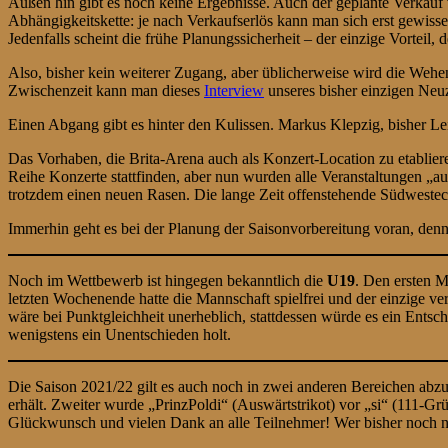
Außen hin gibt es noch keine Ergebnisse. Auch der geplante Verkauf
Abhängigkeitskette: je nach Verkaufserlös kann man sich erst gewisse
Jedenfalls scheint die frühe Planungssicherheit – der einzige Vorteil,
Also, bisher kein weiterer Zugang, aber üblicherweise wird die Wehe
Zwischenzeit kann man dieses
Interview
unseres bisher einzigen Neu
Einen Abgang gibt es hinter den Kulissen. Markus Klepzig, bisher 
Das Vorhaben, die Brita-Arena auch als Konzert-Location zu etablier
Reihe Konzerte stattfinden, aber nun wurden alle Veranstaltungen 
trotzdem einen neuen Rasen. Die lange Zeit offenstehende Südwestec
Immerhin geht es bei der Planung der Saisonvorbereitung voran, den
Noch im Wettbewerb ist hingegen bekanntlich die
U19
. Den ersten 
letzten Wochenende hatte die Mannschaft spielfrei und der einzige ve
wäre bei Punktgleichheit unerheblich, stattdessen würde es ein Ent
wenigstens ein Unentschieden holt.
Die Saison 2021/22 gilt es auch noch in zwei anderen Bereichen abzus
erhält. Zweiter wurde „PrinzPoldi“ (Auswärtstrikot) vor „si“ (111-
Glückwunsch und vielen Dank an alle Teilnehmer! Wer bisher noch nich