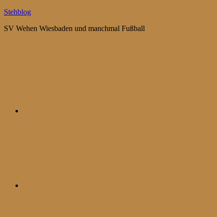
Zum
Stehblog
Inhalt
SV Wehen Wiesbaden und manchmal Fußball
springen
Bluesky
Mastodon
WhatsApp