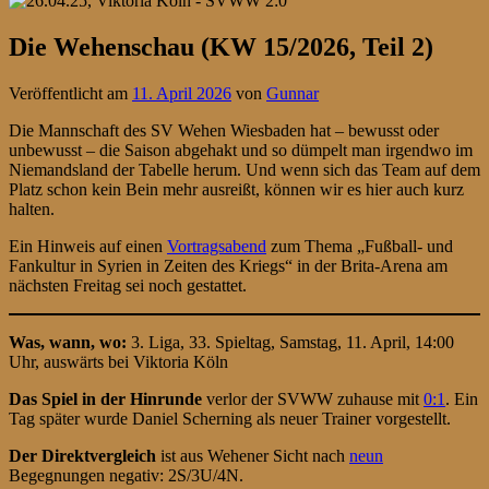
Die Wehenschau (KW 15/2026, Teil 2)
Veröffentlicht am
11. April 2026
von
Gunnar
Die Mannschaft des SV Wehen Wiesbaden hat – bewusst oder
unbewusst – die Saison abgehakt und so dümpelt man irgendwo im
Niemandsland der Tabelle herum. Und wenn sich das Team auf dem
Platz schon kein Bein mehr ausreißt, können wir es hier auch kurz
halten.
Ein Hinweis auf einen
Vortragsabend
zum Thema „Fußball- und
Fankultur in Syrien in Zeiten des Kriegs“ in der Brita-Arena am
nächsten Freitag sei noch gestattet.
Was, wann, wo:
3. Liga, 33. Spieltag, Samstag, 11. April, 14:00
Uhr, auswärts bei Viktoria Köln
D
as Spiel in der Hinrunde
verlor der SVWW zuhause mit
0:1
. Ein
Tag später wurde Daniel Scherning als neuer Trainer vorgestellt.
Der Direktvergleich
ist aus Wehener Sicht nach
neun
Begegnungen negativ: 2S/3U/4N.