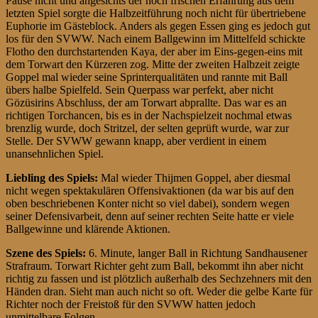
Pause nicht und angesichts der noch frischen Erfahrung aus dem
letzten Spiel sorgte die Halbzeitführung noch nicht für übertriebene
Euphorie im Gästeblock. Anders als gegen Essen ging es jedoch gut
los für den SVWW. Nach einem Ballgewinn im Mittelfeld schickte
Flotho den durchstartenden Kaya, der aber im Eins-gegen-eins mit
dem Torwart den Kürzeren zog. Mitte der zweiten Halbzeit zeigte
Goppel mal wieder seine Sprinterqualitäten und rannte mit Ball
übers halbe Spielfeld. Sein Querpass war perfekt, aber nicht
Gözüsirins Abschluss, der am Torwart abprallte. Das war es an
richtigen Torchancen, bis es in der Nachspielzeit nochmal etwas
brenzlig wurde, doch Stritzel, der selten geprüft wurde, war zur
Stelle. Der SVWW gewann knapp, aber verdient in einem
unansehnlichen Spiel.
Liebling des Spiels:
Mal wieder Thijmen Goppel, aber diesmal
nicht wegen spektakulären Offensivaktionen (da war bis auf den
oben beschriebenen Konter nicht so viel dabei), sondern wegen
seiner Defensivarbeit, denn auf seiner rechten Seite hatte er viele
Ballgewinne und klärende Aktionen.
Szene des Spiels:
6. Minute, langer Ball in Richtung Sandhausener
Strafraum. Torwart Richter geht zum Ball, bekommt ihn aber nicht
richtig zu fassen und ist plötzlich außerhalb des Sechzehners mit den
Händen dran. Sieht man auch nicht so oft. Weder die gelbe Karte für
Richter noch der Freistoß für den SVWW hatten jedoch
unmittelbare Folgen.