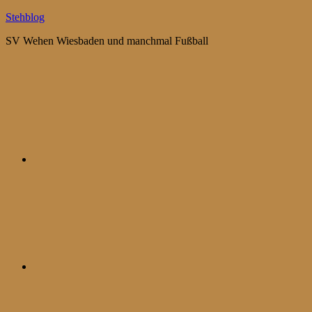
Zum
Stehblog
Inhalt
SV Wehen Wiesbaden und manchmal Fußball
springen
Bluesky
Mastodon
WhatsApp