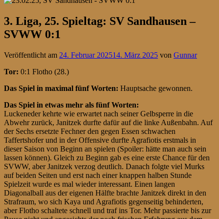
3. Liga, 25. Spieltag: SV Sandhausen –
SVWW 0:1
Veröffentlicht am
24. Februar 2025
14. März 2025
von
Gunnar
Tor:
0:1 Flotho (28.)
Das Spiel in maximal fünf Worten:
Hauptsache gewonnen.
Das Spiel in etwas mehr als fünf Worten:
Luckeneder kehrte wie erwartet nach seiner Gelbsperre in die
Abwehr zurück, Janitzek durfte dafür auf die linke Außenbahn. Auf
der Sechs ersetzte Fechner den gegen Essen schwachen
Taffertshofer und in der Offensive durfte Agrafiotis erstmals in
dieser Saison von Beginn an spielen (Spoiler: hätte man auch sein
lassen können). Gleich zu Beginn gab es eine erste Chance für den
SVWW, aber Janitzek verzog deutlich. Danach folgte viel Murks
auf beiden Seiten und erst nach einer knappen halben Stunde
Spielzeit wurde es mal wieder interessant. Einen langen
Diagonalball aus der eigenen Hälfte brachte Janitzek direkt in den
Strafraum, wo sich Kaya und Agrafiotis gegenseitig behinderten,
aber Flotho schaltete schnell und traf ins Tor. Mehr passierte bis zur