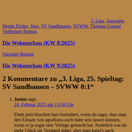
3. Liga
,
Auswärts
,
Moritz Flotho
,
Sieg
,
SV Sandhausen
,
SVWW
,
Thijmen Goppel
Beitragsnavigation
Vorheriger Beitrag
Die Wehenschau (KW 8/2025)
Nächster Beitrag
Die Wehenschau (KW 9/2025)
2 Kommentare zu „
3. Liga, 25. Spieltag:
SV Sandhausen – SVWW 0:1
“
Justus
sagt:
24. Februar 2025 um 13:58 Uhr
Finds jetzt bisschen hart formuliert, wenn du sagst, dass man
den Einsatz von agrafiotos auch hätte sein lassen können,
wenn er ja sogar eine Vorlage gemacht hat. Natürlich war da
mehr Glück als Verstand dabei, aber man kann’s auch