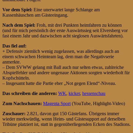
Vor dem Spiel:
Eine unerwartet lange Schlange am
Kassenhäuschen am Gästeeingang.
Nach dem Spiel:
Froh, mit drei Punkten heimfahren zu können
(und für mich persönlich der erste Auswärtssieg seit Elversberg vor
fast einem Jahr und dazwischen acht sieglosen Auswärtsfahrten).
Das fiel auf:
+ Defensiv ziemlich wenig zugelassen, was allerdings auch an
einem schwachen Heimteam lag, dem man die Negativserie
anmerkte.
– Dem SVWW gelang mit Ball auch nur selten etwas, zahlreiche
Abspielfehler und andere ungenaue Aktionen sorgten wiederholt für
Kopfschütteln.
– Insgesamt hatte die Partie eher „Not gegen Elend“-Niveau.
Das schreiben die anderen:
WK
,
kicker
,
hessenschau
Zum Nachschauen:
Magenta Sport
(YouTube, Highlight-Video)
Zuschauer:
2.821, davon gut 150 Gästefans. Übrigens immer
wieder merkwürdig, wenn Heim- und Gästesupport auf derselben
Tribüne platziert ist, statt in gegenüberliegenden Ecken des Stadions.