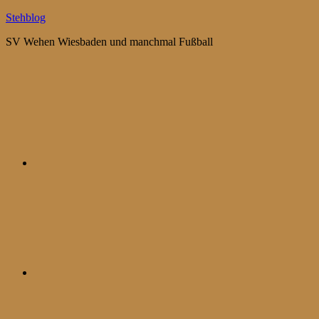
Zum
Stehblog
Inhalt
SV Wehen Wiesbaden und manchmal Fußball
springen
Bluesky
Mastodon
WhatsApp