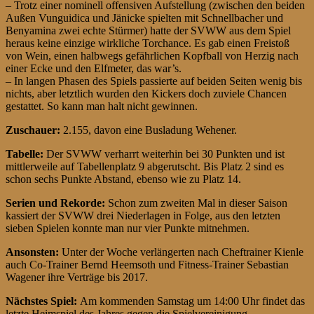
– Trotz einer nominell offensiven Aufstellung (zwischen den beiden
Außen Vunguidica und Jänicke spielten mit Schnellbacher und
Benyamina zwei echte Stürmer) hatte der SVWW aus dem Spiel
heraus keine einzige wirkliche Torchance. Es gab einen Freistoß
von Wein, einen halbwegs gefährlichen Kopfball von Herzig nach
einer Ecke und den Elfmeter, das war’s.
– In langen Phasen des Spiels passierte auf beiden Seiten wenig bis
nichts, aber letztlich wurden den Kickers doch zuviele Chancen
gestattet. So kann man halt nicht gewinnen.
Zuschauer:
2.155, davon eine Busladung Wehener.
Tabelle:
Der SVWW verharrt weiterhin bei 30 Punkten und ist
mittlerweile auf Tabellenplatz 9 abgerutscht. Bis Platz 2 sind es
schon sechs Punkte Abstand, ebenso wie zu Platz 14.
Serien und Rekorde:
Schon zum zweiten Mal in dieser Saison
kassiert der SVWW drei Niederlagen in Folge, aus den letzten
sieben Spielen konnte man nur vier Punkte mitnehmen.
Ansonsten:
Unter der Woche verlängerten nach Cheftrainer Kienle
auch Co-Trainer Bernd Heemsoth und Fitness-Trainer Sebastian
Wagener ihre Verträge bis 2017.
Nächstes Spiel:
Am kommenden Samstag um 14:00 Uhr findet das
letzte Heimspiel des Jahres gegen die Spielvereinigung