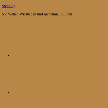
Zum
Stehblog
Inhalt
SV Wehen Wiesbaden und manchmal Fußball
springen
Bluesky
Mastodon
WhatsApp