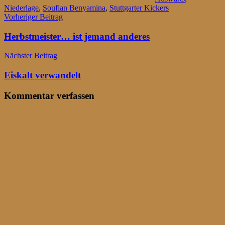
Niederlage
,
Soufian Benyamina
,
Stuttgarter Kickers
Beitragsnavigation
Vorheriger Beitrag
Herbstmeister… ist jemand anderes
Nächster Beitrag
Eiskalt verwandelt
Kommentar verfassen