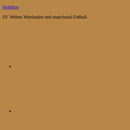
Zum
Stehblog
Inhalt
SV Wehen Wiesbaden und manchmal Fußball
springen
Bluesky
Mastodon
WhatsApp