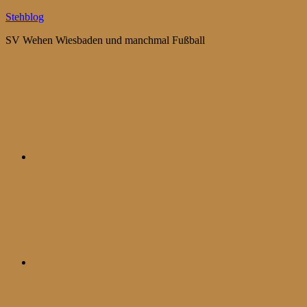
Zum
Stehblog
Inhalt
SV Wehen Wiesbaden und manchmal Fußball
springen
Bluesky
Mastodon
WhatsApp